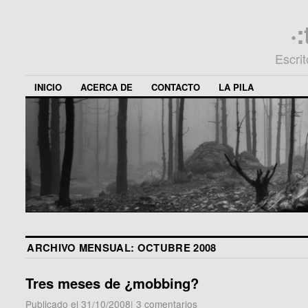
·
Escri
INICIO
ACERCA DE
CONTACTO
LA PILA
ARCHIVO MENSUAL:
OCTUBRE 2008
Tres meses de ¿mobbing?
Publicado el
31/10/2008
|
3 comentarios