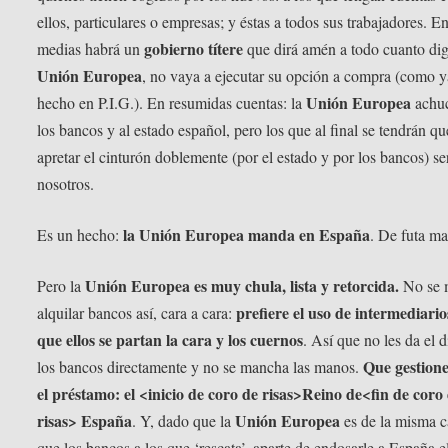
ellos, particulares o empresas; y éstas a todos sus trabajadores. En
gobierno títere
medias habrá un
que dirá amén a todo cuanto dig
Unión Europea
, no vaya a ejecutar su opción a compra (como y
Unión Europea
hecho en P.I.G.). En resumidas cuentas: la
achuc
los bancos y al estado español, pero los que al final se tendrán qu
apretar el cinturón doblemente (por el estado y por los bancos) s
nosotros.
la Unión Europea manda en España
Es un hecho:
. De futa ma
Unión Europea es muy chula, lista y retorcida.
Pero la
No se 
prefiere el uso de intermediario
alquilar bancos así, cara a cara:
que ellos se partan la cara y los cuernos
. Así que no les da el 
Que gestione
los bancos directamente y no se mancha las manos.
el préstamo: el <inicio de coro de risas>Reino de<fin de coro
risas> España
Unión Europea
. Y, dado que la
es de la misma c
que los bancos a los que ‘rescata’, aparte de endosarle a España e