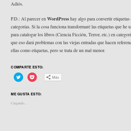
Adiós.
WordPress
P.D.: Al parecer en
hay algo para convertir etiquetas
categorías. Si la cosa funciona transformaré las etiquetas que he 
para catalogar los libros (Ciencia Ficción, Terror, etc.) en categor
que eso dará problemas con las viejas entradas que hacen referenc
ellas como etiquetas, pero se trata de un mal menor.
COMPARTE ESTO:
Haz
Haz
Más
clic
clic
para
para
compartir
compartir
en
en
ME GUSTA ESTO:
Twitter
Pocket
(Se
(Se
abre
abre
Cargando...
en
en
una
una
ventana
ventana
nueva)
nueva)