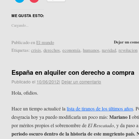
clic
clic
para
para
compartir
compartir
en
en
ME GUSTA ESTO:
Twitter
Pocket
(Se
(Se
abre
abre
Cargando...
en
en
una
una
ventana
ventana
nueva)
nueva)
Dejar un come
Publicado en
El mundo
Etiquetas:
crisis
,
derechos
,
economía
,
humanos
,
navidad
,
revolucion
España en alquiler con derecho a compra
Publicado el
10/06/2012
|
Dejar un comentario
Hola, ofidios.
Hace un tiempo actualicé la
lista de tiranos de los últimos años
. P
Mariano I
desgracia hoy ya puedo modificarla un poco más:
obt
por méritos propios el sobrenombre de
El Rescatado
, y da paso 
periodo oscuro dentro de la historia de este mugriento país. 