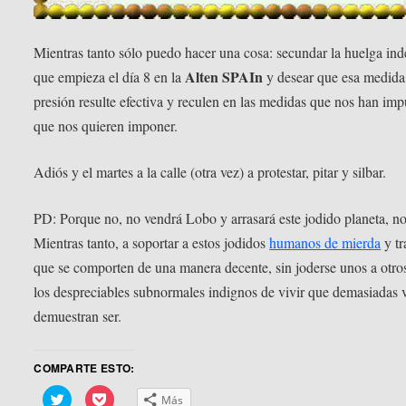
Mientras tanto sólo puedo hacer una cosa: secundar la huelga ind
Alten SPAIn
que empieza el día 8 en la
y desear que esa medida
presión resulte efectiva y reculen en las medidas que nos han imp
que nos quieren imponer.
Adiós y el martes a la calle (otra vez) a protestar, pitar y silbar.
PD: Porque no, no vendrá Lobo y arrasará este jodido planeta, no
Mientras tanto, a soportar a estos jodidos
humanos de mierda
y tr
que se comporten de una manera decente, sin joderse unos a otr
los despreciables subnormales indignos de vivir que demasiadas 
demuestran ser.
COMPARTE ESTO:
Haz
Haz
Más