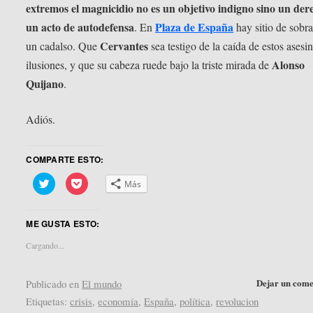
extremos el magnicidio no es un objetivo indigno sino un der
un acto de autodefensa
Plaza de España
. En
hay sitio de sobra
Cervantes
un cadalso. Que
sea testigo de la caída de estos asesi
Alonso
ilusiones, y que su cabeza ruede bajo la triste mirada de
Quijano
.
Adiós.
COMPARTE ESTO:
Haz
Haz
Más
clic
clic
para
para
compartir
compartir
en
en
ME GUSTA ESTO:
Twitter
Pocket
(Se
(Se
abre
abre
Cargando...
en
en
una
una
ventana
ventana
nueva)
nueva)
Dejar un come
Publicado en
El mundo
Etiquetas:
crisis
,
economía
,
España
,
política
,
revolucion