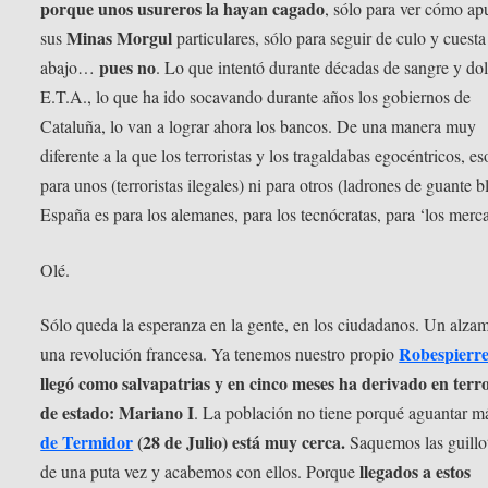
porque unos usureros la hayan cagado
, sólo para ver cómo ap
Minas Morgul
sus
particulares, sólo para seguir de culo y cuesta
pues no
abajo…
. Lo que intentó durante décadas de sangre y do
E.T.A., lo que ha ido socavando durante años los gobiernos de
Cataluña, lo van a lograr ahora los bancos. De una manera muy
diferente a la que los terroristas y los tragaldabas egocéntricos, es
para unos (terroristas ilegales) ni para otros (ladrones de guante b
España es para los alemanes, para los tecnócratas, para ‘los merc
Olé.
Sólo queda la esperanza en la gente, en los ciudadanos. Un alzam
Robespierr
una revolución francesa. Ya tenemos nuestro propio
llegó como salvapatrias y en cinco meses ha derivado en terro
de estado: Mariano I
. La población no tiene porqué aguantar m
de Termidor
(28 de Julio) está muy cerca.
Saquemos las guillo
llegados a estos
de una puta vez y acabemos con ellos. Porque