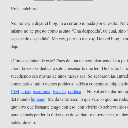
Hola, culebras.
No, no voy a dejar el blog, ni a cerrarlo ni nada por el estilo. Por 
mismo no he puesto como asunto ‘Una despedida’, tal cual, sino
especie de despedida’. Me voy, pero no me voy. Dejo el blog, per
dejo.
¿Cómo se entiende esto? Pues de una manera bien sencilla: a part
ahora la web se dedicará sólo a reseñar lo que leo. De hecho ha i
sucediendo eso mismo de unos meses acá. Se acabaron las entra
comentarios más o menos políticos: adiós a contenidos etiquetad
15M
,
crisis
,
economía
,
España
,
política
… No volveré a dar mi op
del mundo
humano
. Me da tanto asco lo que veo, lo que me rodea
que vivo que bastante tengo con eso, con vivirlo (o sobrevivirlo
para además perder lo único que de verdad me pertenece, mi tie
hablar de ello.