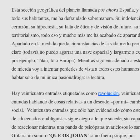
Esta sección geográfica del planeta llamada
por ahora
España, y 
todo sus habitantes, me ha defraudado sobremanera. Su indolenci
cerrazón, su hipocresía, su falta de ética y de visión de futuro, su 
territorialismo, todo eso y mucho más me ha acabado de apartar d
Apartado en la medida que la circunstancias de la vida me lo per
claro (todavía no puedo agarrar una nave espacial y largarme a ex
por ejemplo, Titán, Io o Europa). Mientras sigo encadenado a est
de mierda voy a intentar perderles de vista a todos estos humanos
hablar sólo de mi única pasión/droga: la lectura.
Hay veinticuatro entradas etiquetadas como
revolución
, veinticua
entradas hablando de cosas relativas a un deseado –por mí– cam
social. Veinticuatro entradas que sólo han evidenciado cómo este
de adocenados ombliguistas sigue ciego a lo que sucede, sin cap
de reaccionar mientras una panda de psicópatas avariciosos lo sa
QUE OS JODAN
Gritaría un sonoro ‘
’ si no fuera porque, por