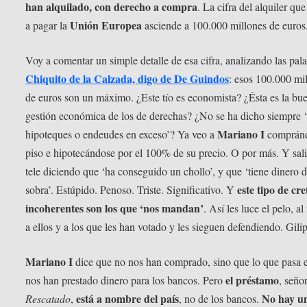
han alquilado, con derecho a compra
. La cifra del alquiler qu
Unión Europea
a pagar la
asciende a 100.000 millones de euros
Voy a comentar un simple detalle de esa cifra, analizando las pal
Chiquito de la Calzada, digo de De Guindos
: esos 100.000 mi
de euros son un máximo. ¿Este tío es economista? ¿Ésta es la bu
gestión económica de los de derechas? ¿No se ha dicho siempre ‘
Mariano I
hipoteques o endeudes en exceso’? Ya veo a
compránd
piso e hipotecándose por el 100% de su precio. O por más. Y sali
tele diciendo que ‘ha conseguido un chollo’, y que ‘tiene dinero 
este tipo de cre
sobra’. Estúpido. Penoso. Triste. Significativo. Y
incoherentes son los que ‘nos mandan’
. Así les luce el pelo, a
a ellos y a los que les han votado y les sieguen defendiendo. Gilip
Mariano I
dice que no nos han comprado, sino que lo que pasa 
el préstamo
nos han prestado dinero para los bancos. Pero
, seño
está a nombre del país
No hay u
Rescatado
,
, no de los bancos.