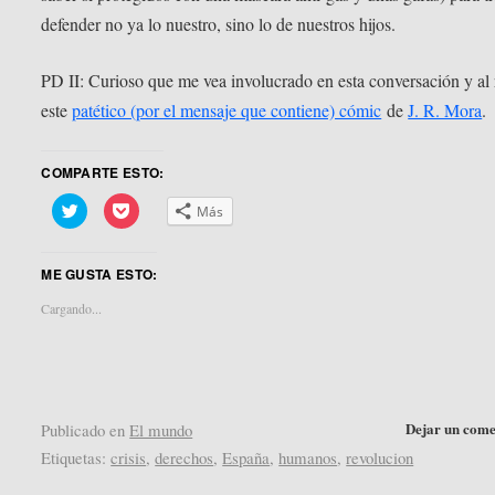
defender no ya lo nuestro, sino lo de nuestros hijos.
PD II: Curioso que me vea involucrado en esta conversación y al 
este
patético (por el mensaje que contiene) cómic
de
J. R. Mora
.
COMPARTE ESTO:
Haz
Haz
Más
clic
clic
para
para
compartir
compartir
en
en
ME GUSTA ESTO:
Twitter
Pocket
(Se
(Se
abre
abre
Cargando...
en
en
una
una
ventana
ventana
nueva)
nueva)
Dejar un come
Publicado en
El mundo
Etiquetas:
crisis
,
derechos
,
España
,
humanos
,
revolucion