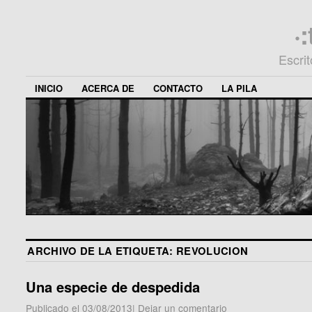
·
Escri
INICIO
ACERCA DE
CONTACTO
LA PILA
ARCHIVO DE LA ETIQUETA:
REVOLUCION
Una especie de despedida
Publicado el
03/08/2013
|
Dejar un comentario