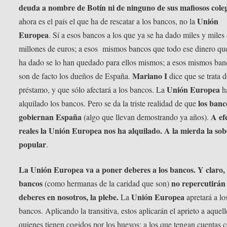
deuda a nombre de Botín ni de ninguno de sus mafiosos cole
Unión
ahora es el país el que ha de rescatar a los bancos, no la
Europea
. Sí a esos bancos a los que ya se ha dado miles y miles
millones de euros; a esos mismos bancos que todo ese dinero que
ha dado se lo han quedado para ellos mismos; a esos mismos ban
Mariano I
son de facto los dueños de España.
dice que se trata 
Unión Europea
préstamo, y que sólo afectará a los bancos. La
h
los banc
alquilado los bancos. Pero se da la triste realidad de que
gobiernan España
A ef
(algo que llevan demostrando ya años).
reales la Unión Europea nos ha alquilado. A la mierda la so
popular
.
La Unión Europea va a poner deberes a los bancos. Y claro, 
bancos
no repercutirán
(como hermanas de la caridad que son)
deberes en nosotros, la plebe.
Unión Europea
La
apretará a lo
bancos. Aplicando la transitiva, estos aplicarán el aprieto a aquell
quienes tienen cogidos por los huevos: a los que tengan cuentas 