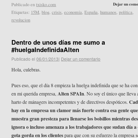
Dejar un come
Publicado en
txisko.com
Etiquetas:
15M
,
blog
,
crisis
,
economía
,
España
,
humanos
,
política
,
revolucion
Dentro de unos días me sumo a
#huelgaIndefinidaAlten
Publicado el
06/01/2013
|
Dejar un comentario
Hola, culebras.
Pues eso, que el día 8 empieza la huelga indefinida que se ha co
Alten SPAIn
en mi querida empresa,
. No soy el único que lleva
Cad
harto de mánagers incompetentes y de directivos despóticos.
hay en la empresa un clamor más fuerte contra esa gente que
muestra gran presteza para llenarse los bolsillos mientras des
ignora o incluso amenaza a los trabajadores que sudan día a 
gota gorda en los clientes
para que con su esfuerzo la empresa s