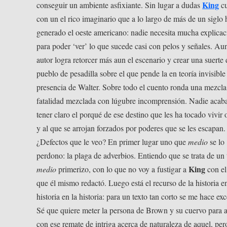
King
conseguir un ambiente asfixiante. Sin lugar a dudas
cu
con un el rico imaginario que a lo largo de más de un siglo 
generado el oeste americano: nadie necesita mucha explicac
para poder ‘ver’ lo que sucede casi con pelos y señales. Aun
autor logra retorcer más aun el escenario y crear una suerte 
pueblo de pesadilla sobre el que pende la en teoría invisible
presencia de Walter. Sobre todo el cuento ronda una mezcla
fatalidad mezclada con lúgubre incomprensión. Nadie acab
tener claro el porqué de ese destino que les ha tocado vivir o
y al que se arrojan forzados por poderes que se les escapan.
¿Defectos que le veo? En primer lugar uno que
medio
se lo
perdono: la plaga de adverbios. Entiendo que se trata de un 
King
medio
primerizo, con lo que no voy a fustigar a
con el
que él mismo redactó. Luego está el recurso de la historia en
historia en la historia: para un texto tan corto se me hace exc
Sé que quiere meter la persona de Brown y su cuervo para 
con ese remate de intriga acerca de naturaleza de aquel, per