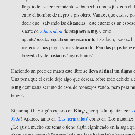
llega todo ese conocimiento se ha hecho una pajilla con el 
entre el hombre de negro y pistolero. Vamos, que casi se po
decir que –salvando las distancias– este cuento es un esboz
Stephen King
suerte de
Silmarillion
de
. Como
se merece un 6
apunte/boceto/pajuela
. Está bien, pero se h
merecido más páginas, más desarrollo. Pero las pajas tiene 
brevedad y demasiados ‘jugos brutos’.
se lleva al final un digno 
Haciendo un poco de mates este libro
Una pena que el estilo deje algo que desear, sobre todo debido a
King
demuestra ser uno de esos de ‘consejos vendo, pero para m
tengo’.
King
Si por aquí hay algún experto en
: ¿por qué la fijación con
H
Jude
? Aparece tanto en
‘Las hermanitas’
como en ‘Los mutantes l
¿Le gusta mucho ese tema o tiene algún significado en la saga qu
ahora se me escapa? Por otro lado me jode haber leído hace muc