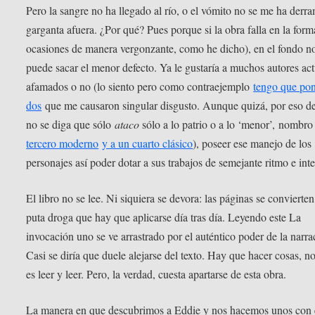
Pero la sangre no ha llegado al río, o el vómito no se me ha derr
garganta afuera. ¿Por qué? Pues porque si la obra falla en la form
ocasiones de manera vergonzante, como he dicho), en el fondo no
puede sacar el menor defecto. Ya le gustaría a muchos autores act
afamados o no (lo siento pero como contraejemplo
tengo que po
dos
que me causaron singular disgusto. Aunque quizá, por eso d
no se diga que sólo
ataco
sólo a lo patrio o a lo ‘menor’, nombr
tercero moderno
y a un cuarto clásico
), poseer ese manejo de los
personajes así poder dotar a sus trabajos de semejante ritmo e int
El libro no se lee. Ni siquiera se devora: las páginas se convierte
puta droga que hay que aplicarse día tras día. Leyendo este La
invocación uno se ve arrastrado por el auténtico poder de la narra
Casi se diría que duele alejarse del texto. Hay que hacer cosas, n
es leer y leer. Pero, la verdad, cuesta apartarse de esta obra.
La manera en que descubrimos a Eddie y nos hacemos unos con 