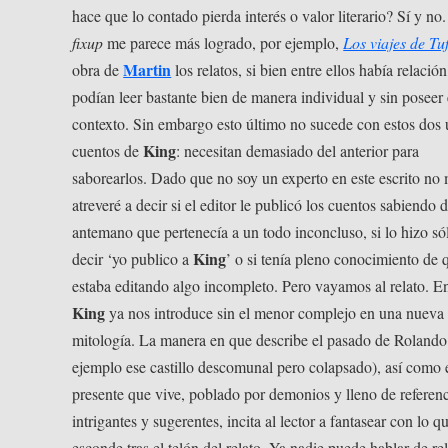
hace que lo contado pierda interés o valor literario? Sí y n
fixup
me parece más logrado, por ejemplo,
Los viajes de Tu
Martin
obra de
los relatos, si bien entre ellos había relación
podían leer bastante bien de manera individual y sin poseer 
contexto. Sin embargo esto último no sucede con estos dos 
King
cuentos de
: necesitan demasiado del anterior para
saborearlos. Dado que no soy un experto en este escrito no
atreveré a decir si el editor le publicó los cuentos sabiendo 
antemano que pertenecía a un todo inconcluso, si lo hizo só
King
decir ‘yo publico a
’ o si tenía pleno conocimiento de 
estaba editando algo incompleto. Pero vayamos al relato. En
King
ya nos introduce sin el menor complejo en una nueva
mitología. La manera en que describe el pasado de Rolando
ejemplo ese castillo descomunal pero colapsado), así como 
presente que vive, poblado por demonios y lleno de referen
intrigantes y sugerentes, incita al lector a fantasear con lo q
esconde tras el telón del relato. Ya nadie puede hablar de re