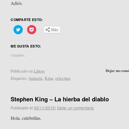
Adiós.
COMPARTE ESTO:
Haz
Haz
Más
clic
clic
para
para
compartir
compartir
en
en
ME GUSTA ESTO:
Twitter
Pocket
(Se
(Se
abre
abre
Cargando...
en
en
una
una
ventana
ventana
nueva)
nueva)
Dejar un come
Publicado en
Libros
Etiquetas:
fantasía
,
King
,
relectura
Stephen King – La hierba del diablo
Publicado el
20/11/2015
|
Dejar un comentario
Hola, culebrillas.