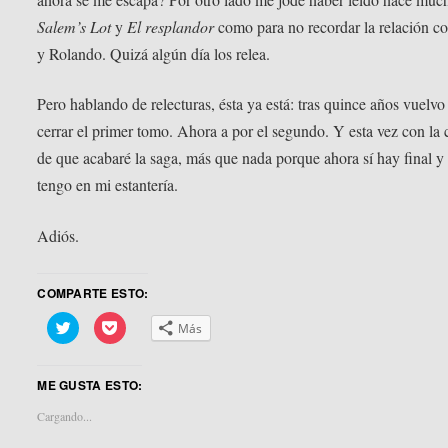
Salem’s Lot
y
El resplandor
como para no recordar la relación c
y Rolando. Quizá algún día los relea.
Pero hablando de relecturas, ésta ya está: tras quince años vuelvo
cerrar el primer tomo. Ahora a por el segundo. Y esta vez con la 
de que acabaré la saga, más que nada porque ahora sí hay final y 
tengo en mi estantería.
Adiós.
COMPARTE ESTO:
Haz
Haz
Más
clic
clic
para
para
compartir
compartir
en
en
ME GUSTA ESTO:
Twitter
Pocket
(Se
(Se
abre
abre
Cargando...
en
en
una
una
ventana
ventana