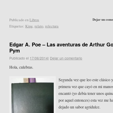
nueva)
nueva)
Dejar un come
Publicado en
Libros
Etiquetas:
King
,
relato
,
relectura
Edgar A. Poe – Las aventuras de Arthur G
Pym
Publicado el
17/06/2014
|
Dejar un comentario
Hola, culebras.
Segunda vez que leo este clásico y 
primera vez que cayó en mi mano
encantó (yo debía tener unos quin
por aquel entonces) esta vez me h
dejado un sabor agridulce.