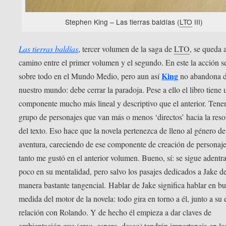
Stephen King – Las tierras baldías (
LTO
III)
Las tierras baldías
, tercer volumen de la saga de
LTO
, se queda 
camino entre el primer volumen y el segundo. En este la acción s
King
sobre todo en el Mundo Medio, pero aun así
no abandona d
nuestro mundo: debe cerrar la paradoja. Pese a ello el libro tiene 
componente mucho más lineal y descriptivo que el anterior. Ten
grupo de personajes que van más o menos ‘directos’ hacia la reso
del texto. Eso hace que la novela pertenezca de lleno al género de
aventura, careciendo de ese componente de creación de personaj
tanto me gustó en el anterior volumen. Bueno, sí: se sigue adent
poco en su mentalidad, pero salvo los pasajes dedicados a Jake d
manera bastante tangencial. Hablar de Jake significa hablar en b
medida del motor de la novela: todo gira en torno a él, junto a su 
relación con Rolando. Y de hecho él empieza a dar claves de
ambientación que (creo, espero, deseo) tendrán importancia en la