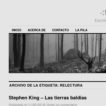
·
Escri
INICIO
ACERCA DE
CONTACTO
LA PILA
ARCHIVO DE LA ETIQUETA:
RELECTURA
Stephen King – Las tierras baldías
Publicado el
11/02/2016
|
Dejar un comentario