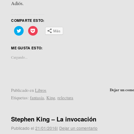
Adiós.
COMPARTE ESTO:
Haz
Haz
Más
clic
clic
para
para
compartir
compartir
en
en
ME GUSTA ESTO:
Twitter
Pocket
(Se
(Se
abre
abre
Cargando...
en
en
una
una
ventana
ventana
nueva)
nueva)
Dejar un come
Publicado en
Libros
Etiquetas:
fantasía
,
King
,
relectura
Stephen King – La invocación
Publicado el
21/01/2016
|
Dejar un comentario