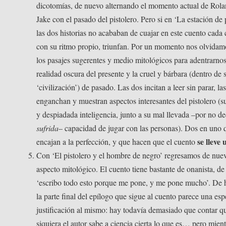
dicotomías, de nuevo alternando el momento actual de Rol
Jake con el pasado del pistolero. Pero si en ‘La estación de 
las dos historias no acababan de cuajar en este cuento cada 
con su ritmo propio, triunfan. Por un momento nos olvidam
los pasajes sugerentes y medio mitológicos para adentrarnos
realidad oscura del presente y la cruel y bárbara (dentro de 
‘civilización’) de pasado. Las dos incitan a leer sin parar, la
enganchan y muestran aspectos interesantes del pistolero (s
y despiadada inteligencia, junto a su mal llevada –por no de
sufrida
– capacidad de jugar con las personas). Dos en uno 
se lleve 
encajan a la perfección, y que hacen que el cuento
Con ‘El pistolero y el hombre de negro’ regresamos de nuev
aspecto mitológico. El cuento tiene bastante de onanista, de
‘escribo todo esto porque me pone, y me pone mucho’. De
la parte final del epílogo que sigue al cuento parece una esp
justificación al mismo: hay todavía demasiado que contar q
siquiera el autor sabe a ciencia cierta lo que es… pero mient