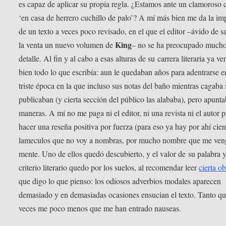
es capaz de aplicar su propia regla. ¿Estamos ante un clamoroso 
‘en casa de herrero cuchillo de palo’? A mí más bien me da la im
de un texto a veces poco revisado, en el que el editor –ávido de s
King
la venta un nuevo volumen de
– no se ha preocupado mucho
detalle. Al fin y al cabo a esas alturas de su carrera literaria ya ve
bien todo lo que escribía: aun le quedaban años para adentrarse e
triste época en la que incluso sus notas del baño mientras cagaba 
publicaban (y cierta sección del público las alababa), pero apunt
maneras. A mí no me paga ni el editor, ni una revista ni el autor p
hacer una reseña positiva por fuerza (para eso ya hay por ahí cien
lameculos que no voy a nombras, por mucho nombre que me veng
mente. Uno de ellos quedó descubierto, y el valor de su palabra 
criterio literario quedo por los suelos, al recomendar leer
cierta o
que digo lo que pienso: los odiosos adverbios modales aparecen
demasiado y en demasiadas ocasiones ensucian el texto. Tanto qu
veces me poco menos que me han entrado nauseas.