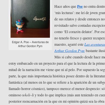
Poe
Hace años que
no entra dentr
‘mis lecturas’: me leí de joven gra
de sus relatos y desde entonces no
revisitado salvo contadas excepcio
como ‘El corazón delator’. Por eso
no tenerlo fresco y querer recupera
Edgar A. Poe – Aventuras de
maestro, agarré este
Las aventuras
Arthur Gordon Pym
Arthur Gordon Pym
bastante ilus
Más si cabe cuando desde hace m
estoy embarcado en un proyecto para el que la lectura de la prime
mitad de la narración me viene que ni al pelo. Por supuesto la se
parte, la que más importancia histórica posee dentro de la literatu
fantástica (al menos en lo que se refiere a la aparición de un sub
llamado horror cósmico), tampoco merece el menor desprecio: só
ominoso
tekeli–li
y todo lo que implica (más aun teniendo en cue
posterior reencarnación en la que en mi opinión quizá sea la obra