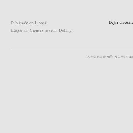
nueva)
nueva)
Dejar un come
Publicado en
Libros
Etiquetas:
Ciencia ficción
,
Delany
Creado con orgullo gracias a Wo