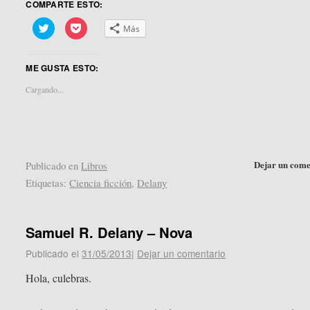
COMPARTE ESTO:
Haz
Haz
Más
clic
clic
para
para
compartir
compartir
en
en
ME GUSTA ESTO:
Twitter
Pocket
(Se
(Se
abre
abre
Cargando...
en
en
una
una
ventana
ventana
nueva)
nueva)
Dejar un come
Publicado en
Libros
Etiquetas:
Ciencia ficción
,
Delany
Samuel R. Delany – Nova
Publicado el
31/05/2013
|
Dejar un comentario
Hola, culebras.