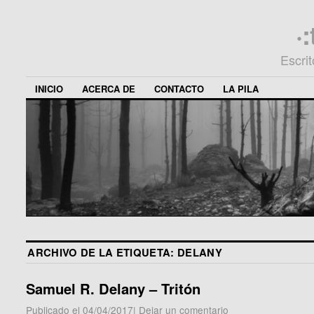
·
Escri
INICIO
ACERCA DE
CONTACTO
LA PILA
ARCHIVO DE LA ETIQUETA:
DELANY
Samuel R. Delany – Tritón
Publicado el
04/04/2017
|
Dejar un comentario