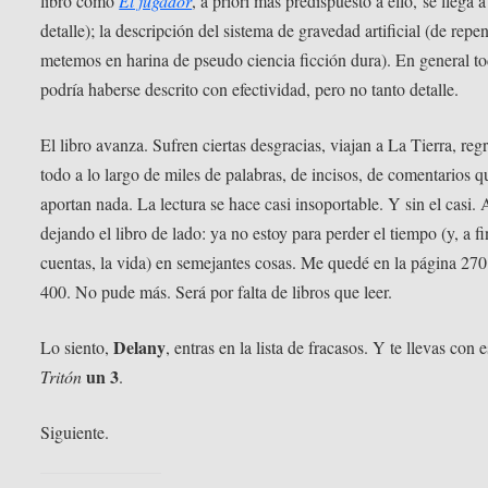
libro como
El jugador
, a priori más predispuesto a ello, se llega a 
detalle); la descripción del sistema de gravedad artificial (de repe
metemos en harina de pseudo ciencia ficción dura). En general t
podría haberse descrito con efectividad, pero no tanto detalle.
El libro avanza. Sufren ciertas desgracias, viajan a La Tierra, r
todo a lo largo de miles de palabras, de incisos, de comentarios 
aportan nada. La lectura se hace casi insoportable. Y sin el casi.
dejando el libro de lado: ya no estoy para perder el tiempo (y, a f
cuentas, la vida) en semejantes cosas. Me quedé en la página 270
400. No pude más. Será por falta de libros que leer.
Delany
Lo siento,
, entras en la lista de fracasos. Y te llevas con e
un 3
Tritón
.
Siguiente.