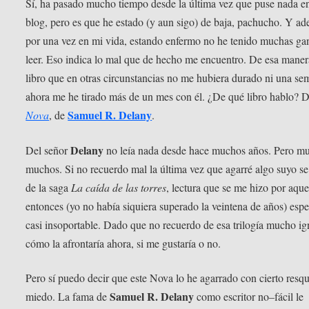
Sí, ha pasado mucho tiempo desde la última vez que puse nada en
blog, pero es que he estado (y aun sigo) de baja, pachucho. Y a
por una vez en mi vida, estando enfermo no he tenido muchas ga
leer. Eso indica lo mal que de hecho me encuentro. De esa mane
libro que en otras circunstancias no me hubiera durado ni una s
ahora me he tirado más de un mes con él. ¿De qué libro hablo? 
Samuel R. Delany
Nova
, de
.
Delany
Del señor
no leía nada desde hace muchos años. Pero m
muchos. Si no recuerdo mal la última vez que agarré algo suyo se
de la saga
La caída de las torres
, lectura que se me hizo por aque
entonces (yo no había siquiera superado la veintena de años) espe
casi insoportable. Dado que no recuerdo de esa trilogía mucho i
cómo la afrontaría ahora, si me gustaría o no.
Pero sí puedo decir que este Nova lo he agarrado con cierto res
Samuel R. Delany
miedo. La fama de
como escritor no–fácil le