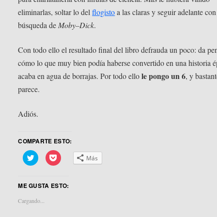
eliminarlas, soltar lo del
flogisto
a las claras y seguir adelante con
búsqueda de
Moby–Dick
.
Con todo ello el resultado final del libro defrauda un poco: da pe
cómo lo que muy bien podía haberse convertido en una historia 
le pongo un 6
acaba en agua de borrajas. Por todo ello
, y bastan
parece.
Adiós.
COMPARTE ESTO:
Haz
Haz
Más
clic
clic
para
para
compartir
compartir
en
en
ME GUSTA ESTO:
Twitter
Pocket
(Se
(Se
abre
abre
Cargando...
en
en
una
una
ventana
ventana