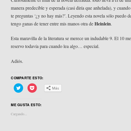
manera predecible y esperada (casi diría que anhelada), y cuando
te preguntas ‘¿y no hay más?’. Leyendo esta novela sólo puedo d
Heinlein
tengo ganas de tener entre mis manos otra de
.
Esta maravilla de la literatura se merece un indudable 9. El 10 me
reservo todavía para cuando lea algo… especial.
Adiós.
COMPARTE ESTO:
Haz
Haz
Más
clic
clic
para
para
compartir
compartir
en
en
ME GUSTA ESTO:
Twitter
Pocket
(Se
(Se
abre
abre
Cargando...
en
en
una
una
ventana
ventana
nueva)
nueva)