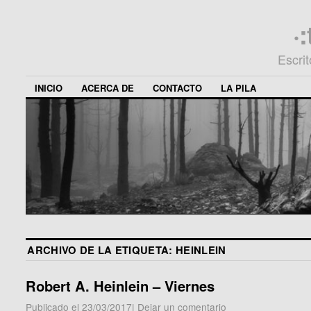
·
Escri
INICIO
ACERCA DE
CONTACTO
LA PILA
ARCHIVO DE LA ETIQUETA:
HEINLEIN
Robert A. Heinlein – Viernes
Publicado el
23/03/2017
|
Dejar un comentario