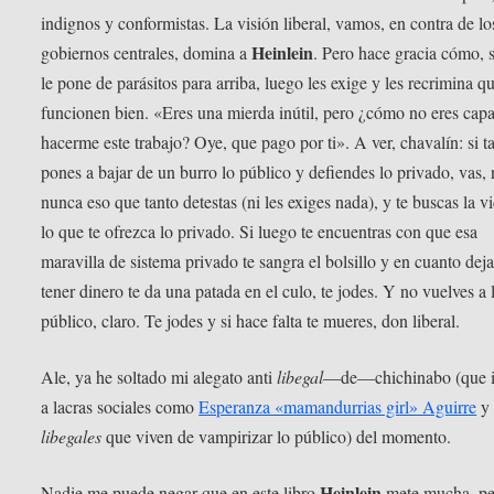
indignos y conformistas. La visión liberal, vamos, en contra de lo
Heinlein
gobiernos centrales, domina a
. Pero hace gracia cómo, 
le pone de parásitos para arriba, luego les exige y les recrimina q
funcionen bien. «Eres una mierda inútil, pero ¿cómo no eres cap
hacerme este trabajo? Oye, que pago por ti». A ver, chavalín: si t
pones a bajar de un burro lo público y defiendes lo privado, vas,
nunca eso que tanto detestas (ni les exiges nada), y te buscas la v
lo que te ofrezca lo privado. Si luego te encuentras con que esa
maravilla de sistema privado te sangra el bolsillo y en cuanto dej
tener dinero te da una patada en el culo, te jodes. Y no vuelves a 
público, claro. Te jodes y si hace falta te mueres, don liberal.
Ale, ya he soltado mi alegato anti
libegal
—de—chichinabo (que i
a lacras sociales como
Esperanza «mamandurrias girl» Aguirre
y
libegales
que viven de vampirizar lo público) del momento.
Heinlein
Nadie me puede negar que en este libro
mete mucha, pe