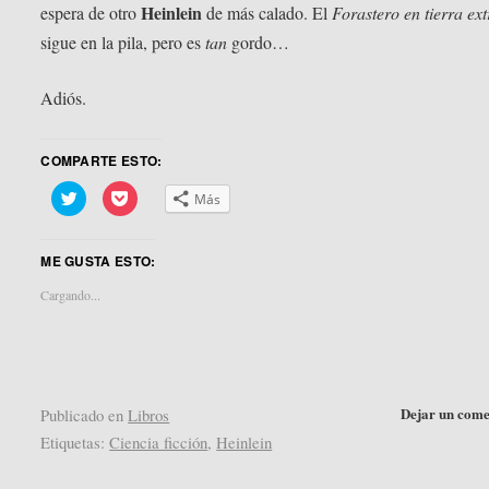
Heinlein
espera de otro
de más calado. El
Forastero en tierra ex
sigue en la pila, pero es
tan
gordo…
Adiós.
COMPARTE ESTO:
Haz
Haz
Más
clic
clic
para
para
compartir
compartir
en
en
ME GUSTA ESTO:
Twitter
Pocket
(Se
(Se
abre
abre
Cargando...
en
en
una
una
ventana
ventana
nueva)
nueva)
Dejar un come
Publicado en
Libros
Etiquetas:
Ciencia ficción
,
Heinlein