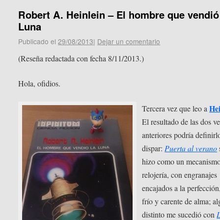
Robert A. Heinlein – El hombre que vendió
Luna
Publicado el
29/08/2013
|
Dejar un comentario
(Reseña redactada con fecha 8/11/2013.)
Hola, ofidios.
Hei
Tercera vez que leo a
El resultado de las dos v
anteriores podría definir
dispar:
Puerta al verano
hizo como un mecanismo
relojería, con engranajes
encajados a la perfección
frío y carente de alma; a
distinto me sucedió con