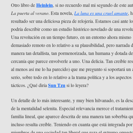
Heinlein
Otro libro de
, si no recuerdo mal mi segundo de este aut
La puerta al verano
. Esta novela,
La luna es una cruel amante
, 
resultado ser una deliciosa pieza de relojería. Estamos casi ante l
podría describir como un estudio histórico novelado de una revol
Una revolución en un tiempo futuro, en un entorno ahora mismo
demasiado remoto en lo relativo a su plausibilidad, pero narrada 
manera tan detallista, tan pormenorizada, tan humana y dotada de
cercanía que parece envolverle a uno. Una delicia. Tan creíble res
al menos así me lo ha parecido) que me pregunto si soportará un a
serio, sobre todo en lo relativo a la trama política y a los aspectos
Sun Tzu
tácticos. ¿Qué diría
si lo leyera?
Un detalle de lo más interesante, y muy bien hilvanado, es la des
de la mentalidad selenita. Especial relevancia merece el tratamien
familia lineal, que aparece descrita de una manera tan soberbia q
incluso resulta creíble. Teniendo en cuanta que está integrada por
miembros de una sociedad tan liberal que roza el extremo opuesto