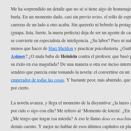
Me ha sorprendido un detalle que no sé si tiene algo de homenaje
burla. En un momento dado, casi sin previo aviso, el rollo de esp
carreras de un lado a otro acaba. Sin quererlo ni beberlo la protag
(guapa, lista, fuerte, la nuera perfecta) deja de ser un agente de 
se convierte en especialista de inteligencia. ¿Su labor? Pues ni má
menos que hacer de
Hari Sheldon
y practicar psicohistoria. ¿Gui
Asimov
Heinlein
? ¿O mala baba de
contra el profesor, que basó 
su éxito en esa magufada? De una manera u otra ese inciso inter
sendero que parecía estar tomando la novela: el convertirse en un
emperador de todas las cosas
. Y bastante peor, más aburrido, qu
por cierto.
La novela avanza, y llega el momento de la disyuntiva: ¿la lanzo 
por culo o sigo con ella? Me refiero al ‘Momento de lotería’. ¿En 
¿Me tengo que tragar esa mierda? A eso le llamo
deus ex machin
demás cuento. Y mejor no hablar de esos últimos capítulos en pl