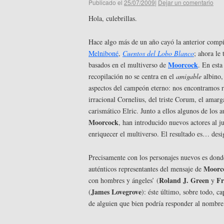
Publicado el
25/07/2009
|
Dejar un comentario
Hola, culebrillas.
Hace algo más de un año cayó la anterior compi
Melniboné
,
Cuentos del Lobo Blanco
; ahora le 
Moorcock
basados en el multiverso de
. En esta
recopilación no se centra en el
amigable
albino,
aspectos del campeón eterno: nos encontramos 
irracional Cornelius, del triste Corum, el amar
carismático Elric. Junto a ellos algunos de los a
Moorcock
, han introducido nuevos actores al j
enriquecer el multiverso. El resultado es… desi
Precisamente con los personajes nuevos es dond
Moorc
auténticos representantes del mensaje de
Roland J. Green
Fr
con hombres y ángeles’ (
y
James Lovegrove
(
): éste último, sobre todo, c
de alguien que bien podría responder al nombre