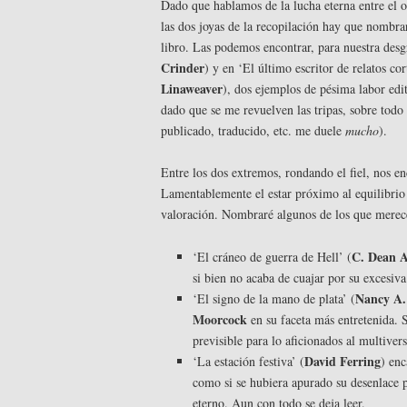
Dado que hablamos de la lucha eterna entre el or
las dos joyas de la recopilación hay que nombra
libro. Las podemos encontrar, para nuestra desgr
Crinder
) y en ‘El último escritor de relatos cor
Linaweaver
), dos ejemplos de pésima labor edi
dado que se me revuelven las tripas, sobre todo
publicado, traducido, etc. me duele
mucho
).
Entre los dos extremos, rondando el fiel, nos en
Lamentablemente el estar próximo al equilibrio
valoración. Nombraré algunos de los que merec
C. Dean 
‘El cráneo de guerra de Hell’ (
si bien no acaba de cuajar por su excesiva
Nancy A.
‘El signo de la mano de plata’ (
Moorcock
en su faceta más entretenida. Se
previsible para lo aficionados al multiver
David Ferring
‘La estación festiva’ (
) enc
como si se hubiera apurado su desenlace 
eterno. Aun con todo se deja leer.