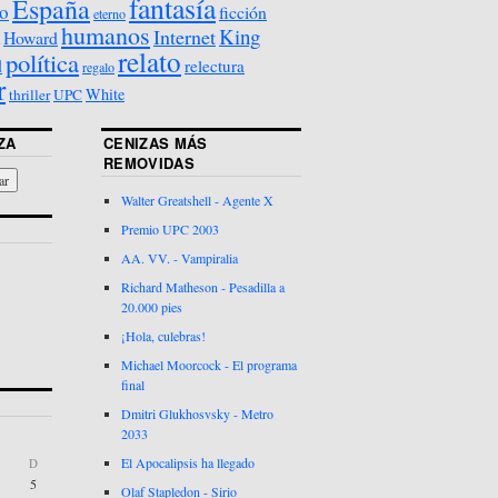
fantasía
España
o
ficción
eterno
humanos
King
Internet
Howard
relato
política
d
relectura
regalo
r
White
thriller
UPC
ZA
CENIZAS MÁS
REMOVIDAS
Walter Greatshell - Agente X
Premio UPC 2003
AA. VV. - Vampiralia
Richard Matheson - Pesadilla a
20.000 pies
¡Hola, culebras!
Michael Moorcock - El programa
final
Dmitri Glukhosvsky - Metro
2033
El Apocalipsis ha llegado
D
5
Olaf Stapledon - Sirio