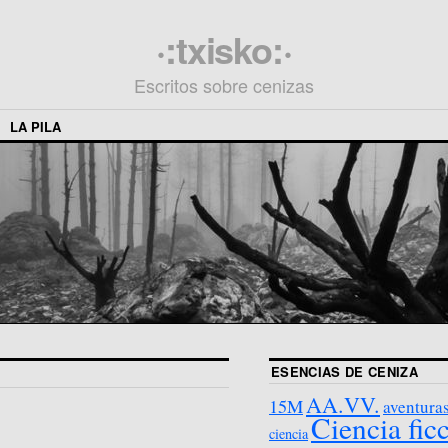
·:txisko:·
Escritos sobre cenizas
LA PILA
ESENCIAS DE CENIZA
AA.VV.
15M
aventura
Ciencia fic
ciencia