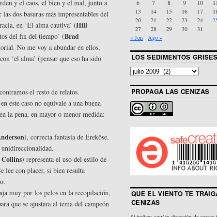
den y el caos, el bien y el mal, junto a
6
7
8
9
10
1
13
14
15
16
17
1
r las dos basuras más impresentables del
20
21
22
23
24
2
Hill
acia, en ‘El alma cautiva’ (
27
28
29
30
31
Brad
tos del fin del tiempo’ (
« Jun
Ago »
torial. No me voy a abundar en ellos,
LOS SEDIMENTOS GRISE
 con ‘el alma’ (pensar que eso ha sido
PROPAGA LAS CENIZAS
contramos el resto de relatos.
 en este caso no equivale a una buena
en la pena, en mayor o menor medida:
Anderson
), correcta fantasía de Ereköse,
 unidireccionalidad.
 Collins
) representa el uso del estilo de
 lee con placer, si bien resulta
so.
aja muy por los pelos en la recopilación,
QUE EL VIENTO TE TRAIG
CENIZAS
para que se ajustara al tema del campeón
Si indicas aquí tu dirección de correo 