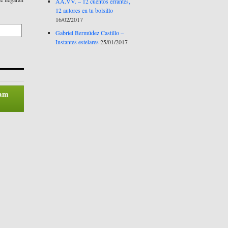
AA.VV. – 12 cuentos errantes,
12 autores en tu bolsillo
16/02/2017
Gabriel Bermúdez Castillo –
Instantes estelares
25/01/2017
pam