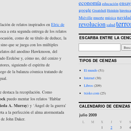
economía
ensay
educación
google
Greatshell
Heinlein
hipoteca
navida
Miéville
muerte
música
terro
revolucion
lación de relatos inspirados en
Elric de
salud
toca a esta segunda entrega de los relatos
ESCARBA ENTRE LA CENI
 ocasión, como de su título de deduce, la
 sino que se juega con los múltiples
relatos del anodino Hawkmoon, del
gado Ereköse y, cómo no, del cenizo y
TIPOS DE CENIZAS
utores, siguiendo el espíritu de
El mundo
(51)
uego de la balanza cósmica tratando de
gual.
Internet
(30)
Libros
(209)
e destaca la recopilación. Como
txisko.com
(25)
ock
puedo mentar los relatos ‘Hablar
ieda A. Murray
) y ‘Ángel de la guerra’
CALENDARIO DE CENIZAS
apta a la perfección el alma atormentada
julio 2009
 de John Daker.
L
M
X
J
V
S
1
2
3
4