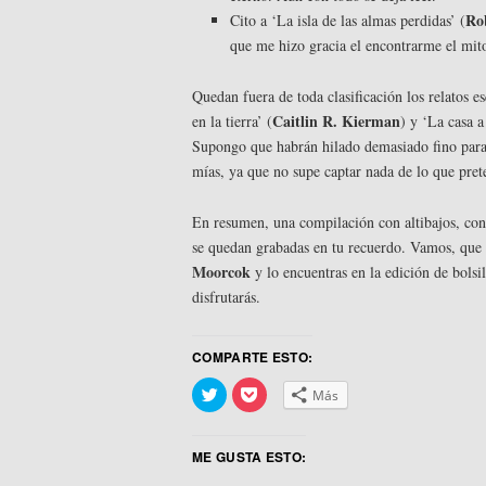
Ro
Cito a ‘La isla de las almas perdidas’ (
que me hizo gracia el encontrarme el mit
Quedan fuera de toda clasificación los relatos e
Caitlin R. Kierman
en la tierra’ (
) y ‘La casa 
Supongo que habrán hilado demasiado fino para 
mías, ya que no supe captar nada de lo que pret
En resumen, una compilación con altibajos, con
se quedan grabadas en tu recuerdo. Vamos, que s
Moorcok
y lo encuentras en la edición de bolsi
disfrutarás.
COMPARTE ESTO:
Haz
Haz
Más
clic
clic
para
para
compartir
compartir
en
en
ME GUSTA ESTO:
Twitter
Pocket
(Se
(Se
abre
abre