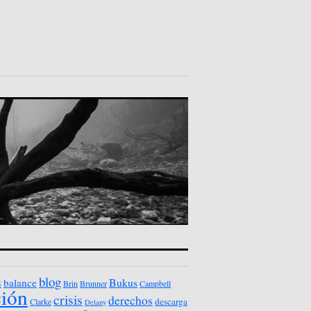
blog
s
Bukus
balance
Brin
Brunner
Campbell
ción
crisis
derechos
descarga
Clarke
Delany