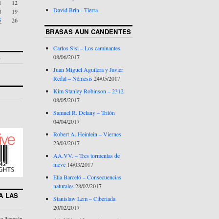
1
12
David Brin - Tierra
8
19
5
26
BRASAS AUN CANDENTES
Carlos Sisi – Los caminantes
S
08/06/2017
Juan Miguel Aguilera y Javier
Redal – Némesis
24/05/2017
Kim Stanley Robinson – 2312
08/05/2017
Samuel R. Delany – Tritón
04/04/2017
Robert A. Heinlein – Viernes
23/03/2017
AA.VV. – Tres tormentas de
nieve
14/03/2017
Elia Barceló – Consecuencias
naturales
28/02/2017
A LAS
Stanislaw Lem – Ciberiada
20/02/2017
te llegarán