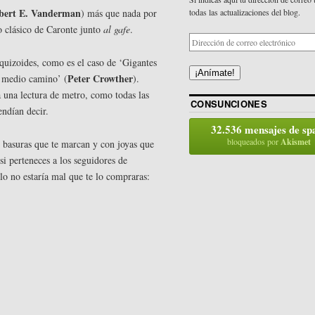
bert E. Vanderman
) más que nada por
todas las actualizaciones del blog.
o clásico de Caronte junto
al gafe
.
squizoides, como es el caso de ‘Gigantes
¡Anímate!
Peter Crowther
a medio camino’ (
).
una lectura de metro, como todas las
CONSUNCIONES
endían decir.
32.536 mensajes de s
bloqueados por
Akismet
 basuras que te marcan y con joyas que
i perteneces a los seguidores de
llo no estaría mal que te lo compraras: