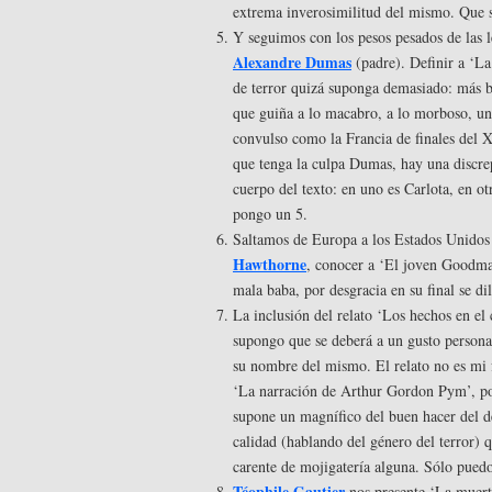
extrema inverosimilitud del mismo. Que s
Y seguimos con los pesos pesados de las le
Alexandre Dumas
(padre). Definir a ‘L
de terror quizá suponga demasiado: más b
que guiña a lo macabro, a lo morboso, una
convulso como la Francia de finales del X
que tenga la culpa Dumas, hay una discrep
cuerpo del texto: en uno es Carlota, en o
pongo un 5.
Saltamos de Europa a los Estados Unidos
Hawthorne
, conocer a ‘El joven Goodma
mala baba, por desgracia en su final se d
La inclusión del relato ‘Los hechos en el
supongo que se deberá a un gusto personal 
su nombre del mismo. El relato no es mi 
‘La narración de Arthur Gordon Pym’, por
supone un magnífico del buen hacer del d
calidad (hablando del género del terror) 
carente de mojigatería alguna. Sólo puedo
Téophile Gautier
nos presente ‘La muert