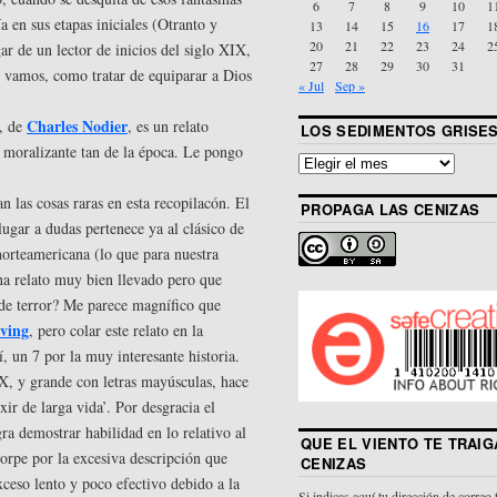
6
7
8
9
10
1
 en sus etapas iniciales (Otranto y
13
14
15
16
17
1
20
21
22
23
24
2
r de un lector de inicios del siglo XIX,
27
28
29
30
31
amos, como tratar de equiparar a Dios
« Jul
Sep »
Charles Nodier
’, de
, es un relato
LOS SEDIMENTOS GRISE
o moralizante tan de la época. Le pongo
n las cosas raras en esta recopilacón. El
PROPAGA LAS CENIZAS
ugar a dudas pertenece ya al clásico de
 norteamericana (lo que para nuestra
na relato muy bien llevado pero que
de terror? Me parece magnífico que
ving
, pero colar este relato en la
, un 7 por la muy interesante historia.
IX, y grande con letras mayúsculas, hace
xir de larga vida’. Por desgracia el
ra demostrar habilidad en lo relativo al
QUE EL VIENTO TE TRAIG
orpe por la excesiva descripción que
CENIZAS
xceso lento y poco efectivo debido a la
Si indicas aquí tu dirección de correo 