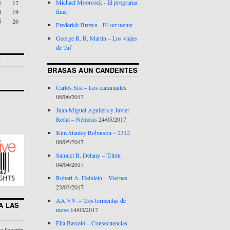
Michael Moorcock - El programa
1
12
final
8
19
5
26
Frederick Brown - El ser mente
George R. R. Martin – Los viajes
de Tuf
S
BRASAS AUN CANDENTES
Carlos Sisi – Los caminantes
08/06/2017
Juan Miguel Aguilera y Javier
Redal – Némesis
24/05/2017
Kim Stanley Robinson – 2312
08/05/2017
Samuel R. Delany – Tritón
04/04/2017
Robert A. Heinlein – Viernes
23/03/2017
AA.VV. – Tres tormentas de
A LAS
nieve
14/03/2017
Elia Barceló – Consecuencias
te llegarán