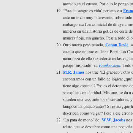
narrado en el cuento. Por ello le pongo u
Fran
‘Pues la sangre es vida’ pertenece a
ante un texto muy interesante, sobre todo
embargo esa fuerza inicial de diluye a me
inmersa en una historia gótica de corte d
manera floja, sin gancho. Pese a todo ell
Conan Doyle
Otro nuevo peso pesado,
, 
cuento que no trae es ‘John Barrinton Cow
naturaleza de ella (excederse en las vagu
pasaje ‘inspirado’ en
Frankenstein
. Todo 
M.R. James
nos trae ‘El grabado’, otro c
encontramos con un fallo de lógica: ¿qué 
tiene algo especial? Ese es el detonante 
se explica con claridad. Más aun, se da a 
suceden una vez, ante los observadores,
tampoco ha pasado antes? Si es así ¿qué h
describen como vulgar? Pese a ese error 
W.W. Jacobs
‘La pata de mono’ de
nos 
relato que se descubre como una pequeña 