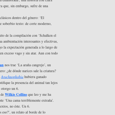
ra que, sin embargo, sufre de una
clásicos dentro del género: ‘El
te soberbio texto: de corte moderno,
ito de la compilación con ‘Schalken el
na ambientación interesantes y efectivas,
go la expectación generada a lo largo de
l en exceso vago y sin atar. Aun con todo
ian
nos trae ‘La araña cangrejo’, un
ro: ¿de dónde narices sale la criatura?
e
Arachnophobia
hubiera ganado
fique la presencia del animal tan lejos
e otorgo un 6.
Wilkie Collins
o de
que leo y me ha
ste ‘Una cama terriblemente extraña’.
extos, no éste. Un 6.
 eso?’, un relato al borde de lo