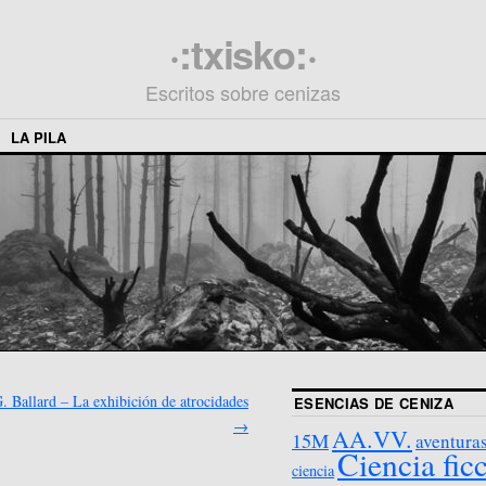
·:txisko:·
Escritos sobre cenizas
LA PILA
G. Ballard – La exhibición de atrocidades
ESENCIAS DE CENIZA
→
AA.VV.
15M
aventura
Ciencia fic
ciencia