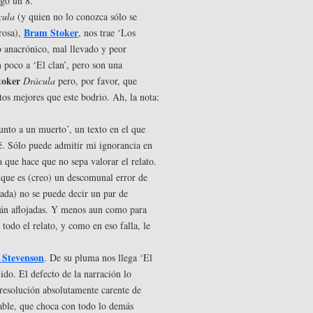
ngo un 8.
cula
(y quien no lo conozca sólo se
Bram Stoker
rosa),
, nos trae ‘Los
o anacrónico, mal llevado y peor
n poco a ‘El clan’, pero son una
toker
Drácula
pero, por favor, que
tos mejores que este bodrio. Ah, la nota:
Junto a un muerto’, un texto en el que
é. Sólo puede admitir mi ignorancia en
a que hace que no sepa valorar el relato.
que es (creo) un descomunal error de
etada) no se puede decir un par de
tán aflojadas. Y menos aun como para
 todo el relato, y como en eso falla, le
 Stevenson
. De su pluma nos llega ‘El
ido. El defecto de la narración lo
 resolución absolutamente carente de
cable, que choca con todo lo demás