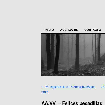
INICIO
ACERCA DE
CONTACTO
←
Mi experiencia en @SonisphereSpain
J.
2012
AA.VV. – Felices pesadillas