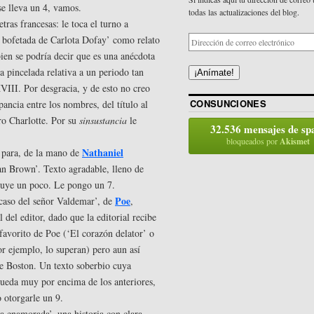
e lleva un 4, vamos.
todas las actualizaciones del blog.
tras francesas: le toca el turno a
a bofetada de Carlota Dofay’ como relato
ien se podría decir que es una anécdota
 pincelada relativa a un periodo tan
¡Anímate!
VIII. Por desgracia, y de esto no creo
CONSUNCIONES
ancia entre los nombres, del título al
tro Charlotte. Por su
sinsustancia
le
32.536 mensajes de s
bloqueados por
Akismet
Nathaniel
 para, de la mano de
n Brown’. Texto agradable, lleno de
iluye un poco. Le pongo un 7.
Poe
 caso del señor Valdemar’, de
,
del editor, dado que la editorial recibe
favorito de Poe (‘El corazón delator’ o
 ejemplo, lo superan) pero aun así
e Boston. Un texto soberbio cuya
queda muy por encima de los anteriores,
 otorgarle un 9.
a enamorada’, una historia con clara