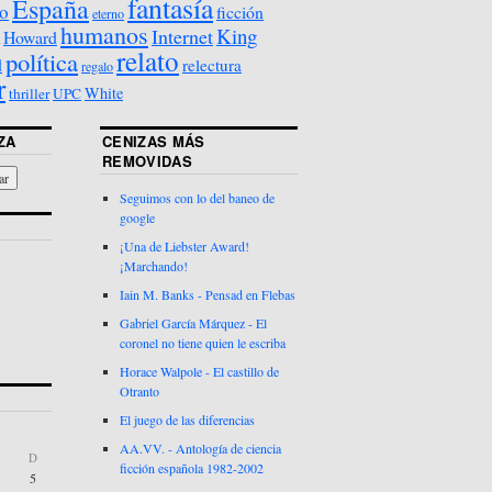
fantasía
España
o
ficción
eterno
humanos
King
Internet
Howard
relato
política
d
relectura
regalo
r
White
thriller
UPC
ZA
CENIZAS MÁS
REMOVIDAS
Seguimos con lo del baneo de
google
¡Una de Liebster Award!
¡Marchando!
Iain M. Banks - Pensad en Flebas
Gabriel García Márquez - El
coronel no tiene quien le escriba
Horace Walpole - El castillo de
Otranto
El juego de las diferencias
AA.VV. - Antología de ciencia
D
ficción española 1982-2002
5