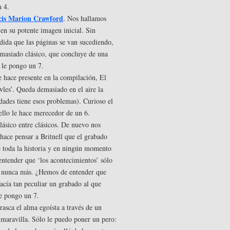
n 4.
cis Marion Crawford
. Nos hallamos
 en su potente imagen inicial. Sin
dida que las páginas se van sucediendo,
emasiado clásico, que concluye de una
o le pongo un 7.
se hace presente en la compilación, El
les’. Queda demasiado en el aire la
edades tiene esos problemas). Curioso el
ello le hace merecedor de un 6.
lásico entre clásicos. De nuevo nos
hace pensar a Britnell que el grabado
de toda la historia y en ningún momento
entender que ‘los acontecimientos’ sólo
 y nunca más. ¿Hemos de entender que
acía tan peculiar un grabado al que
le pongo un 7.
rasca el alma egoísta a través de un
maravilla. Sólo le puedo poner un pero: