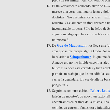
pero con sus límites. Aun con todo le po
El universalmente conocido autor de
Drá
merece una cosa: una muerte lenta y dolo
duelistas’. Nos encontramos ante un text
resuelto. Casualmente su final recuerda u
S
incomparable torpeza. Sólo he leído de
alguien me diga que ha escrito relatos cor
un mísero 3.
Guy de Maupassant
De
nos llega este ‘
creo que se me escapa algo. O todo. No s
Schopenhauer
lo relativo a
, lo que me d
Aunque eso no me impide encontrar algo 
bulto: si la boca está cerrada (y bien apr
párrafos más abajo que las mandíbulas es
caerse la dentadura. En ese detalle se basa
pongo un 3.
Robert Louis
Seguimos con otro clásico,
ladrón de muertos’, de nuevo un texto fall
encontramos en el final de la misma, una
sentido, en extremo fantasiosa e injustifi