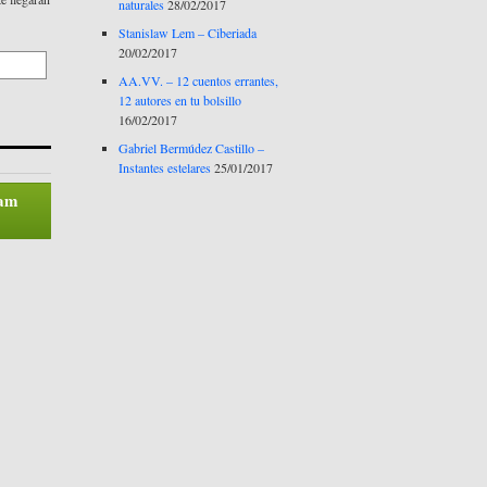
naturales
28/02/2017
Stanislaw Lem – Ciberiada
20/02/2017
AA.VV. – 12 cuentos errantes,
12 autores en tu bolsillo
16/02/2017
Gabriel Bermúdez Castillo –
Instantes estelares
25/01/2017
pam