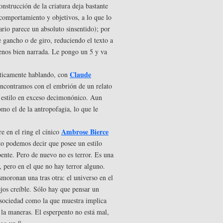
construcción de la criatura deja bastante
 comportamiento y objetivos, a lo que lo
rio parece un absoluto sinsentido); por
de gancho o de giro, reduciendo el texto a
enos bien narrada. Le pongo un 5 y va
Claude
sticamente hablando, con
ncontramos con el embrión de un relato
 estilo en exceso decimonónico. Aun
omo el de la antropofagia, lo que le
Ambrose Bierce
e en el ring el cínico
xto podemos decir que posee un estilo
ente. Pero de nuevo no es terror. Es una
, pero en el que no hay terror alguno.
esmoronan una tras otra: el universo en el
ejos creíble. Sólo hay que pensar un
a sociedad como la que muestra implica
 la maneras. El esperpento no está mal,