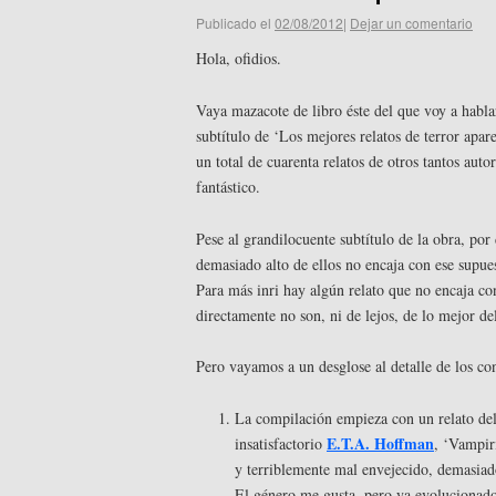
Publicado el
02/08/2012
|
Dejar un comentario
Hola, ofidios.
Vaya mazacote de libro éste del que voy a habl
subtítulo de ‘Los mejores relatos de terror ap
un total de cuarenta relatos de otros tantos auto
fantástico.
Pese al grandilocuente subtítulo de la obra, po
demasiado alto de ellos no encaja con ese supues
Para más inri hay algún relato que no encaja con
directamente no son, ni de lejos, de lo mejor d
Pero vayamos a un desglose al detalle de los co
La compilación empieza con un relato del
E.T.A. Hoffman
insatisfactorio
, ‘Vampir
y terriblemente mal envejecido, demasiado
El género me gusta, pero ya evolucionado