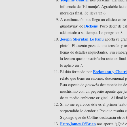
influencia de ‘El monje’. Agradable lectu
moraleja final. Se lleva un 6.
A continuación nos llega un clásico entre 
Dickens
guardavías’ de
. Poco decir de es
adelantado a su tiempo. Le pongo un 8.
Joseph Sheridan Le Fanu
aporta su gran
pinto’. El cuento goza de una tensión y u
llenas de detalles inquietantes. Sin embar
la lectura queda insatisfecha ante un fina
le aplico un 7.
Erckmann
Chatr
El dúo formado por
y
relato que tiene un enorme, descomunal pe
Esta especie de
precuela
decimonónica d
muchísimo con un pequeño apunte que justi
de su medio ambiente original. Al final l
Si no me equivoco éste es el primer text
sorprendido lo deudor a Poe que resulta e
Supongo que de Collins destacarán otros t
Fritz-James O’Brian
nos aporta ‘¿Qué es