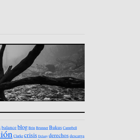
blog
s
Bukus
balance
Brin
Brunner
Campbell
ción
crisis
derechos
descarga
Clarke
Delany