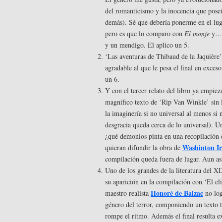
del romanticismo y la inocencia que poseía
demás). Sé que debería ponerme en el luga
pero es que lo comparo con
El monje
y… v
y un mendigo. El aplico un 5.
‘Las aventuras de Thibaud de la Jaquière
agradable al que le pesa el final en exces
un 6.
Y con el tercer relato del libro ya empieza
magnífico texto de ‘Rip Van Winkle’ sin l
la imaginería si no universal al menos si
desgracia queda cerca de lo universal). U
¿qué demonios pinta en una recopilación 
Washinton Ir
quieran difundir la obra de
compilación queda fuera de lugar. Aun así
Uno de los grandes de la literatura del X
su aparición en la compilación con ‘El eli
Honoré de Balzac
maestro realista
no log
género del terror, componiendo un texto t
rompe el ritmo. Además el final resulta e