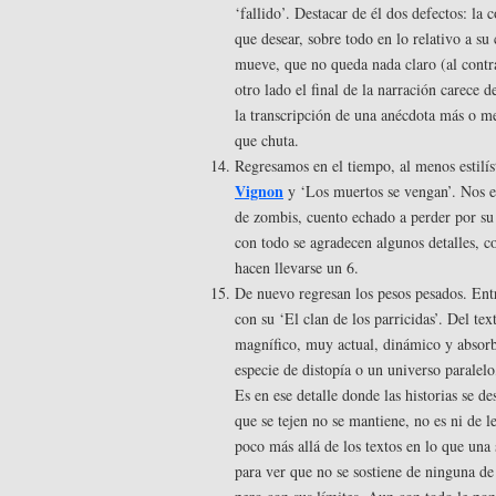
‘fallido’. Destacar de él dos defectos: la 
que desear, sobre todo en lo relativo a su
mueve, que no queda nada claro (al contra
otro lado el final de la narración carece 
la transcripción de una anécdota más o m
que chuta.
Regresamos en el tiempo, al menos estilí
Vignon
y ‘Los muertos se vengan’. Nos e
de zombis, cuento echado a perder por su
con todo se agradecen algunos detalles, c
hacen llevarse un 6.
De nuevo regresan los pesos pesados. Entr
con su ‘El clan de los parricidas’. Del te
magnífico, muy actual, dinámico y absorb
especie de distopía o un universo paralelo
Es en ese detalle donde las historias se d
que se tejen no se mantiene, no es ni de l
poco más allá de los textos en lo que un
para ver que no se sostiene de ninguna de