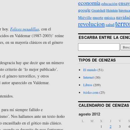
economía
ensay
educación
google
Greatshell
Heinlein
hipoteca
navida
Miéville
muerte
música
terro
revolucion
salud
ar hoy.
Felices pesadillas
, con el
arecidos en Valdemar (1987-2003)’ reúne
ESCARBA ENTRE LA CENI
res, en su mayoría clásicos en el género
TIPOS DE CENIZAS
r desgracia hay que decir que un número
to criterio de ‘lo mejor publicado’.
El mundo
(51)
 el género terrorífico, y otros
Internet
(30)
el autor aparecido en Valdemar.
Libros
(209)
txisko.com
(25)
ntenidos.
CALENDARIO DE CENIZAS
 para mí siempre fallido e
agosto 2012
ismo’. Nos hallamos ante un texto ñoño
L
M
X
J
V
S
 encasillado en el gótico más clásico.
1
2
3
4
, cuando se desquita de esos fantasmas