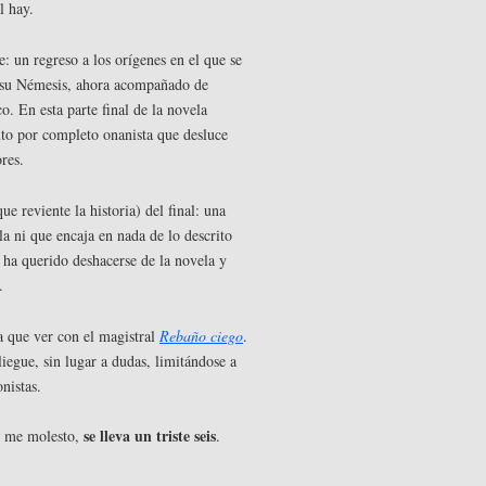
l hay.
: un regreso a los orígenes en el que se
en su Némesis, ahora acompañado de
o. En esta parte final de la novela
to por completo onanista que desluce
ores.
e reviente la historia) del final: una
la ni que encaja en nada de lo descrito
r ha querido deshacerse de la novela y
.
a que ver con el magistral
Rebaño ciego
.
iegue, sin lugar a dudas, limitándose a
nistas.
se lleva un triste seis
no me molesto,
.