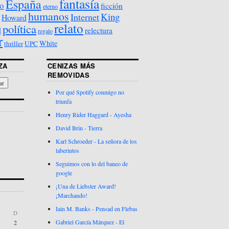
fantasía
España
o
ficción
eterno
humanos
King
Internet
Howard
relato
política
d
relectura
regalo
r
White
thriller
UPC
ZA
CENIZAS MÁS
REMOVIDAS
Por qué Spotify conmigo no
triunfa
Henry Rider Haggard - Ayesha
David Brin - Tierra
Karl Schroeder - La señora de los
laberintos
Seguimos con lo del baneo de
google
¡Una de Liebster Award!
¡Marchando!
Iain M. Banks - Pensad en Flebas
D
Gabriel García Márquez - El
2