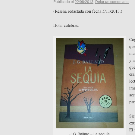
Publicado el
22/08/2013
|
Dejar un comentario
(Reseña redactada con fecha 5/11/2013.)
Hola, culebras.
Co
que
muc
y n
que
es
lec
ima
acc
par
Sie
ext
El 
J. G. Ballard – La sequía