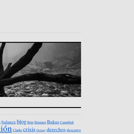
blog
s
Bukus
balance
Brin
Brunner
Campbell
ción
crisis
derechos
descarga
Clarke
Delany