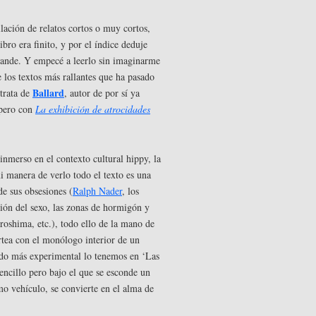
lación de relatos cortos o muy cortos,
bro era finito, y por el índice deduje
rande. Y empecé a leerlo sin imaginarme
e los textos más rallantes que ha pasado
Ballard
 trata de
, autor de por sí ya
 pero con
La exhibición de atrocidades
inmerso en el contexto cultural hippy, la
i manera de verlo todo el texto es una
de sus obsesiones (
Ralph Nader
, los
ión del sexo, las zonas de hormigón y
roshima, etc.), todo ello de la mano de
irtea con el monólogo interior de un
do más experimental lo tenemos en ‘Las
encillo pero bajo el que se esconde un
o vehículo, se convierte en el alma de