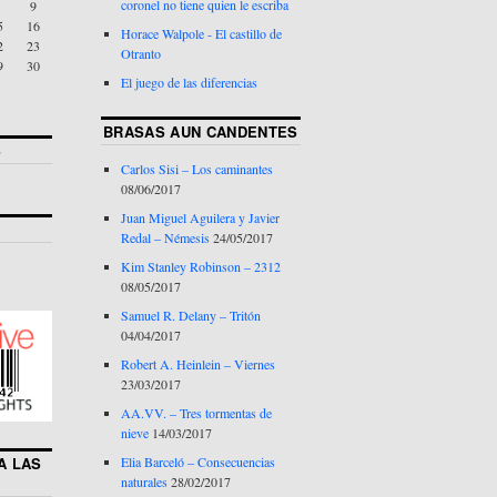
coronel no tiene quien le escriba
9
5
16
Horace Walpole - El castillo de
2
23
Otranto
9
30
El juego de las diferencias
BRASAS AUN CANDENTES
S
Carlos Sisi – Los caminantes
08/06/2017
Juan Miguel Aguilera y Javier
Redal – Némesis
24/05/2017
Kim Stanley Robinson – 2312
08/05/2017
Samuel R. Delany – Tritón
04/04/2017
Robert A. Heinlein – Viernes
23/03/2017
AA.VV. – Tres tormentas de
nieve
14/03/2017
Elia Barceló – Consecuencias
A LAS
naturales
28/02/2017