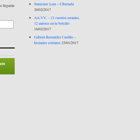
Stanislaw Lem – Ciberiada
te llegarán
20/02/2017
AA.VV. – 12 cuentos errantes,
12 autores en tu bolsillo
16/02/2017
Gabriel Bermúdez Castillo –
Instantes estelares
25/01/2017
pam