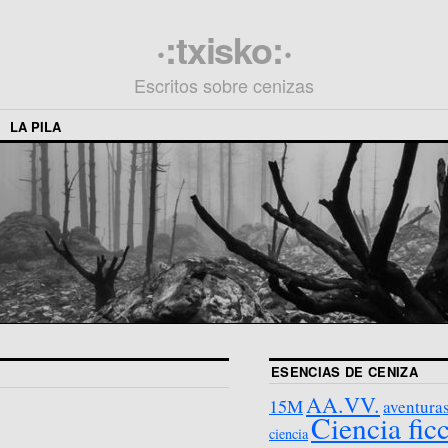
·:txisko:·
Escritos sobre cenizas
LA PILA
ESENCIAS DE CENIZA
AA.VV.
15M
aventura
Ciencia fic
ciencia