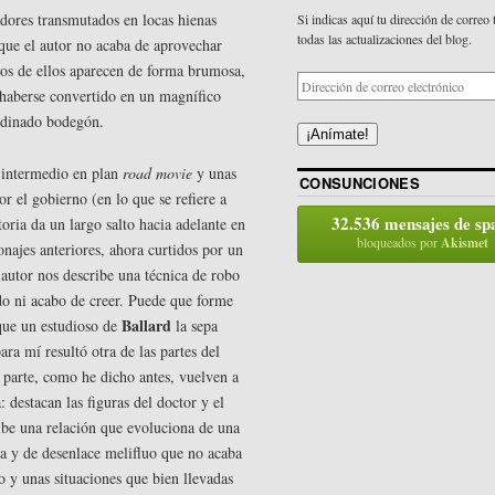
dores transmutados en locas hienas
Si indicas aquí tu dirección de correo 
todas las actualizaciones del blog.
que el autor no acaba de aprovechar
unos de ellos aparecen de forma brumosa,
 haberse convertido en un magnífico
rdinado bodegón.
¡Anímate!
e intermedio en plan
road movie
y unas
CONSUNCIONES
or el gobierno (en lo que se refiere a
32.536 mensajes de s
toria da un largo salto hacia adelante en
bloqueados por
Akismet
najes anteriores, ahora curtidos por un
 autor nos describe una técnica de robo
o ni acabo de creer. Puede que forme
Ballard
 que un estudioso de
la sepa
ara mí resultó otra de las partes del
ta parte, como he dicho antes, vuelven a
 destacan las figuras del doctor y el
ibe una relación que evoluciona de una
a y de desenlace melifluo que no acaba
 y unas situaciones que bien llevadas