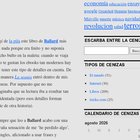
economía
ensay
educación
google
Greatshell
Heinlein
hipoteca
navida
Miéville
muerte
música
terro
revolucion
salud
ESCARBA ENTRE LA CENI
Ballard
gí de
la pila
este libro de
más
 nada porque era finito y no suponía
ho bulto en la maleta: cuando se viaja
o te gustan los ebooks tan modernos hay
TIPOS DE CENIZAS
 tener este tipo de detalles en cuenta. De
El mundo
(51)
a manera
La sequía
entró dentro de mis
Internet
(30)
turas. Por supuesto que no me
ginaba que su lectura iba a resultar tan
Libros
(209)
identada (pero esos detalles forman
txisko.com
(25)
te de otra historia).
CALENDARIO DE CENIZAS
Ballard
mpre que leo a
acabo con una
agosto 2026
raña sensación de me ‘he perdido algo’.
L
M
X
J
V
S
ingles, aficionado a usar frases y
1