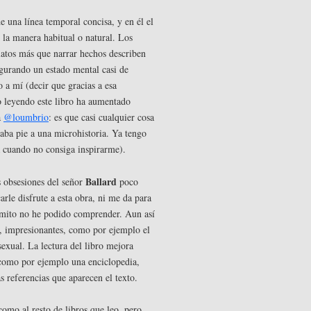
e una línea temporal concisa, y en él el
 la manera habitual o natural. Los
elatos más que narrar hechos describen
igurando un estado mental casi de
 a mí (decir que gracias a esa
o leyendo este libro ha aumentado
a
@loumbrio
: es que casi cualquier cosa
aba pie a una microhistoria. Ya tengo
a cuando no consiga inspirarme).
Ballard
s obsesiones del señor
poco
rle disfrute a esta obra, ni me da para
mito no he podido comprender. Aun así
, impresionantes, como por ejemplo el
xual. La lectura del libro mejora
 como por ejemplo una enciclopedia,
s referencias que aparecen el texto.
omo al resto de libros que leo, pero