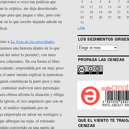
cripciones a veces tan poéticas que
3
4
5
6
7
8
10
11
12
13
14
1
an lo críptico, me deja descolocado.
17
18
19
20
21
2
ampo para que juegue e idee, pero este
24
25
26
27
28
2
ar en lo que escribe dejando adrede en
31
« Jun
licar.
LOS SEDIMENTOS GRISE
ínimo a
La feria de las atrocidades
,
enemos una historia dentro de lo que
nal del autor lo permite), con unos
PROPAGA LAS CENIZAS
os coherentes. De esa forma el libro
decadente, sorprendida por un muy poco
e el autor intenta explicar la naturaleza
quizá constituyan la parte peor y más
ía contumaz malviven unos personajes
era obtusa afronta la situación y obliga
a iglesia, el rico arquitecto que con su
r, el médico repudiado por su
ga emperrada en salvar un zoológico y
QUE EL VIENTO TE TRAIG
e albergan las rejas, el retrasado
CENIZAS
rdido convertido en una suerte de