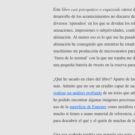
Este
libro casi psicopático o esquizoide
carece d
desarrollo de los acontecimientos no discurre de
diversos ‘episodios’ en los que se dividen los r
sensaciones, impresiones o subjetividades, conf
alienación. Al menos eso es lo que me ha pasado
alienación he conseguido que mientras he estad
muchísimo mi producción de microcuentos par
‘fuera de lo normal’ con la que me topaba me d
una pequeña batería de tweets en la reserva par
¿Qué he sacado en claro del libro? Aparte de la
más. Admito que no soy un erudito capaz de saca
realizar un análisis profundo
de un texto que ad
he podido encontrar algunas imágenes preciosas
uso de la
superficie de Enneper
como metáfora se
mucho si tienes a mano material de referencia,
para descubrir el qué y el quién de muchas de la
Una vez acabado tendría que ponerle una nota, c