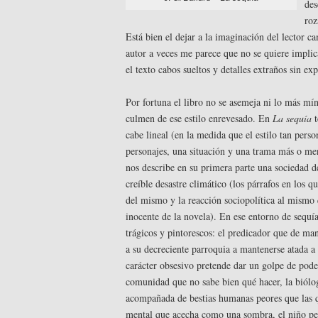
des
roz
Está bien el dejar a la imaginación del lector c
autor a veces me parece que no se quiere implic
el texto cabos sueltos y detalles extraños sin exp
Por fortuna el libro no se asemeja ni lo más m
culmen de ese estilo enrevesado. En
La sequía
t
cabe lineal (en la medida que el estilo tan perso
personajes, una situación y una trama más o men
nos describe en su primera parte una sociedad 
creíble desastre climático (los párrafos en los qu
del mismo y la reacción sociopolítica al mismo 
inocente de la novela). En ese entorno de sequ
trágicos y pintorescos: el predicador que de man
a su decreciente parroquia a mantenerse atada a l
carácter obsesivo pretende dar un golpe de pode
comunidad que no sabe bien qué hacer, la biólo
acompañada de bestias humanas peores que las qu
mental que acecha como una sombra, el niño pe