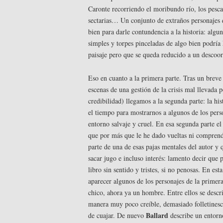
Caronte recorriendo el moribundo río, los pesca
sectarias… Un conjunto de extraños personajes 
bien para darle contundencia a la historia: alg
simples y torpes pinceladas de algo bien podría
paisaje pero que se queda reducido a un descoo
Eso en cuanto a la primera parte. Tras un brev
escenas de una gestión de la crisis mal llevada p
credibilidad) llegamos a la segunda parte: la his
el tiempo para mostrarnos a algunos de los perso
entorno salvaje y cruel. En esa segunda parte el
que por más que le he dado vueltas ni comprend
parte de una de esas pajas mentales del autor y
sacar jugo e incluso interés: lamento decir que p
libro sin sentido y tristes, si no penosas. En es
aparecer algunos de los personajes de la primera:
chico, ahora ya un hombre. Entre ellos se descr
manera muy poco creíble, demasiado folletinesc
Ballard
de cuajar. De nuevo
describe un entorno