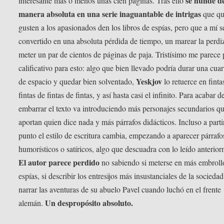
se hunde d
interesante más o menos unas cien páginas. Tras ello
manera absoluta en una serie inaguantable de intrigas
que qu
gusten a los apasionados den los libros de espías, pero que a mí 
convertido en una absoluta pérdida de tiempo, un marear la perdi
meter un par de cientos de páginas de paja. Tristísimo me parece
calificativo para esto: algo que bien llevado podría durar una cuar
Yeskjov
de espacio y quedar bien solventado,
lo retuerce en finta
fintas de fintas de fintas, y así hasta casi el infinito. Para acabar d
embarrar el texto va introduciendo más personajes secundarios q
aportan quien dice nada y más párrafos didácticos. Incluso a parti
punto el estilo de escritura cambia, empezando a aparecer párrafo
humorísticos o satíricos, algo que descuadra con lo leído anterior
El autor parece perdido
no sabiendo si meterse en más embroll
espías, si describir los entresijos más insustanciales de la sociedad
narrar las aventuras de su abuelo Pavel cuando luchó en el frente
Un despropósito absoluto.
alemán.