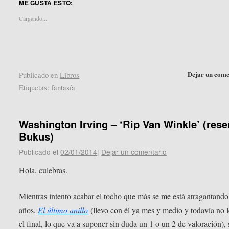
ME GUSTA ESTO:
Twitter
Pocket
(Se
(Se
abre
abre
Cargando...
en
en
una
una
ventana
ventana
nueva)
nueva)
Dejar un come
Publicado en
Libros
Etiquetas:
fantasía
Washington Irving – ‘Rip Van Winkle’ (res
Bukus)
Publicado el
02/01/2014
|
Dejar un comentario
Hola, culebras.
Mientras intento acabar el tocho que más se me está atragantando
años,
El último anillo
(llevo con él ya mes y medio y todavía no 
el final, lo que va a suponer sin duda un 1 o un 2 de valoración), 