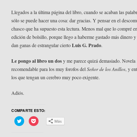
Llegados a la última página del libro, cuando se acaban las palabr
sólo se puede hacer una cosa: dar gracias. Y pensar en el descom
chasco que ha supuesto esta lectura. Menos mal que lo compré e
edición de bolsillo, porque llego a haberme gastado más dinero 
Luis G. Prado
dan ganas de estrangular cierto
.
Le pongo al libro un dos
y me parece quizá demasiado. Novela 
recomendable para los muy forofos del
Señor de los Anillos
, y en
los que tengan un cerebro muy poco exigente.
Adiós.
COMPARTE ESTO:
Haz
Haz
Más
clic
clic
para
para
compartir
compartir
en
en