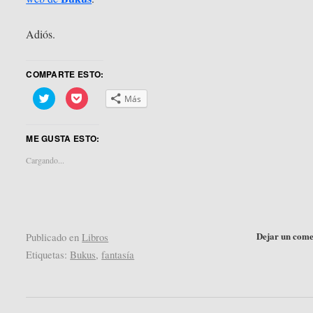
Adiós.
COMPARTE ESTO:
Haz
Haz
Más
clic
clic
para
para
compartir
compartir
en
en
ME GUSTA ESTO:
Twitter
Pocket
(Se
(Se
abre
abre
Cargando...
en
en
una
una
ventana
ventana
nueva)
nueva)
Dejar un come
Publicado en
Libros
Etiquetas:
Bukus
,
fantasía