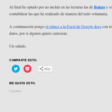
Bukus
Al final he optado por no incluir en las lecturas las de
y s
contabilizar las que he realizado de manera del todo voluntaria.
A continuación pongo
el enlace a la Excel de Google docs
con to
datos, por si alguien quiere curiosear.
Un saludo.
COMPARTE ESTO:
Haz
Haz
Más
clic
clic
para
para
compartir
compartir
en
en
ME GUSTA ESTO:
Twitter
Pocket
(Se
(Se
abre
abre
Cargando...
en
en
una
una
ventana
ventana
nueva)
nueva)