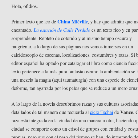
Hola, ofidios.
China Miéville
Primer texto que leo de
, y hay que admitir que m
encantado.
La estación de Calle Perdido
es un texto rico y en par
sorprendente. Repleto de colorido y al mismo tiempo oscuro y
mugriento, a lo largo de sus páginas nos vemos inmersos en un
caleidoscopio de escenas, localizaciones, costumbres y razas. Si b
editor español ha optado por catalogar el libro como ciencia ficci
texto pertenece a la más pura fantasía oscura: la ambientación se 
una mezcla la magia (aquí taumaturgia) con una especie de cienc
deforme, tan agarrada por los pelos que se reduce a un mero orn
A lo largo de la novela descubrimos razas y sus culturas asociada
Vance
detallados de tal manera que recuerda al
ciclo Tschai
de
. 
raza está integrada en la ciudad de una manera u otra, haciendo q
ciudad se comporte como un crisol de grupos con entidad y cost
propias, pero que con el paso del tiempo se han ido integrando d