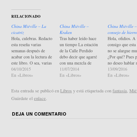
RELACIONADO
China Miéville – La
China Miéville –
China Miéville –
cicatriz
Kraken
consejo de hierr
Hola, culebras. Redacto
Tras haber leído hace
Hola, ofidios. A 
esta reseña varias
un tiempo La estación
consigo que esta
semanas después de
de la Calle Perdido
no se alargue m
acabar con la lectura de
debo decir que agarré
¿Por qué? Pues 
este libro. O sea, varias
con una mezcla de
no deseo hablar
semanas después de la
04/10/2015
sentimientos este
11/07/2014
del mejor libro 
13/09/2016
fecha que tiene esta
En «Libros»
Kraken. Me explico: el
En «Libros»
leído en mucho 
En «Libros»
entrada. He estado al
otro libro me pareció de
sino invitaros a
mismo tiempo apático,
lo más interesante y
descubrirlo. El 
Esta entrada se publicó en
Libros
y está etiquetada con
fantasía
,
Mié
cabreado y ocupado
fresco, invitando a
de hierro destac
Guárdate el
enlace
.
como para ponerme a
profundizar mucho más
entre las cuatro 
ella. Así que esta reseña
en ese mundo de Nueva
que hasta el mo
que pongo ahora va…
Crobuzón, pero lo
he leído…
DEJA UN COMENTARIO
leído…