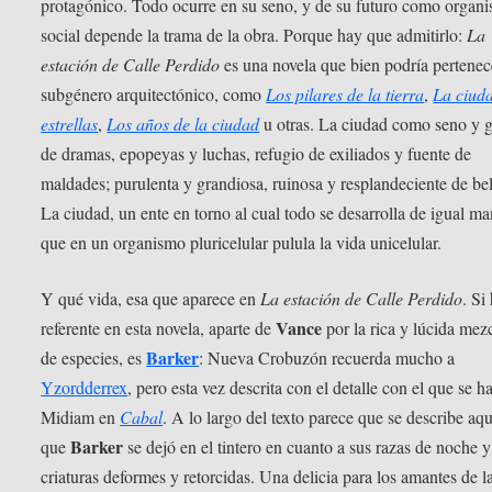
protagónico. Todo ocurre en su seno, y de su futuro como organ
social depende la trama de la obra. Porque hay que admitirlo:
La
estación de Calle Perdido
es una novela que bien podría pertenec
subgénero arquitectónico, como
Los pilares de la tierra
,
La ciuda
estrellas
,
Los años de la ciudad
u otras. La ciudad como seno y 
de dramas, epopeyas y luchas, refugio de exiliados y fuente de
maldades; purulenta y grandiosa, ruinosa y resplandeciente de bel
La ciudad, un ente en torno al cual todo se desarrolla de igual m
que en un organismo pluricelular pulula la vida unicelular.
Y qué vida, esa que aparece en
La estación de Calle Perdido
. Si
Vance
referente en esta novela, aparte de
por la rica y lúcida mez
Barker
de especies, es
: Nueva Crobuzón recuerda mucho a
Yzordderrex
, pero esta vez descrita con el detalle con el que se h
Midiam en
Cabal
. A lo largo del texto parece que se describe aqu
Barker
que
se dejó en el tintero en cuanto a sus razas de noche 
criaturas deformes y retorcidas. Una delicia para los amantes de l