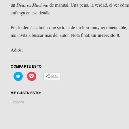
un
Deus ex Machina
de manual. Una pena, la verdad, el ver cóm
enfanga en ese detalle.
Por lo demás admitir que se trata de un libro muy recomendable,
un merecido 8
me invita a buscar más del autor. Nota final:
.
Adiós.
COMPARTE ESTO:
Haz
Haz
Más
clic
clic
para
para
compartir
compartir
en
en
ME GUSTA ESTO:
Twitter
Pocket
(Se
(Se
abre
abre
Cargando...
en
en
una
una
ventana
ventana
nueva)
nueva)