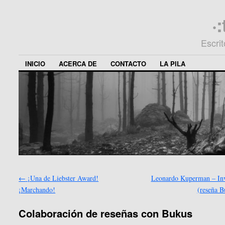
·
Escri
INICIO
ACERCA DE
CONTACTO
LA PILA
←
¡Una de Liebster Award!
Leonardo Kuperman – In
¡Marchando!
(reseña 
Colaboración de reseñas con Bukus