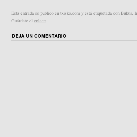
Esta entrada se publicó en
txisko.com
y está etiquetada con
Bukus
,
I
Guárdate el
enlace
.
DEJA UN COMENTARIO