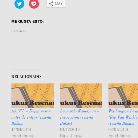
Haz
Haz
Más
clic
clic
para
para
compartir
compartir
en
en
ME GUSTA ESTO:
Twitter
Pocket
(Se
(Se
abre
abre
Cargando...
en
en
una
una
ventana
ventana
nueva)
nueva)
RELACIONADO
AA.VV. – Dejen morir
Leonardo Kuperman –
Washington Irvi
antes de entrar (reseña
Invocación (reseña
‘Rip Van Winkle
Bukus)
Bukus)
(reseña Bukus)
14/04/2014
04/12/2013
02/01/2014
En «Libros»
En «Libros»
En «Libros»