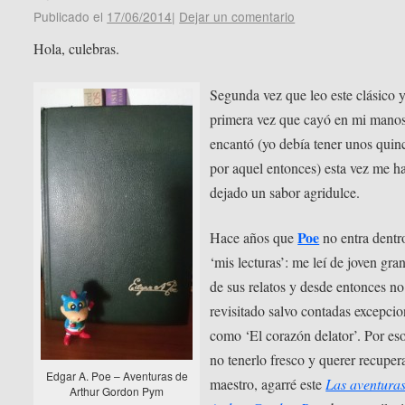
Publicado el
17/06/2014
|
Dejar un comentario
Hola, culebras.
Segunda vez que leo este clásico y 
primera vez que cayó en mi mano
encantó (yo debía tener unos quin
por aquel entonces) esta vez me h
dejado un sabor agridulce.
Poe
Hace años que
no entra dentr
‘mis lecturas’: me leí de joven gra
de sus relatos y desde entonces no
revisitado salvo contadas excepcio
como ‘El corazón delator’. Por eso
no tenerlo fresco y querer recupera
Edgar A. Poe – Aventuras de
maestro, agarré este
Las aventuras
Arthur Gordon Pym