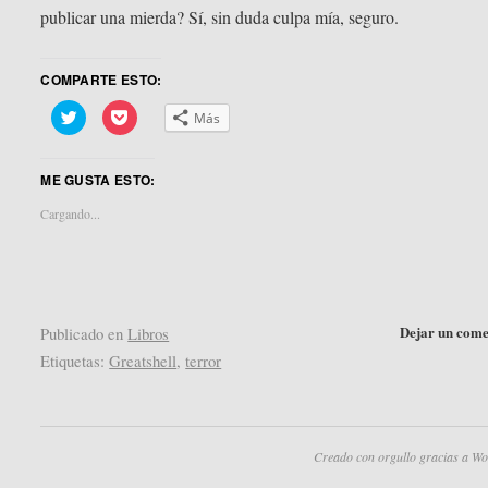
publicar una mierda? Sí, sin duda culpa mía, seguro.
COMPARTE ESTO:
Haz
Haz
Más
clic
clic
para
para
compartir
compartir
en
en
ME GUSTA ESTO:
Twitter
Pocket
(Se
(Se
abre
abre
Cargando...
en
en
una
una
ventana
ventana
nueva)
nueva)
Dejar un come
Publicado en
Libros
Etiquetas:
Greatshell
,
terror
Creado con orgullo gracias a Wo