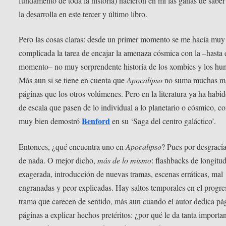
fundamento de toda la historia) nacieron en mí las ganas de sabe
la desarrolla en este tercer y último libro.
Pero las cosas claras: desde un primer momento se me hacía muy
complicada la tarea de encajar la amenaza cósmica con la –hasta 
momento– no muy sorprendente historia de los xombies y los hu
Más aun si se tiene en cuenta que
Apocalipso
no suma muchas m
páginas que los otros volúmenes. Pero en la literatura ya ha habid
de escala que pasen de lo individual a lo planetario o cósmico, 
Benford
muy bien demostró
en su ‘Saga del centro galáctico’.
Entonces, ¿qué encuentra uno en
Apocalipso
? Pues por desgraci
de nada. O mejor dicho,
más de lo mismo
: flashbacks de longitu
exagerada, introducción de nuevas tramas, escenas erráticas, mal
engranadas y peor explicadas. Hay saltos temporales en el progre
trama que carecen de sentido, más aun cuando el autor dedica pá
páginas a explicar hechos pretéritos: ¿por qué le da tanta importa