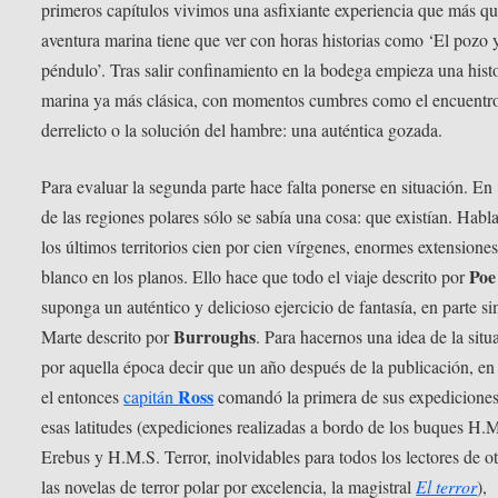
primeros capítulos vivimos una asfixiante experiencia que más q
aventura marina tiene que ver con horas historias como ‘El pozo y
péndulo’. Tras salir confinamiento en la bodega empieza una hist
marina ya más clásica, con momentos cumbres como el encuentro
derrelicto o la solución del hambre: una auténtica gozada.
Para evaluar la segunda parte hace falta ponerse en situación. En
de las regiones polares sólo se sabía una cosa: que existían. Hab
los últimos territorios cien por cien vírgenes, enormes extensione
Poe
blanco en los planos. Ello hace que todo el viaje descrito por
suponga un auténtico y delicioso ejercicio de fantasía, en parte sim
Burroughs
Marte descrito por
. Para hacernos una idea de la situ
por aquella época decir que un año después de la publicación, en
Ross
el entonces
capitán
comandó la primera de sus expediciones
esas latitudes (expediciones realizadas a bordo de los buques H.
Erebus y H.M.S. Terror, inolvidables para todos los lectores de o
las novelas de terror polar por excelencia, la magistral
El terror
),