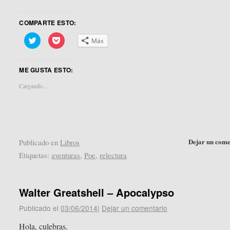
COMPARTE ESTO:
Haz
Haz
Más
clic
clic
para
para
compartir
compartir
en
en
ME GUSTA ESTO:
Twitter
Pocket
(Se
(Se
abre
abre
Cargando...
en
en
una
una
ventana
ventana
nueva)
nueva)
Dejar un come
Publicado en
Libros
Etiquetas:
aventuras
,
Poe
,
relectura
Walter Greatshell – Apocalypso
Publicado el
03/06/2014
|
Dejar un comentario
Hola, culebras.