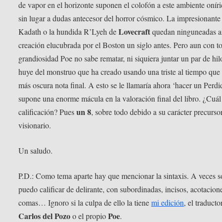
de vapor en el horizonte suponen el colofón a este ambiente oníri
sin lugar a dudas antecesor del horror cósmico. La impresionante
Lovecraft
Kadath o la hundida R’Lyeh de
quedan ninguneadas an
creación elucubrada por el Boston un siglo antes. Pero aun con t
grandiosidad Poe no sabe rematar, ni siquiera juntar un par de hil
huye del monstruo que ha creado usando una triste al tiempo que
más oscura nota final. A esto se le llamaría ahora ‘hacer un Perdi
supone una enorme mácula en la valoración final del libro. ¿Cuál
un 8
calificación? Pues
, sobre todo debido a su carácter precurso
visionario.
Un saludo.
P.D.: Como tema aparte hay que mencionar la sintaxis. A veces s
puedo calificar de delirante, con subordinadas, incisos, acotacion
comas… Ignoro si la culpa de ello la tiene
mi edición
, el traductor
Carlos del Pozo
Poe
o el propio
.