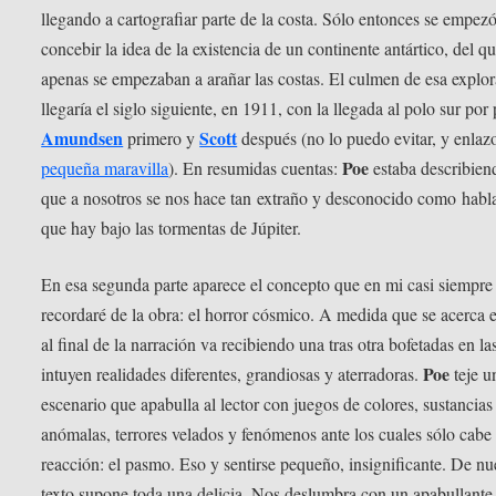
llegando a cartografiar parte de la costa. Sólo entonces se empezó
concebir la idea de la existencia de un continente antártico, del q
apenas se empezaban a arañar las costas. El culmen de esa explo
llegaría el siglo siguiente, en 1911, con la llegada al polo sur por 
Amundsen
Scott
primero y
después (no lo puedo evitar, y enla
Poe
pequeña maravilla
). En resumidas cuentas:
estaba describien
que a nosotros se nos hace tan extraño y desconocido como habla
que hay bajo las tormentas de Júpiter.
En esa segunda parte aparece el concepto que en mi casi siempre
recordaré de la obra: el horror cósmico. A medida que se acerca e
al final de la narración va recibiendo una tras otra bofetadas en la
Poe
intuyen realidades diferentes, grandiosas y aterradoras.
teje u
escenario que apabulla al lector con juegos de colores, sustancias
anómalas, terrores velados y fenómenos ante los cuales sólo cabe
reacción: el pasmo. Eso y sentirse pequeño, insignificante. De nu
texto supone toda una delicia. Nos deslumbra con un apabullante 