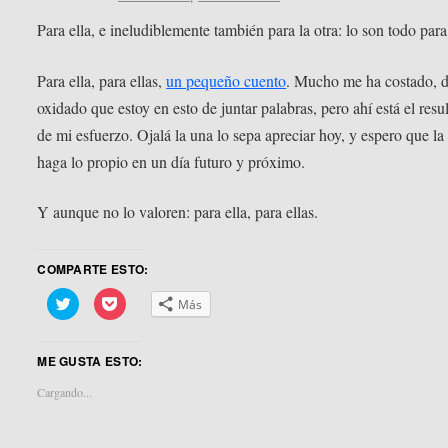
Para ella, e ineludiblemente también para la otra: lo son todo para
Para ella, para ellas,
un pequeño cuento
. Mucho me ha costado, d
oxidado que estoy en esto de juntar palabras, pero ahí está el resu
de mi esfuerzo. Ojalá la una lo sepa apreciar hoy, y espero que la 
haga lo propio en un día futuro y próximo.
Y aunque no lo valoren: para ella, para ellas.
COMPARTE ESTO:
Haz
Haz
Más
clic
clic
para
para
compartir
compartir
en
en
ME GUSTA ESTO:
Twitter
Pocket
(Se
(Se
abre
abre
Cargando...
en
en
una
una
ventana
ventana
nueva)
nueva)