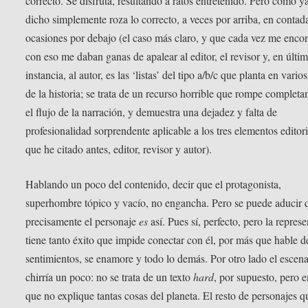
correcto. Se disfruta, resultando a ratos entretenido. Pero como y
dicho simplemente roza lo correcto, a veces por arriba, en contad
ocasiones por debajo (el caso más claro, y que cada vez me enco
con eso me daban ganas de apalear al editor, el revisor y, en últi
instancia, al autor, es las ‘listas’ del tipo a/b/c que planta en vario
de la historia; se trata de un recurso horrible que rompe complet
el flujo de la narración, y demuestra una dejadez y falta de
profesionalidad sorprendente aplicable a los tres elementos editori
que he citado antes, editor, revisor y autor).
Hablando un poco del contenido, decir que el protagonista,
superhombre tópico y vacío, no engancha. Pero se puede aducir 
precisamente el personaje
es
así. Pues sí, perfecto, pero la repres
tiene tanto éxito que impide conectar con él, por más que hable d
sentimientos, se enamore y todo lo demás. Por otro lado el escena
chirría un poco: no se trata de un texto
hard
, por supuesto, pero 
que no explique tantas cosas del planeta. El resto de personajes q