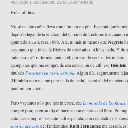
Publicado el
23/08/2009
|
Dejar un comentario
Hola, ofidios.
No sé cuantos años lleva este libro en mi pila. Esperad que lo mi
depósito legal de la edición, del Círculo de Lectores (de cuando 
Negrete
apuntado a
eso
), reza 1998. Ale, ni más ni menos que
ha
esperando que lo lea la friolera de once años. Ahí es nada. Y dur
todos esos años dormía junto a él, por eso de ser los dos únicos
Heinlein
ejemplares que me compré de esa colección de cifi, ese
titulado
Forastero en tierra extraña
. Algún día, seguramente leja
Heinlein
(
no me atrae pero nada de nada), caerá el del marciano
pero no por ahora.
Pero vayamos a lo que nos interesa, ese
La mirada de las furias
.
compré porque en su día oí buenos comentarios del libro. Por aq
entonces compré ‘bastante’ cifi española, con resultados dispares
Rudi Fernández
sonrisa del gato
del fandomítico
me agradó, la 