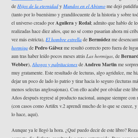
de
Hijos de la eternidad
y
Mundos en el Abismo
me dejó patidif
(tanto por lo buenísimo y grandilocuente de la historia y sobre to
Aguilera
Redal
el universo creado por
y
; admito que hablo de le
realizadas hace diez años, que no sé como pasarían ahora mi crib
Bermúdez
vez más estricta),
El hombre estrella
de
me desencan
Pedro Gálvez
hormiga
de
me resultó correcto pero fuera de luga
Bernar
aun tras haber leído pocos meses atrás
Las hormigas
, de
Webber
Andreu Martin
),
Ahogos y palpitaciones
de
me sorpre
muy gratamente. Este resultado de lecturas, algo agridulce, me hi
dejar un poco de lado lo patrio y tirar hacia lo seguro (lecturas m
menos selectas anglosajonas). Con ello acabé por olvidar este libr
Años después regresé al producto nacional, aunque siempre con 
(con casos como Artifex v.2 aprendí mucho de lo que se cuece, 
lo hace, aquí).
Aunque ya le llegó la hora. ¿Qué puedo decir de este libro? Roza