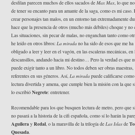
desfilan parecen muchos de ellos sacados de
Max Max
, lo que no
de tener su encanto para un amante de la saga, como es mi caso. P
crear personajes tan malos, en un entorno tan extremadamente du
hace que la presencia de otros (mucho más débiles) choque y no 
Las situaciones, sin pecar de malas, no enganchan tanto como ot
he leído en otros libros:
La mirada
no ha sido de esos que me ha
obligado a leer y leer en el vagón, en las escaleras mecánicas, en 
descansillos, andando hacia mi destino… Pero la verdad es que n
puede exigir tanto a un libro. No todos deben ser obras maestras,
referentes en sus géneros. Así,
La mirada
puede calificarse como
lectura divertida y amena, que cumple bien la misión con la que 
Negrete
lo escribió
: entretener.
Recomendable para los que busquen lectura de metro, pero que s
no pasará a la historia de la cifi española, como sí lo harán la par
Aguilera
Redal
To
y
, o la maravilla de la trilogía de
Las Islas
de
Quesada
.