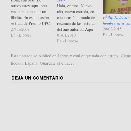
nuevo estoy aquí, otra
Hola, ofidios. Nuevo
vez para comentar un
año, nueva entrada, en
Philip K. Dick –
librito. En esta ocasión
esta ocasión a modo de
hombre en el cast
se trata de Premio UPC
resumen de las lecturas
20/02/2015
2001. Empecemos con
27/11/2008
del año anterior. Aquí
En «Libros»
la minirreseña de cinco
En «Libros»
desgloso mis pobres
01/01/2010
palabras: Buenos
lecturas (pobres por ser
En «Libros»
relatos, pero mala
sólo 23 libros: ni
selección. Y ahora,
siquiera uno por
Esta entrada se publicó en
Libros
y está etiquetada con
artifex
,
Cienc
dejando esa frase en
semana, cosas que pasan
ficción
,
España
. Guárdate el
enlace
.
apariencia inconsistente,
por sólo leer en los
al tema. Uno abre el
traslados al trabajo). A
libro y empieza a…
continuación, el
DEJA UN COMENTARIO
resumen:…