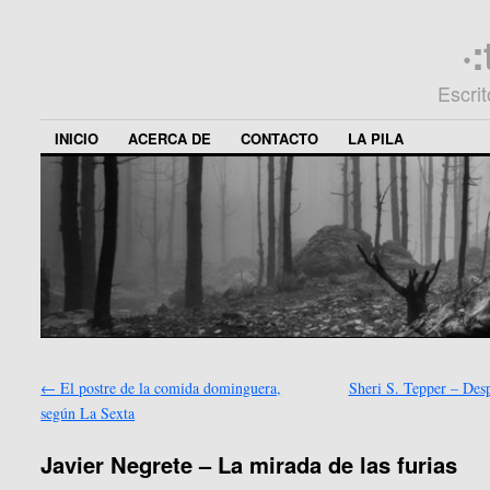
·
Escri
INICIO
ACERCA DE
CONTACTO
LA PILA
←
El postre de la comida dominguera,
Sheri S. Tepper – Des
según La Sexta
Javier Negrete – La mirada de las furias