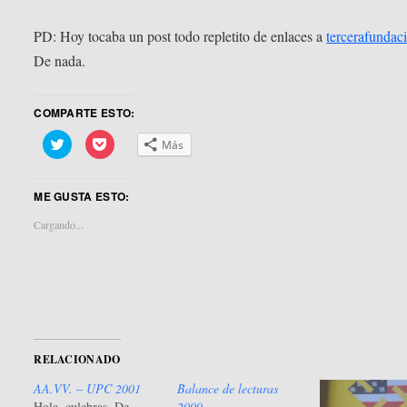
PD: Hoy tocaba un post todo repletito de enlaces a
tercerafundac
De nada.
COMPARTE ESTO:
Haz
Haz
Más
clic
clic
para
para
compartir
compartir
en
en
ME GUSTA ESTO:
Twitter
Pocket
(Se
(Se
abre
abre
Cargando...
en
en
una
una
ventana
ventana
nueva)
nueva)
RELACIONADO
AA.VV. – UPC 2001
Balance de lecturas
Hola, culebras. De
2009