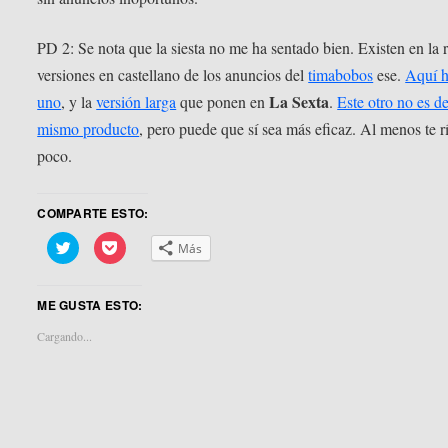
PD 2: Se nota que la siesta no me ha sentado bien. Existen en la 
versiones en castellano de los anuncios del
timabobos
ese.
Aquí 
La Sexta
uno
, y la
versión larga
que ponen en
.
Este otro no es de
mismo producto
, pero puede que sí sea más eficaz. Al menos te r
poco.
COMPARTE ESTO:
Haz
Haz
Más
clic
clic
para
para
compartir
compartir
en
en
ME GUSTA ESTO:
Twitter
Pocket
(Se
(Se
abre
abre
Cargando...
en
en
una
una
ventana
ventana
nueva)
nueva)