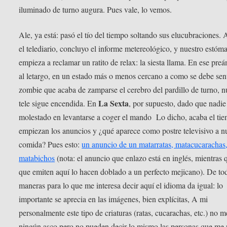
iluminado de turno augura. Pues vale, lo vemos.
Ale, ya está: pasó el tío del tiempo soltando sus elucubraciones.
el telediario, concluyo el informe metereológico, y nuestro estóm
empieza a reclamar un ratito de relax: la siesta llama. En ese pre
al letargo, en un estado más o menos cercano a como se debe sen
zombie que acaba de zamparse el cerebro del pardillo de turno, n
La Sexta
tele sigue encendida. En
, por supuesto, dado que nadie
molestado en levantarse a coger el mando Lo dicho, acaba el ti
empiezan los anuncios y ¿qué aparece como postre televisivo a n
comida? Pues esto:
un anuncio de un matarratas, matacucarachas
matabichos
(nota: el anuncio que enlazo está en inglés, mientras 
que emiten aquí lo hacen doblado a un perfecto mejicano). De to
maneras para lo que me interesa decir aquí el idioma da igual: lo
importante se aprecia en las imágenes, bien explícitas, A mi
personalmente este tipo de criaturas (ratas, cucarachas, etc.) no 
ningún asco,pero no pueden decir lo mismo las personas que me 