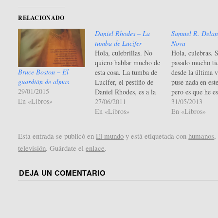
RELACIONADO
Daniel Rhodes – La
Samuel R. Delan
tumba de Lucifer
Nova
Hola, culebrillas. No
Hola, culebras. S
quiero hablar mucho de
pasado mucho t
Bruce Boston – El
esta cosa. La tumba de
desde la última 
guardián de almas
Lucifer, el pestiño de
puse nada en est
29/01/2015
Daniel Rhodes, es a la
pero es que he e
En «Libros»
literatura de terror lo
27/06/2011
aun sigo) de baja
31/05/2013
que los telefilmes post
En «Libros»
pachucho. Y ade
En «Libros»
telediario de Antena 3
por una vez en m
al cine de calidad (y
estando enfermo
Esta entrada se publicó en
El mundo
y está etiquetada con
humanos
,
quiero pensar que el
tenido muchas g
televisión
. Guárdate el
enlace
.
cine de calidad todavía
leer. Eso indica 
existe). De hecho ni…
que…
DEJA UN COMENTARIO