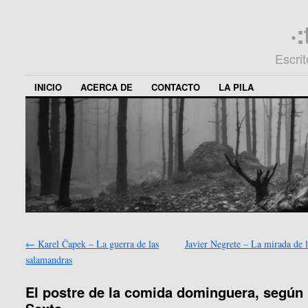
·
Escri
INICIO
ACERCA DE
CONTACTO
LA PILA
←
Karel Čapek – La guerra de las
Javier Negrete – La mirada de l
salamandras
El postre de la comida dominguera, según