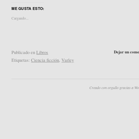
compartir
compartir
en
en
ME GUSTA ESTO:
Twitter
Pocket
(Se
(Se
abre
abre
Cargando...
en
en
una
una
ventana
ventana
nueva)
nueva)
Dejar un come
Publicado en
Libros
Etiquetas:
Ciencia ficción
,
Varley
Creado con orgullo gracias a Wo