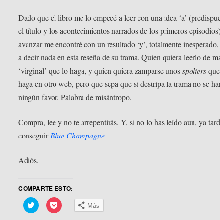
Dado que el libro me lo empecé a leer con una idea ‘a’ (predispu
el título y los acontecimientos narrados de los primeros episodios)
avanzar me encontré con un resultado ‘y’, totalmente inesperado,
a decir nada en esta reseña de su trama. Quien quiera leerlo de m
‘virginal’ que lo haga, y quien quiera zamparse unos
spoliers
que
haga en otro web, pero que sepa que si destripa la trama no se ha
ningún favor. Palabra de misántropo.
Compra, lee y no te arrepentirás. Y, si no lo has leído aun, ya tar
conseguir
Blue Champagne
.
Adiós.
COMPARTE ESTO:
Haz
Haz
Más
clic
clic
para
para