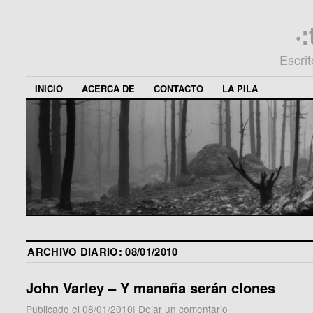
·
Escri
INICIO
ACERCA DE
CONTACTO
LA PILA
ARCHIVO DIARIO:
08/01/2010
John Varley – Y manaña serán clones
Publicado el
08/01/2010
|
Dejar un comentario