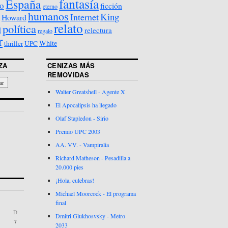
fantasía
España
o
ficción
eterno
humanos
King
Internet
Howard
relato
política
d
relectura
regalo
r
White
thriller
UPC
ZA
CENIZAS MÁS
REMOVIDAS
Walter Greatshell - Agente X
El Apocalipsis ha llegado
Olaf Stapledon - Sirio
Premio UPC 2003
AA. VV. - Vampiralia
Richard Matheson - Pesadilla a
20.000 pies
¡Hola, culebras!
Michael Moorcock - El programa
final
D
Dmitri Glukhosvsky - Metro
7
2033