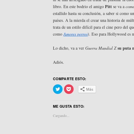
Pitt
libro. En este bodrio el amigo
se va a
come
estallido hasta su conclusión, a saber si como 
países. A la mierda el crear una historia de múlt
trata de un estilo difícil para el cine pero del 
como
Amores perros
). Eso para Hollywood es 
su puta 
Lo dicho, va a ver
Guerra Mundial Z
Adiós.
COMPARTE ESTO:
Haz
Haz
Más
clic
clic
para
para
compartir
compartir
en
en
ME GUSTA ESTO:
Twitter
Pocket
(Se
(Se
abre
abre
Cargando...
en
en
una
una
ventana
ventana
nueva)
nueva)