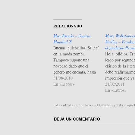
RELACIONADO
Max Brooks – Guerra
Mary Wollstonecr
Mundial Z
Shelley – Franken
Buenas, culebrillas. Sí, caí
el moderno Prom
en la moda zombi.
Hola, ofidios. Tr
Tampoco supone una
leído por segunda
novedad dado que el
clásico de la liter
género me encanta, hasta
debo reafirmarme
el punto de verme las tres
31/08/2010
impresión que ya
películas de la saga
En «Libros»
hace años: nos
21/02/2011
Resident Evil :P Si bien el
encontramos ante
En «Libros»
primer libro de Max, el
que debería ser ca
hijito de Mel Brooks, no
obligada lectura p
Esta entrada se publicó en
El mundo
y está etiqu
me atrae lo más mínimo,
tratamiento que h
…
bien y el mal y s
DEJA UN COMENTARIO
con…