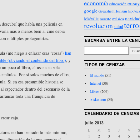
economía
ensay
educación
google
Greatshell
Heinlein
hipoteca
navida
Miéville
muerte
música
terro
revolucion
 descubrí que había una película en
salud
evarla más o menos bien al cine debía
 con múltiples protagonistas.
ESCARBA ENTRE LA CENI
ícula (me niego a enlazar esas ‘cosas’)
han
ble (obviando el contenido del libro)
, y
TIPOS DE CENIZAS
 un poco al libro, al usar una sola
 capítulos. Por sí solos muchos de ellos,
El mundo
(51)
ula. Si en esa presumible historia se
Internet
(30)
 al espectador dentro del escenario de la
Libros
(209)
 arrancar toda una franquicia de
txisko.com
(25)
CALENDARIO DE CENIZAS
 crear caja.
julio 2013
L
M
X
J
V
S
uctores no han pensado lo más mínimo,
1
2
3
4
5
6
orme dimensión de lo que muestra el