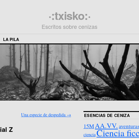
·:txisko:·
Escritos sobre cenizas
LA PILA
Una especie de despedida
→
ESENCIAS DE CENIZA
AA.VV.
15M
aventura
ial Z
Ciencia fic
ciencia