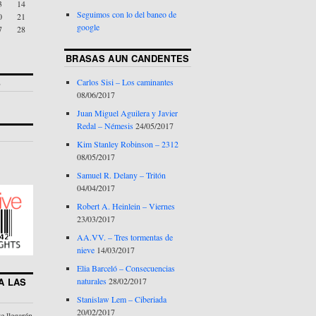
3
14
Seguimos con lo del baneo de
0
21
google
7
28
BRASAS AUN CANDENTES
S
Carlos Sisi – Los caminantes
08/06/2017
Juan Miguel Aguilera y Javier
Redal – Némesis
24/05/2017
Kim Stanley Robinson – 2312
08/05/2017
Samuel R. Delany – Tritón
04/04/2017
Robert A. Heinlein – Viernes
23/03/2017
AA.VV. – Tres tormentas de
nieve
14/03/2017
Elia Barceló – Consecuencias
naturales
28/02/2017
A LAS
Stanislaw Lem – Ciberiada
20/02/2017
te llegarán