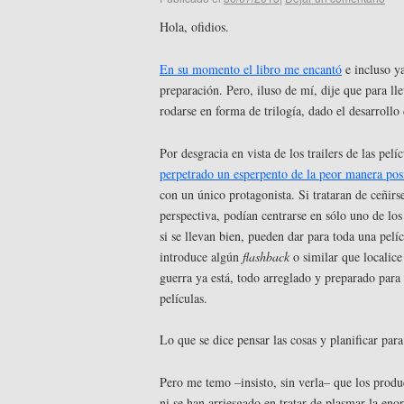
Hola, ofidios.
En su momento el libro me encantó
e incluso ya
preparación. Pero, iluso de mí, dije que para ll
rodarse en forma de trilogía, dado el desarrollo
Por desgracia en vista de los trailers de las pel
perpetrado un esperpento de la peor manera posi
con un único protagonista. Si trataran de ceñirse
perspectiva, podían centrarse en sólo uno de los
si se llevan bien, pueden dar para toda una pelíc
introduce algún
flashback
o similar que localice
guerra ya está, todo arreglado y preparado para
películas.
Lo que se dice pensar las cosas y planificar para
Pero me temo –insisto, sin verla– que los prod
ni se han arriesgado en tratar de plasmar la en