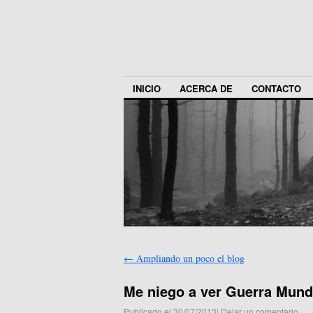
INICIO
ACERCA DE
CONTACTO
←
Ampliando un poco el blog
Me niego a ver Guerra Mund
Publicado el
30/07/2013
|
Dejar un comentario