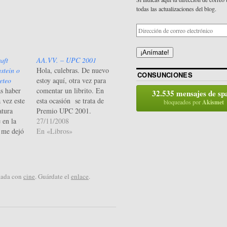
todas las actualizaciones del blog.
¡Anímate!
aft
AA.VV. – UPC 2001
stein o
Hola, culebras. De nuevo
CONSUNCIONES
eteo
estoy aquí, otra vez para
as haber
comentar un librito. En
32.535 mensajes de s
 vez este
esta ocasión se trata de
bloqueados por
Akismet
atura
Premio UPC 2001.
 en la
Empecemos con la
27/11/2008
 me dejó
minirreseña de cinco
En «Libros»
palabras: Buenos relatos,
 un libro
pero mala selección. Y
si de
ahora, dejando esa frase
or el
en apariencia
etada con
cine
. Guárdate el
enlace
.
ace del
inconsistente, al tema.
u relación
Uno abre el libro y
empieza a…