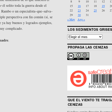
8
9
10
11
12
1
r
él solito toda la guerra desde el
15
16
17
18
19
2
22
23
24
25
26
2
un Rambo o un especialista–que–salva–
29
30
31
iple perspectiva con fin común (sí, se
« May
Ago »
que ya hay buenos y logrados ejemplos,
muy complicado.
LOS SEDIMENTOS GRISE
madre
.
PROPAGA LAS CENIZAS
QUE EL VIENTO TE TRAIG
CENIZAS
Si indicas aquí tu dirección de correo 