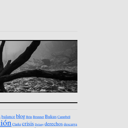
blog
s
Bukus
balance
Brin
Brunner
Campbell
ción
crisis
derechos
descarga
Clarke
Delany