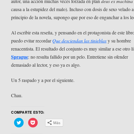
autor, una acción muchas veces forzada en plan
deus ex machina
causa a la estupidez del malo). Incluso con dosis de sexo velado a
principio de la novela, supongo que por eso de enganchar a los le
Al escribir esta reseña, y pensando en el protagonista de este libr
puedo evitar recordar
Que desciendan las tinieblas
y su hombre
renacentista. El resultado del conjunto es muy similar a ese otro l
Sprague
: no resulta fallido por un pelo. Entretiene sin ofender
demasiado al lector, y eso ya es algo.
Un 5 raspado y a por el siguiente.
Chau.
COMPARTE ESTO:
Haz
Haz
Más
clic
clic
para
para
compartir
compartir