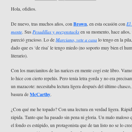
Hola, ofidios.
Brown
De nuevo, tras muchos años, con
, en esta ocasión con
El 
mente
. Sus
Pesadillas y geezenstacks
en su momento, hace años,
pareció gracioso. Lo de
Marciano, vete a casa
lo tengo en la pila
dado que es ‘de risa’ le tengo miedo (no soporto muy bien el hu
literario).
Con los marcianitos de las narices en mente cogí este libro. Vam
lo hice con cierto repelús. Pero tenía letra gorda y no era precisa
un mazacote: necesitaba lectura ligera después del último chasco,
McCarthy
basura de
.
¿Con qué me he topado? Con una lectura en verdad ligera. Rápi
rápida. Tanto que ha pasado sin pena ni gloria. Un malo maloso 
el fondo es estúpido, un protagonista que de tan listo no se lo cree