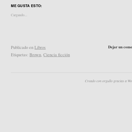
en
en
ME GUSTA ESTO:
Twitter
Pocket
(Se
(Se
abre
abre
Cargando...
en
en
una
una
ventana
ventana
nueva)
nueva)
Dejar un come
Publicado en
Libros
Etiquetas:
Brown
,
Ciencia ficción
Creado con orgullo gracias a Wo