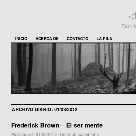
·
Escri
INICIO
ACERCA DE
CONTACTO
LA PILA
ARCHIVO DIARIO:
01/03/2012
Frederick Brown – El ser mente
Publicado el
01/03/2012
|
Dejar un comentario