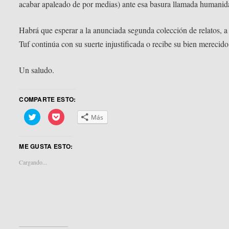
acabar apaleado de por medias) ante esa basura llamada humanid
Habrá que esperar a la anunciada segunda colección de relatos, a 
Tuf continúa con su suerte injustificada o recibe su bien merecido 
Un saludo.
COMPARTE ESTO:
Haz
Haz
Más
clic
clic
para
para
compartir
compartir
en
en
ME GUSTA ESTO:
Twitter
Pocket
(Se
(Se
abre
abre
Cargando...
en
en
una
una
ventana
ventana
nueva)
nueva)