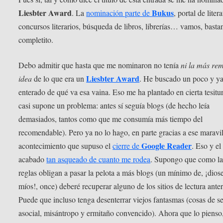
Liesbter Award
Bukus
. La
nominación parte de
, portal de litera
concursos literarios, búsqueda de libros, librerías… vamos, basta
completito.
Debo admitir que hasta que me nominaron no tenía
ni la más re
Liesbter Award
idea
de lo que era un
. He buscado un poco y y
enterado de qué va esa vaina. Eso me ha plantado en cierta tesitu
casi supone un problema: antes sí seguía blogs (de hecho leía
demasiados, tantos como que me consumía más tiempo del
recomendable). Pero ya no lo hago, en parte gracias a ese maravi
Google Reader
acontecimiento que supuso el
cierre de
. Eso y el
acabado
tan asqueado de cuanto me rodea
. Supongo que como la
reglas obligan a pasar la pelota a más blogs (un mínimo de, ¡dios
míos!, once) deberé recuperar alguno de los sitios de lectura anter
Puede que incluso tenga desenterrar viejos fantasmas (cosas de s
asocial, misántropo y ermitaño convencido). Ahora que lo pienso