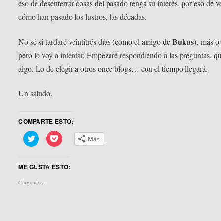
eso de desenterrar cosas del pasado tenga su interés, por eso de v
cómo han pasado los lustros, las décadas.
Bukus
No sé si tardaré veintitrés días (como el amigo de
), más o
pero lo voy a intentar. Empezaré respondiendo a las preguntas, qu
algo. Lo de elegir a otros once blogs… con el tiempo llegará.
Un saludo.
COMPARTE ESTO:
Haz
Haz
Más
clic
clic
para
para
compartir
compartir
en
en
ME GUSTA ESTO:
Twitter
Pocket
(Se
(Se
abre
abre
Cargando...
en
en
una
una
ventana
ventana
nueva)
nueva)