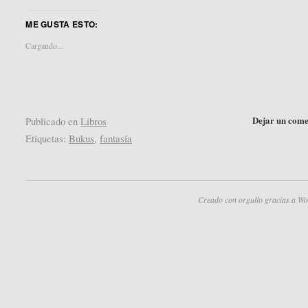
compartir
compartir
en
en
ME GUSTA ESTO:
Twitter
Pocket
(Se
(Se
abre
abre
Cargando...
en
en
una
una
ventana
ventana
nueva)
nueva)
Dejar un come
Publicado en
Libros
Etiquetas:
Bukus
,
fantasía
Creado con orgullo gracias a Wo