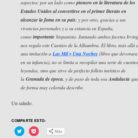
aspectos: por un lado como
pionero en la literatura de los
Estados Unidos al convertirse en el primer literato en
alcanzar la fama en su país
; y por otro, gracias a sus
vivencias personales y a su estancia en España,
como
importante
hispanista. Juntando ambas facetas Irvin
nos regala este Cuentos de la Alhambra. El libro, más allá 
una imitación a
Las Mil y Una Noches
(libro que devorara
en su infancia), no se limita a
recopilar una serie de cuentos
leyendas
, sino que sirve de perfecto folleto turístico de
la
Granada de época
, y de paso de toda esa
Andalucía
qu
de forma muy colorida describe.
Un saludo.
COMPARTE ESTO:
Haz
Haz
Más
clic
clic
para
para