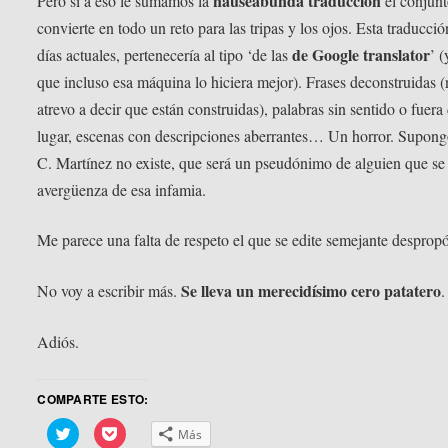
nauseabunda traducción
Pero si a eso le sumamos la
el conjunt
convierte en todo un reto para las tripas y los ojos. Esta traducció
de Google translator
días actuales, pertenecería al tipo ‘de las
’ 
que incluso esa máquina lo hiciera mejor). Frases deconstruidas 
atrevo a decir que están construidas), palabras sin sentido o fuera
lugar, escenas con descripciones aberrantes… Un horror. Supon
C. Martínez no existe, que será un pseudónimo de alguien que se
avergüenza de esa infamia.
Me parece una falta de respeto el que se edite semejante despropó
Se lleva un merecidísimo cero patatero
No voy a escribir más.
.
Adiós.
COMPARTE ESTO:
Haz
Haz
Más
clic
clic