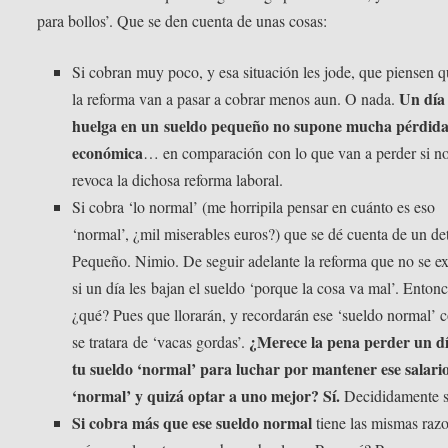
para bollos’. Que se den cuenta de unas cosas:
Si cobran muy poco, y esa situación les jode, que piensen 
Un día
la reforma van a pasar a cobrar menos aun. O nada.
huelga en un sueldo pequeño no supone mucha pérdid
económica
… en comparación con lo que van a perder si no
revoca la dichosa reforma laboral.
Si cobra ‘lo normal’ (me horripila pensar en cuánto es eso
‘normal’, ¿mil miserables euros?) que se dé cuenta de un det
Pequeño. Nimio. De seguir adelante la reforma que no se e
si un día les bajan el sueldo ‘porque la cosa va mal’. Enton
¿qué? Pues que llorarán, y recordarán ese ‘sueldo normal’ 
¿Merece la pena perder un d
se tratara de ‘vacas gordas’.
tu sueldo ‘normal’ para luchar por mantener ese salari
‘normal’ y quizá optar a uno mejor? Sí.
Decididamente s
Si cobra más que ese sueldo normal
tiene las mismas razo