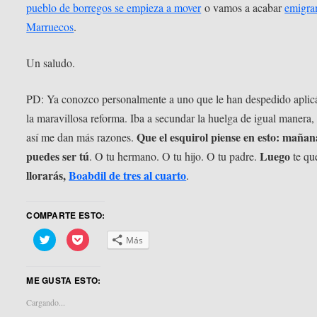
pueblo de borregos se empieza a mover
o vamos a acabar
emigra
Marruecos
.
Un saludo.
PD: Ya conozco personalmente a uno que le han despedido aplic
la maravillosa reforma. Iba a secundar la huelga de igual manera,
Que el esquirol piense en esto: mañan
así me dan más razones.
puedes ser tú
Luego
. O tu hermano. O tu hijo. O tu padre.
te qu
llorarás,
Boabdil de tres al cuarto
.
COMPARTE ESTO:
Haz
Haz
Más
clic
clic
para
para
compartir
compartir
en
en
ME GUSTA ESTO:
Twitter
Pocket
(Se
(Se
abre
abre
Cargando...
en
en
una
una