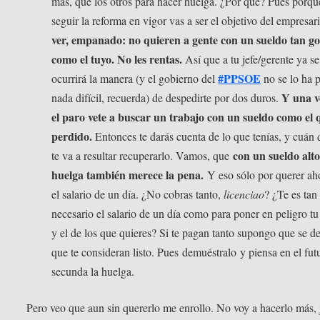
más, que los otros para hacer huelga. ¿Por qué? Pues porqu
seguir la reforma en vigor vas a ser el objetivo del empresar
ver, empanado: no quieren a gente con un sueldo tan g
como el tuyo. No les rentas.
Así que a tu jefe/gerente ya se
#PPSOE
ocurrirá la manera (y el gobierno del
no se lo ha 
Y una v
nada difícil, recuerda) de despedirte por dos duros.
el paro vete a buscar un trabajo con un sueldo como el 
perdido.
Entonces te darás cuenta de lo que tenías, y cuán d
con un sueldo alto
te va a resultar recuperarlo. Vamos, que
huelga también merece la pena.
Y eso sólo por querer ah
el salario de un día. ¿No cobras tanto,
licenciao
? ¿Te es tan
necesario el salario de un día como para poner en peligro tu
y el de los que quieres? Si te pagan tanto supongo que se d
que te consideran listo. Pues demuéstralo y piensa en el fut
secunda la huelga.
Pero veo que aun sin quererlo me enrollo. No voy a hacerlo más, 