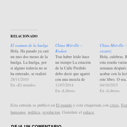
ventana
ventana
nueva)
nueva)
RELACIONADO
El examen de la huelga
China Miéville –
China Miéville 
Hola. Ha pasado ya casi
Kraken
cicatriz
un mes dos meses de la
Tras haber leído hace
Hola, culebras. 
huelga. La huelga, por
un tiempo La estación
esta reseña varia
si alguno todavía no se
de la Calle Perdido
semanas después
ha enterado, se realizó
debo decir que agarré
acabar con la lec
por la reforma que el
28/11/2010
con una mezcla de
este libro. O sea,
gobierno supuestamente
En «El mundo»
sentimientos este
11/07/2014
semanas después 
04/10/2015
socialista (pero que en
Kraken. Me explico: el
En «Libros»
fecha que tiene e
En «Libros»
realidad se está
otro libro me pareció de
entrada. He estad
portando como de
lo más interesante y
mismo tiempo ap
Esta entrada se publicó en
El mundo
y está etiquetada con
crisis
,
Es
derechas) ha aprobado
fresco, invitando a
cabreado y ocup
humanos
,
política
,
revolucion
. Guárdate el
enlace
.
por decreto ley. A lo
profundizar mucho más
como para pone
largo…
en ese mundo de Nueva
ella. Así que est
Crobuzón, pero lo
que pongo ahor
DEJA UN COMENTARIO