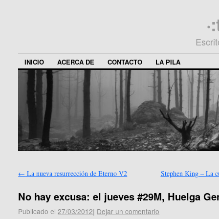
·
Escri
INICIO
ACERCA DE
CONTACTO
LA PILA
←
La nueva resurrección de Eterno V2
Stephen King – La 
No hay excusa: el jueves #29M, Huelga Ge
Publicado el
27/03/2012
|
Dejar un comentario