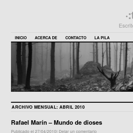
·
Escri
INICIO
ACERCA DE
CONTACTO
LA PILA
ARCHIVO MENSUAL:
ABRIL 2010
Rafael Marín – Mundo de dioses
Publicado el
27/04/2010
|
Dejar un comentario