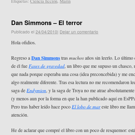
Etiquetas:
Ciencia ficción
,
Marín
Dan Simmons – El terror
Publicado el
24/04/2010
|
Dejar un comentario
Hola ofidios.
Dan Simmons
Regreso a
tras
muchos
años sin leerlo. Lo último 
de él fue
Fases de gravedad
, un libro que me supuso un chasco,
que nada porque esperaba una cosa (idea preconcebida) y me en
algo realmente diferente. Tras esa lectura no me recomendaron lee
saga de
Endymion
, y la saga de Troya no me atrae absolutament
(y menos aun por la forma en que la han publicado aquí en EsPP
Pero tras haber leído hace poco
El lobo de mar
este libro me llam
atención.
He de aclarar que compré el libro con un poco de resquemor: est