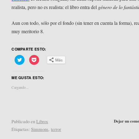
realista, pero no es realista: el libro entra del
género de lo fantásti
Aun con todo, sólo por el fondo (sin tener en cuenta la forma), re
muy meritorio 8.
COMPARTE ESTO:
Haz
Haz
Más
clic
clic
para
para
compartir
compartir
en
en
ME GUSTA ESTO:
Twitter
Pocket
(Se
(Se
abre
abre
Cargando...
en
en
una
una
ventana
ventana
nueva)
nueva)
Dejar un come
Publicado en
Libros
Etiquetas:
Simmons
,
terror