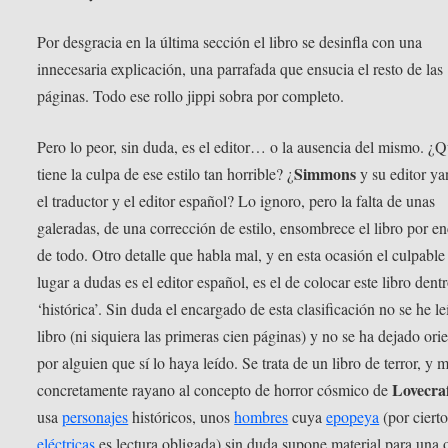
Por desgracia en la última sección el libro se desinfla con una
innecesaria explicación, una parrafada que ensucia el resto de las
páginas. Todo ese rollo jippi sobra por completo.
Pero lo peor, sin duda, es el editor… o la ausencia del mismo. ¿
Simmons
tiene la culpa de ese estilo tan horrible? ¿
y su editor ya
el traductor y el editor español? Lo ignoro, pero la falta de unas
galeradas, de una corrección de estilo, ensombrece el libro por e
de todo. Otro detalle que habla mal, y en esta ocasión el culpable
lugar a dudas es el editor español, es el de colocar este libro dent
‘histórica’. Sin duda el encargado de esta clasificación no se he le
libro (ni siquiera las primeras cien páginas) y no se ha dejado ori
por alguien que sí lo haya leído. Se trata de un libro de terror, y 
Lovecra
concretamente rayano al concepto de horror cósmico de
usa
personajes
históricos, unos
hombres
cuya
epopeya
(por ciert
eléctricas
es lectura obligada) sin duda supone material para una 