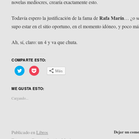
novelas mediocres, crearía exactamente esto.
Rafa Marín
Todavía espero la justificación de la fama de
… ¿o s
supo estar en el sitio oportuno, en el momento idóneo, y poco má
Ah, sí, claro: un 4 y va que chuta.
COMPARTE ESTO:
Haz
Haz
Más
clic
clic
para
para
compartir
compartir
en
en
ME GUSTA ESTO:
Twitter
Pocket
(Se
(Se
abre
abre
Cargando...
en
en
una
una
ventana
ventana
nueva)
nueva)
Dejar un come
Publicado en
Libros