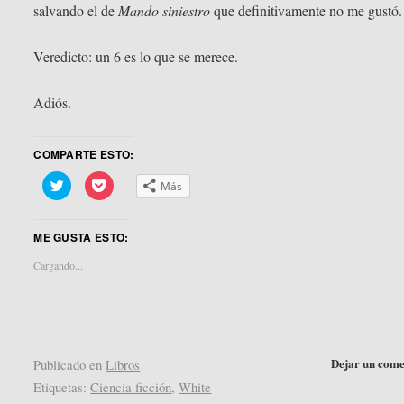
salvando el de
Mando siniestro
que definitivamente no me gustó.
Veredicto: un 6 es lo que se merece.
Adiós.
COMPARTE ESTO:
Haz
Haz
Más
clic
clic
para
para
compartir
compartir
en
en
ME GUSTA ESTO:
Twitter
Pocket
(Se
(Se
abre
abre
Cargando...
en
en
una
una
ventana
ventana
nueva)
nueva)
Dejar un come
Publicado en
Libros
Etiquetas:
Ciencia ficción
,
White