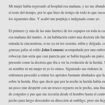
Mi mujer había regresado al hospital esa mañana, y no me aband
el resto del tiempo, por lo que hizo de testigo de todo lo que suce
los siguientes días. Y acabó tan perpleja e indignada como yo.
El primero (y una de las más fuertes) de los sopapos en toda la ca
esa mañana del martes. A mi habitación entró una doctora (de bi
entrada la cincuentena, si no ya en los sesenta, rubia y delgada, 
John Lennon
gruesas gafas al estilo
) acompañada por una enferm
robocop (tan seria que casi parecía que se había tragado un palo)
presentó como la doctora que iba a ver la evolución de la herida. S
su nombre ni mi mujer ni yo lo oímos. Siguiendo sus órdenes la
enfermera procedió a retirar los apósitos bastante abultados que h
sobre la herida. Hay que decir que por la noche la herida había 
un poco (me desperté con un reseco reguero en le pecho, una fina
de coágulos y pus que me recorría desde el hombro hasta el centr
pecho para luego descender en dirección al ombligo, pero sin lleg