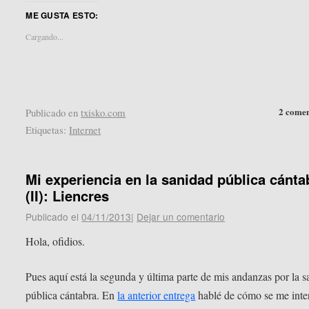
en
en
ME GUSTA ESTO:
Twitter
Pocket
(Se
(Se
abre
abre
Cargando...
en
en
una
una
ventana
ventana
nueva)
nueva)
2 comen
Publicado en
txisko.com
Etiquetas:
Internet
Mi experiencia en la sanidad pública cánta
(II): Liencres
Publicado el
04/11/2013
|
Dejar un comentario
Hola, ofidios.
Pues aquí está la segunda y última parte de mis andanzas por la 
pública cántabra. En
la anterior entrega
hablé de cómo se me inte