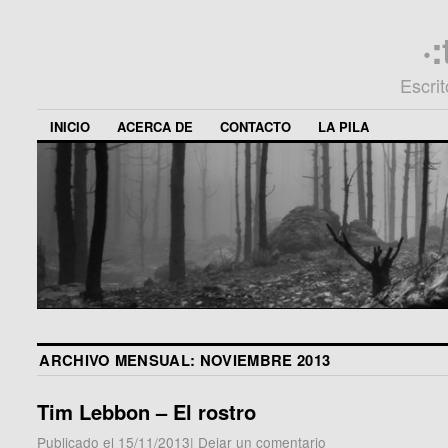
·
Escri
INICIO
ACERCA DE
CONTACTO
LA PILA
ARCHIVO MENSUAL:
NOVIEMBRE 2013
Tim Lebbon – El rostro
Publicado el
15/11/2013
|
Dejar un comentario