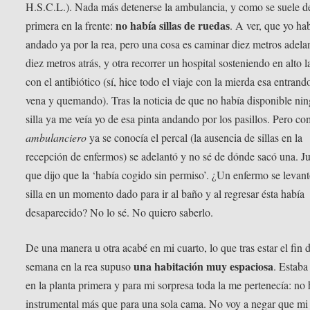
H.S.C.L.). Nada más detenerse la ambulancia, y como se suele dec
no había sillas de ruedas
primera en la frente:
. A ver, que yo ha
andado ya por la rea, pero una cosa es caminar diez metros adela
diez metros atrás, y otra recorrer un hospital sosteniendo en alto l
con el antibiótico (sí, hice todo el viaje con la mierda esa entrand
vena y quemando). Tras la noticia de que no había disponible ni
silla ya me veía yo de esa pinta andando por los pasillos. Pero co
ambulanciero
ya se conocía el percal (la ausencia de sillas en la
recepción de enfermos) se adelantó y no sé de dónde sacó una. Ju
que dijo que la ‘había cogido sin permiso’. ¿Un enfermo se levant
silla en un momento dado para ir al baño y al regresar ésta había
desaparecido? No lo sé. No quiero saberlo.
De una manera u otra acabé en mi cuarto, lo que tras estar el fin 
una habitación muy espaciosa
semana en la rea supuso
. Estaba
en la planta primera y para mi sorpresa toda la me pertenecía: no
instrumental más que para una sola cama. No voy a negar que mi