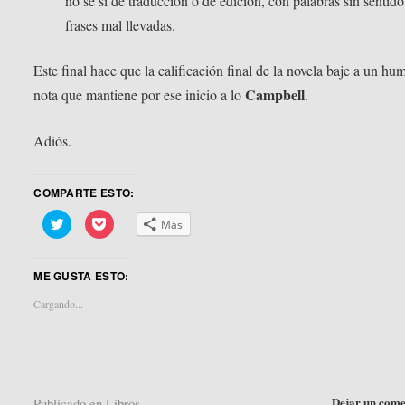
no sé si de traducción o de edición, con palabras sin sentido
frases mal llevadas.
Este final hace que la calificación final de la novela baje a un hum
Campbell
nota que mantiene por ese inicio a lo
.
Adiós.
COMPARTE ESTO:
Haz
Haz
Más
clic
clic
para
para
compartir
compartir
en
en
ME GUSTA ESTO:
Twitter
Pocket
(Se
(Se
abre
abre
Cargando...
en
en
una
una
ventana
ventana
nueva)
nueva)
Dejar un come
Publicado en
Libros