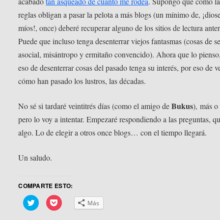
acabado
tan asqueado de cuanto me rodea
. Supongo que como la
reglas obligan a pasar la pelota a más blogs (un mínimo de, ¡dios
míos!, once) deberé recuperar alguno de los sitios de lectura anter
Puede que incluso tenga desenterrar viejos fantasmas (cosas de s
asocial, misántropo y ermitaño convencido). Ahora que lo pienso
eso de desenterrar cosas del pasado tenga su interés, por eso de v
cómo han pasado los lustros, las décadas.
Bukus
No sé si tardaré veintitrés días (como el amigo de
), más o
pero lo voy a intentar. Empezaré respondiendo a las preguntas, qu
algo. Lo de elegir a otros once blogs… con el tiempo llegará.
Un saludo.
COMPARTE ESTO:
Haz
Haz
Más
clic
clic
para
para
compartir
compartir