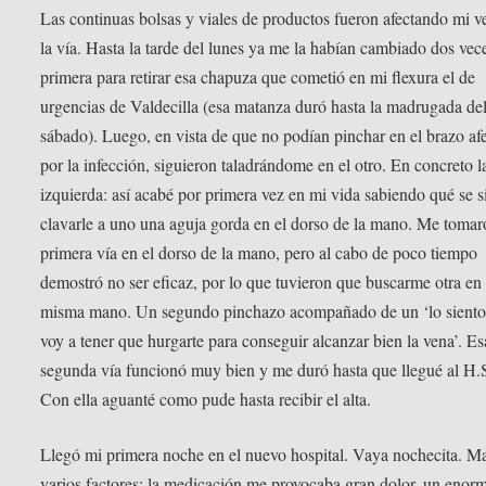
Las continuas bolsas y viales de productos fueron afectando mi v
la vía. Hasta la tarde del lunes ya me la habían cambiado dos vece
primera para retirar esa chapuza que cometió en mi flexura el de
urgencias de Valdecilla (esa matanza duró hasta la madrugada de
sábado). Luego, en vista de que no podían pinchar en el brazo af
por la infección, siguieron taladrándome en el otro. En concreto 
izquierda: así acabé por primera vez en mi vida sabiendo qué se si
clavarle a uno una aguja gorda en el dorso de la mano. Me toma
primera vía en el dorso de la mano, pero al cabo de poco tiempo
demostró no ser eficaz, por lo que tuvieron que buscarme otra en
misma mano. Un segundo pinchazo acompañado de un ‘lo siento
voy a tener que hurgarte para conseguir alcanzar bien la vena’. Es
segunda vía funcionó muy bien y me duró hasta que llegué al H.
Con ella aguanté como pude hasta recibir el alta.
Llegó mi primera noche en el nuevo hospital. Vaya nochecita. M
varios factores: la medicación me provocaba gran dolor, un enor