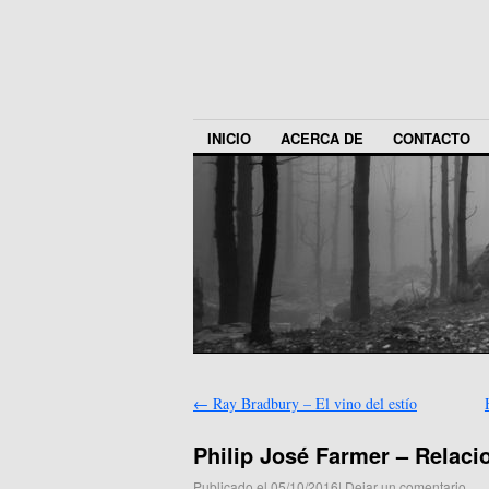
INICIO
ACERCA DE
CONTACTO
←
Ray Bradbury – El vino del estío
Philip José Farmer – Relaci
Publicado el
05/10/2016
|
Dejar un comentario