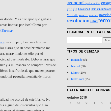
economía
ensay
educación
google
Greatshell
Heinlein
hipoteca
navida
Miéville
muerte
música
terro
revolucion
por dónde. Y es que ¿por qué gastar el
salud
 cosas bonitas por leer? Como por
é Farmer
.
ESCARBA ENTRE LA CENI
rsos
hace… puf, hace mucho (que
 las claras que su descubrimiento me
TIPOS DE CENIZAS
era, maravillado no sólo por el
sociedad que mostraba. Debo aclarar que
El mundo
(51)
ramar y a mi manera de comprar libros de
Internet
(30)
 libros la sufro desde que me empezaron
Libros
(209)
reando mi pequeña montaña de libros.
txisko.com
(25)
CALENDARIO DE CENIZAS
octubre 2016
alidad me acordé de este librito. No
L
M
X
J
V
S
bía alguno de los cuentos que hizo
1
de pasar el tiempo que volver a