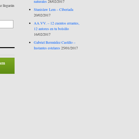
naturales
28/02/2017
te llegarán
Stanislaw Lem – Ciberiada
20/02/2017
AA.VV. – 12 cuentos errantes,
12 autores en tu bolsillo
16/02/2017
Gabriel Bermúdez Castillo –
Instantes estelares
25/01/2017
pam