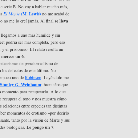
de serie B. No voy a hablar mucho más,
M. Lewis
 a
El Monje
(
)
no me acabó de
se lleva
so no me lo creí jamás. Al final
o llegamos a uno más humilde y sin
eet podría ser más completa, pero eso
 y el prisionero. El relato resulta un
e merece un 6
.
retensiones de pseudorrealismo de
n los defectos de este último. No
ampoco uno de
Robinson
. Leyéndolo me
Stanley G. Weinbaum
; hace años que
en momento para recuperarlo. A lo que
r
recupera el tono y nos muestra cómo
 relaciones entre especies tan distintas
aber momentos de erotismo –por decirlo
sante, tanto por la visión de Marte y sus
Le pongo un 7
ades biológicas.
.