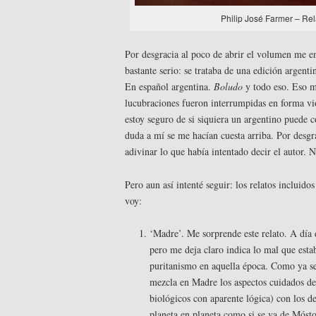
Philip José Farmer – Re
Por desgracia al poco de abrir el volumen me e
bastante serio: se trataba de una edición argenti
En español argentina.
Boludo
y todo eso. Eso m
lucubraciones fueron interrumpidas en forma vio
estoy seguro de si siquiera un argentino puede c
duda a mí se me hacían cuesta arriba. Por desgr
adivinar lo que había intentado decir el autor.
Pero aun así intenté seguir: los relatos incluido
voy:
‘Madre’. Me sorprende este relato. A día d
pero me deja claro indica lo mal que esta
puritanismo en aquella época. Como ya se 
mezcla en Madre los aspectos cuidados de 
biológicos con aparente lógica) con los 
planeta en planeta como si se va de Móst