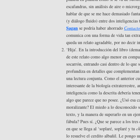
escafandras, sin análisis de aire o micro
hablar de que se me hace demasiado fantas
(y diálogo fluido) entre dos inteligencias
Sagan
se podría haber ahorrado
Contacto
comunica con una forma de vida tan extr
queda un relato agradable, por no decir i
‘Hija’. En la introducción del libro (dem
de este relato como algo menor en compar
socarrón, entrando casi dentro de lo que s
profundiza en detalles que complementan
una lectura conjunta. Como el anterior c
interesante de la biología extraterrestre
inteligencia como la descrita debería ten
algo que parece que no posee. ¿Usó esa car
moralizante? El miedo a lo desconocido se
texto, y la manera de superarlo en un eje
fábula? Pues sí. ¿Que se parece a los tr
en que se llega al ‘soplaré, soplaré y tu
c
lo resuelve el cerdito albañil. Le pongo