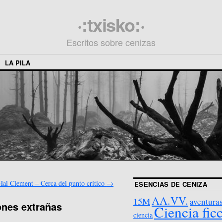
·:txisko:·
Escritos sobre cenizas
LA PILA
Hal Clement – Cerca del punto crítico
→
ESENCIAS DE CENIZA
AA.VV.
15M
aventura
ones extrañas
Ciencia fic
ciencia