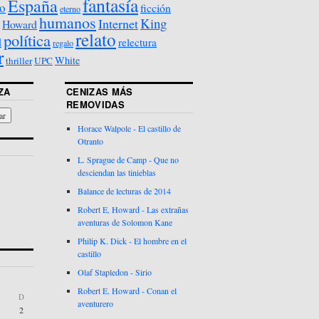
fantasía
España
o
ficción
eterno
humanos
King
Internet
Howard
relato
política
d
relectura
regalo
r
White
thriller
UPC
ZA
CENIZAS MÁS
REMOVIDAS
Horace Walpole - El castillo de
Otranto
L. Sprague de Camp - Que no
desciendan las tinieblas
Balance de lecturas de 2014
Robert E. Howard - Las extrañas
aventuras de Solomon Kane
Philip K. Dick - El hombre en el
castillo
Olaf Stapledon - Sirio
Robert E. Howard - Conan el
D
aventurero
2