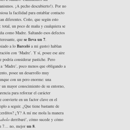
rganismos. ¡A pecho descubierto!). Por no
iosa la facilidad para entablar contacto
 tan diferentes. Coño, que según esto
: total, un poco de maña y cualquiera se
aña como Madre. Saltando esos defectos
se lleva un 7
nteresante, que
.
Barceló
asiado a lo
a mi gusto) hablan
ación con ‘Madre’. Y sí, posee ese aire
e podría considerar pastiche. Pero
 a ‘Madre’, poco menos que obligando a
uento, posee un desarrollo muy
, aunque con un pero enorme: una
er un mayor conocimiento de su entorno,
encia para reforzar el carácter
 convierte en un factor clave en el
mplo a seguir. ¿Que tiene bastante de
es cerditos? ¿Y? A mí me mola la manera
habolo
derribaré’, cómo sucede y cómo
un 8
 un 7… no, mejor
.