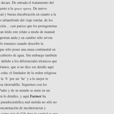
 decaer. De entrada el tratamiento del
gusto a la
space opera
. De nuevo
edad y buena elucubración en cuanto a la
 infantiloide del viaje estelar, de los
ción… casi parece que los protagonistas
an leído este relato a modo de manual
aportan anda y en cambio sólo sirven
lo tenemos cuando describe la
 que sólo posee una masa continental en
él cubierto de agua. Sin embargo también
 debido a los diferenciales térmicos que
 Vamos, que si no dice ese detalle aquí
 coña: el fundador de la orden religiosa
la ‘b’ por un ‘he’ y a lo mejor te
sa chorradilla. Seguimos con los
e Padre y de su mundo se mete en un
Farmer
n lo detalles, y aquí
ha
 pseudocientífica mal metida no sólo no
concatenación de incoherencias y
a cierto aire de Cifi dura la verdad es que