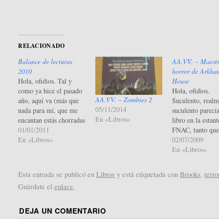
RELACIONADO
Balance de lecturas
AA.VV. – Maestr
2010
horror de Arkha
Hola, ofidios. Tal y
House
como ya hice el pasado
Hola, ofidios.
AA.VV. – Zombies 2
año, aquí va (más que
Suculento, realm
05/11/2014
nada para mí, que me
suculento parecía
En «Libros»
encantan estás chorradas
libro en la estant
estadísticas sin sentido)
01/01/2011
FNAC, tanto que
el sumario de lo leído el
En «Libros»
pude menos que 
02/07/2009
pasado año. Fecha fin
(con dolor) los c
En «Libros»
lectura Autor Título
treinta euros que
Valoración Género
comprarlo. Y al
Esta entrada se publicó en
Libros
y está etiquetada con
Brooks
,
terro
08/01/2010 John Varley
tiempo leerlo, p
Guárdate el
enlace
.
Y mañana serán clones
supuesto. Me en
8 Ciencia…
ante un Valdema
Gótica, esa sobe
DEJA UN COMENTARIO
colección conoci