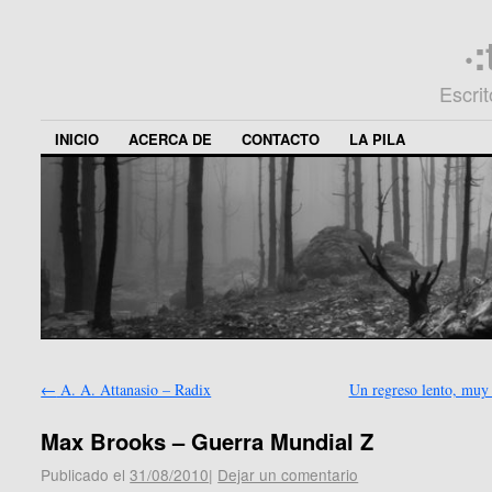
·
Escri
INICIO
ACERCA DE
CONTACTO
LA PILA
←
A. A. Attanasio – Radix
Un regreso lento, muy
Max Brooks – Guerra Mundial Z
Publicado el
31/08/2010
|
Dejar un comentario