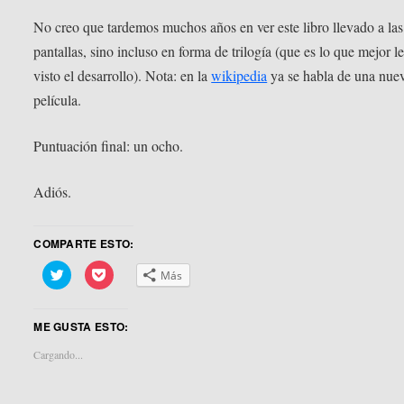
No creo que tardemos muchos años en ver este libro llevado a las
pantallas, sino incluso en forma de trilogía (que es lo que mejor le 
visto el desarrollo). Nota: en la
wikipedia
ya se habla de una nue
película.
Puntuación final: un ocho.
Adiós.
COMPARTE ESTO:
Haz
Haz
Más
clic
clic
para
para
compartir
compartir
en
en
ME GUSTA ESTO:
Twitter
Pocket
(Se
(Se
abre
abre
Cargando...
en
en
una
una
ventana
ventana
nueva)
nueva)