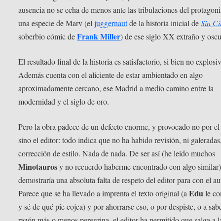
ausencia no se echa de menos ante las tribulaciones del protagoni
una especie de Marv (el
juggernaut
de la historia inicial de
Sin Ci
Frank Miller
soberbio cómic de
) de ese siglo XX extraño y oscu
El resultado final de la historia es satisfactorio, si bien no explosi
Además cuenta con el aliciente de estar ambientado en algo
aproximadamente cercano, ese Madrid a medio camino entre la
modernidad y el siglo de oro.
Pero la obra padece de un defecto enorme, y provocado no por el
sino el editor: todo indica que no ha habido revisión, ni galeradas
corrección de estilo. Nada de nada. De ser así (he leído muchos
Minotauros
y no recuerdo haberme encontrado con algo similar
demostraría una absoluta falta de respeto del editor para con el au
Edu
Parece que se ha llevado a imprenta el texto original (a
le c
y sé de qué pie cojea) y por ahorrarse eso, o por despiste, o a sab
razón más o menos peregrina, el editor ha permitido que salga a la