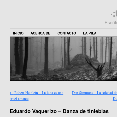
·
Escri
INICIO
ACERCA DE
CONTACTO
LA PILA
←
Robert Heinlein – La luna es una
Dan Simmons – La soledad de
cruel amante
Di
Eduardo Vaquerizo – Danza de tinieblas