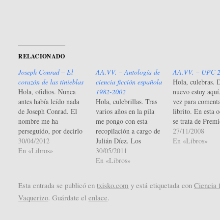
nueva)
nueva)
RELACIONADO
Joseph Conrad – El
AA.VV. – Antología de
AA.VV. – UPC 
corazón de las tinieblas
ciencia ficción española
Hola, culebras. 
Hola, ofidios. Nunca
1982-2002
nuevo estoy aquí
antes había leído nada
Hola, culebrillas. Tras
vez para coment
de Joseph Conrad. El
varios años en la pila
librito. En esta 
nombre me ha
me pongo con esta
se trata de Pre
perseguido, por decirlo
recopilación a cargo de
2001. Empecemo
27/11/2008
de alguna manera,
30/04/2012
Julián Díez. Los
la minirreseña d
En «Libros»
desde bastante pequeño,
En «Libros»
nombres en portada son
30/05/2011
palabras: Buenos
desde el preciso instante
la inmensa mayoría
En «Libros»
relatos, pero mal
en el que (ignoro
conocidos por mí,
selección. Y aho
dónde) descubrí que 'la
alguno incluso en
dejando esa fras
Esta entrada se publicó en
txisko.com
y está etiquetada con
Ciencia 
Nostromo recibe su
persona, pero por
apariencia incons
Vaquerizo
. Guárdate el
enlace
.
nombre de una novela
fortuna (por eso de
al tema. Uno abr
de un tal Joseph
hacer unas reseñas más
libro y empieza
Conrad'. Con lo de…
objetivas) la relación