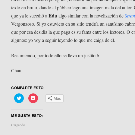
texto en bruto, dando al público lego una imagen mala del autor.
Edu
que ya le sucedió a
algo similar con la novelización de
Stra
Vergonzoso. Si yo estuviera en su sitio tendría un santísimo cabr
que por esa desidia la que paga es su fama entre los lectores. O e
algunos: yo voy a seguir leyendo lo que me caiga de él.
Resumiendo, por todo ello se lleva un justito 6.
Chau.
COMPARTE ESTO:
Haz
Haz
Más
clic
clic
para
para
compartir
compartir
en
en
ME GUSTA ESTO:
Twitter
Pocket
(Se
(Se
abre
abre
Cargando...
en
en
una
una
ventana
ventana