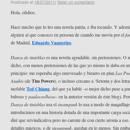
Publicado el
18/07/2011
|
Dejar un comentario
Hola, ofidios.
Hace mucho que lo leo una novela patria, e iba tocando. Y adem
alguien al que conozco en persona de cuando me movía por el
f
Eduardo Vaquerizo
de Madrid,
.
Danza de tinieblas
es una novela agradable, sin pretensiones. O 
dicho, con menos pretensiones de las que yo mismo le daba en u
principio: me esperaba algo enrevesado y bizarro en plan
Las Pue
Tim Powers
Anubis
(de
), o incluso cercano a ‘Setenta y dos letra
Ted Chiang
inefable
, del que ya hablé –o mejor dicho puse a par
baboso y
paulocoelhoso
– en la anterior versión de éste blog). Pe
Danza de tinieblas
usa el
steampunk
lo usa a modo de maquillaje
introducirnos en una historia dotada de una importante carga soci
diré que reivindicativa pero no carente de con cierto aroma a eso
detalles mágicos, o de
steampunk
, quedan en lo menos. Sin emba