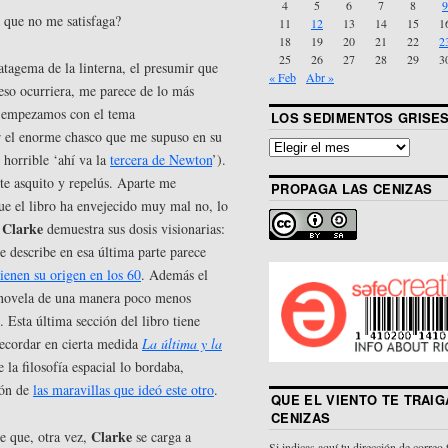
4
5
6
7
8
9
 que no me satisfaga?
11
12
13
14
15
1
18
19
20
21
22
2
25
26
27
28
29
3
ratagema de la linterna, el presumir que
« Feb
Abr »
o eso ocurriera, me parece de lo más
ue empezamos con el tema
LOS SEDIMENTOS GRISE
ar el enorme chasco que me supuso en su
 horrible ‘ahí va la
tercera de Newton
’).
e asquito y repelús. Aparte me
PROPAGA LAS CENIZAS
e el libro ha envejecido muy mal no, lo
Clarke
o
demuestra sus dosis visionarias:
e describe en esa última parte parece
tienen su origen en los 60
. Además el
 novela de una manera poco menos
o. Esta última sección del libro tiene
ecordar en cierta medida
La última y la
 la filosofía espacial lo bordaba,
ión de
las maravillas que ideó este otro
.
QUE EL VIENTO TE TRAIG
CENIZAS
Clarke
e que, otra vez,
se carga a
Si indicas aquí tu dirección de correo 