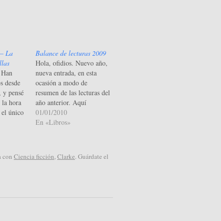
 – La
Balance de lecturas 2009
llas
Hola, ofidios. Nuevo año,
. Han
nueva entrada, en esta
s desde
ocasión a modo de
, y pensé
resumen de las lecturas del
 la hora
año anterior. Aquí
, el único
desgloso mis pobres
01/01/2010
or casa
lecturas (pobres por ser
En «Libros»
ard. Pero
sólo 23 libros: ni siquiera
l libro
uno por semana, cosas que
tería:
pasan por sólo leer en los
a con
Ciencia ficción
,
Clarke
. Guárdate el
tantes
traslados al trabajo). A
r un crío)
continuación, el resumen:
…