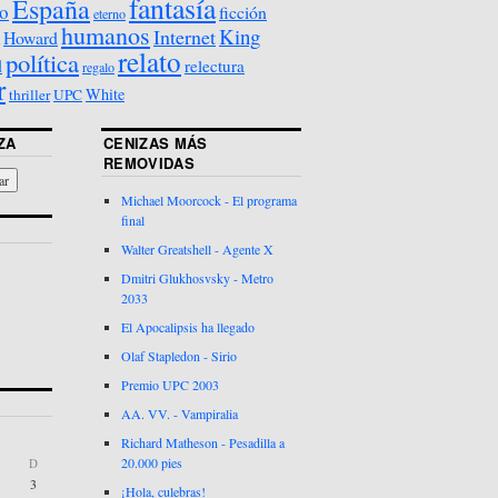
fantasía
España
o
ficción
eterno
humanos
King
Internet
Howard
relato
política
d
relectura
regalo
r
White
thriller
UPC
ZA
CENIZAS MÁS
REMOVIDAS
Michael Moorcock - El programa
final
Walter Greatshell - Agente X
Dmitri Glukhosvsky - Metro
2033
El Apocalipsis ha llegado
Olaf Stapledon - Sirio
Premio UPC 2003
AA. VV. - Vampiralia
Richard Matheson - Pesadilla a
20.000 pies
D
3
¡Hola, culebras!