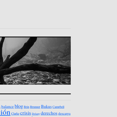
blog
s
Bukus
balance
Brin
Brunner
Campbell
ción
crisis
derechos
descarga
Clarke
Delany