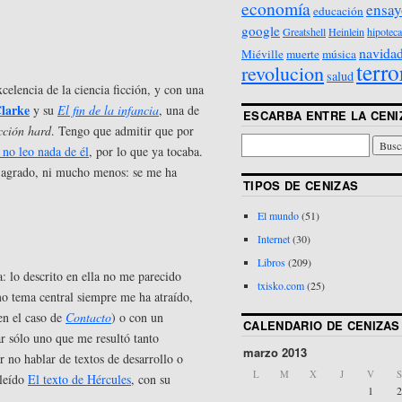
economía
ensay
educación
google
Greatshell
Heinlein
hipoteca
navida
Miéville
muerte
música
terro
revolucion
salud
celencia de la ciencia ficción, y con una
larke
y su
El fin de la infancia
, una de
ESCARBA ENTRE LA CENI
icción hard
. Tengo que admitir que por
no leo nada de él
, por lo que ya tocaba.
i agrado, ni mucho menos: se me ha
TIPOS DE CENIZAS
El mundo
(51)
Internet
(30)
Libros
(209)
: lo descrito en ella no me parecido
txisko.com
(25)
mo tema central siempre me ha atraído,
en el caso de
Contacto
) o con un
CALENDARIO DE CENIZAS
ar sólo uno que me resultó tanto
marzo 2013
or no hablar de textos de desarrollo o
L
M
X
J
V
S
 leído
El texto de Hércules
, con su
1
2