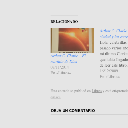
RELACIONADO
Arthur C. Clarke
ciudad y las estre
Hola, culebrillas
pasado varios año
mi último Clarke
Arthur C. Clarke – El
que había llegado
martillo de Dios
de leer este libro
08/11/2014
que me quedaba p
16/12/2009
En «Libros»
del maestro del h
En «Libros»
antes de hablar de
comentaré una ton
Esta entrada se publicó en
Libros
y está etiquetad
hace muchos, bas
enlace
.
años (yo debía se
…
DEJA UN COMENTARIO