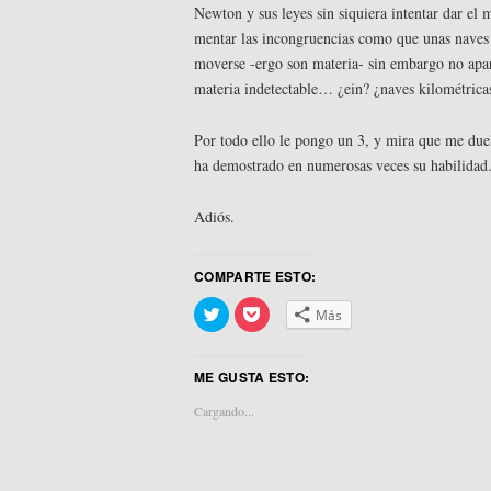
Newton y sus leyes sin siquiera intentar dar el 
mentar las incongruencias como que unas naves 
moverse -ergo son materia- sin embargo no apare
materia indetectable… ¿ein? ¿naves kilométrica
Por todo ello le pongo un 3, y mira que me duel
ha demostrado en numerosas veces su habilidad
Adiós.
COMPARTE ESTO:
Haz
Haz
Más
clic
clic
para
para
compartir
compartir
en
en
ME GUSTA ESTO:
Twitter
Pocket
(Se
(Se
abre
abre
Cargando...
en
en
una
una
ventana
ventana
nueva)
nueva)