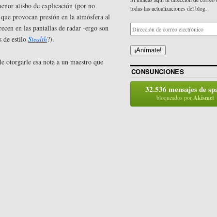
menor atisbo de explicación (por no
todas las actualizaciones del blog.
que provocan presión en la atmósfera al
cen en las pantallas de radar -ergo son
s de estilo
Stealth
?).
¡Anímate!
e otorgarle esa nota a un maestro que
CONSUNCIONES
.
32.536 mensajes de s
bloqueados por
Akismet