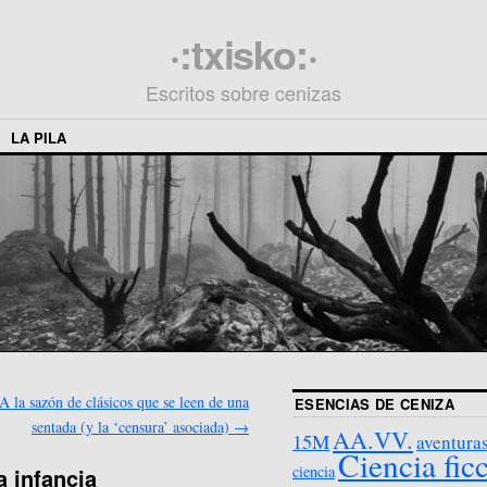
·:txisko:·
Escritos sobre cenizas
LA PILA
A la sazón de clásicos que se leen de una
ESENCIAS DE CENIZA
sentada (y la ‘censura’ asociada)
→
AA.VV.
15M
aventura
Ciencia fic
ciencia
a infancia