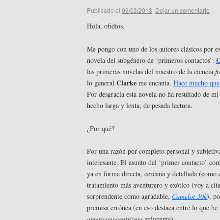
Publicado el
09/03/2013
|
Dejar un comentario
Hola, ofidios.
Me pongo con uno de los autores clásicos por ex
C
novela del subgénero de ‘primeros contactos’:
las primeras novelas del maestro de la ciencia
f
Clarke
lo general
me encanta.
Hace mucho que 
Por desgracia esta novela no ha resultado de m
hecho larga y lenta, de pesada lectura.
¿Por qué?
Por una razón por completo personal y subjetiva
interesante. El asunto del ‘primer contacto’ co
ya en forma directa, cercana y detallada (como 
tratamiento más aventurero y exótico (voy a cit
sorprendente como agradable,
Camelot 30k
), p
premisa errónea (en eso destaca entre lo que he
americanocentrismo
galopante).