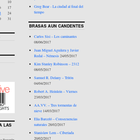
10
Greg Bear - La ciudad al final del
6
17
tiempo
3
24
0
31
BRASAS AUN CANDENTES
S
Carlos Sisi – Los caminantes
08/06/2017
Juan Miguel Aguilera y Javier
Redal – Némesis
24/05/2017
Kim Stanley Robinson – 2312
08/05/2017
Samuel R. Delany – Tritón
04/04/2017
Robert A. Heinlein – Viernes
23/03/2017
AA.VV. – Tres tormentas de
nieve
14/03/2017
Elia Barceló – Consecuencias
naturales
28/02/2017
A LAS
Stanislaw Lem – Ciberiada
20/02/2017
te llegarán