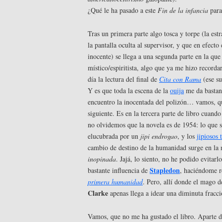
¿Qué le ha pasado a este
Fin de la infancia
para
Tras un primera parte algo tosca y torpe (la est
la pantalla oculta al supervisor, y que en efect
inocente) se llega a una segunda parte en la q
místico/espiritista, algo que ya me hizo record
día la lectura del final de
Cita con Rama
(ese su
Y es que toda la escena de la
ouija
me da bastant
encuentro la inocentada del polizón… vamos, qu
siguiente. Es en la tercera parte de libro cuand
no olvidemos que la novela es de 1954: lo que s
elucubrada por un
jipi endrogao
, y los
jipiosos 
cambio de destino de la humanidad surge en la
inopinada
. Jajá, lo siento, no he podido evitarl
Stapledon
bastante influencia de
, haciéndome r
primera humanidad
. Pero, allí donde el mago de
Clarke
apenas llega a idear una diminuta fracc
Vamos, que no me ha gustado el libro. Aparte d