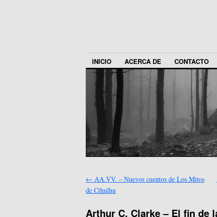
INICIO
ACERCA DE
CONTACTO
←
AA.VV. – Nuevos cuentos de Los Mitos
de Cthulhu
Arthur C. Clarke – El fin de l