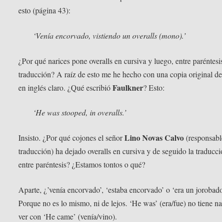
esto (página 43):
‘Venía encorvado, vistiendo un
overalls
(mono).’
¿Por qué narices pone overalls en cursiva y luego, entre paréntesis
traducción? A raíz de esto me he hecho con una copia original del
Faulkner
en inglés claro. ¿Qué escribió
? Esto:
‘He was stooped, in overalls.’
Lino Novas Calvo
Insisto. ¿Por qué cojones el señor
(responsabl
traducción) ha dejado overalls en cursiva y de seguido la traducc
entre paréntesis? ¿Estamos tontos o qué?
Aparte, ¿’venía encorvado’, ‘estaba encorvado’ o ‘era un jorobad
Porque no es lo mismo, ni de lejos. ‘He was’ (era/fue) no tiene n
ver con ‘He came’ (venía/vino).