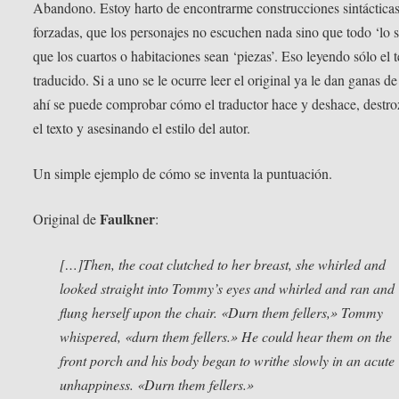
Abandono. Estoy harto de encontrarme construcciones sintáctica
forzadas, que los personajes no escuchen nada sino que todo ‘lo s
que los cuartos o habitaciones sean ‘piezas’. Eso leyendo sólo el t
traducido. Si a uno se le ocurre leer el original ya le dan ganas de 
ahí se puede comprobar cómo el traductor hace y deshace, destr
el texto y asesinando el estilo del autor.
Un simple ejemplo de cómo se inventa la puntuación.
Faulkner
Original de
:
[…]Then, the coat clutched to her breast, she whirled and
looked straight into Tommy’s eyes and whirled and ran and
flung herself upon the chair. «Durn them fellers,» Tommy
whispered, «durn them fellers.» He could hear them on the
front porch and his body began to writhe slowly in an acute
unhappiness. «Durn them fellers.»