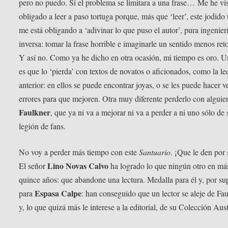
pero no puedo. Si el problema se limitara a una frase… Me he vi
obligado a leer a paso tortuga porque, más que ‘leer’, este jodido 
me está obligando a ‘adivinar lo que puso el autor’, pura ingenier
inversa: tomar la frase horrible e imaginarle un sentido menos ret
Y así no. Como ya he dicho en otra ocasión, mi tiempo es oro. U
es que lo ‘pierda’ con textos de novatos o aficionados, como la le
anterior: en ellos se puede encontrar joyas, o se les puede hacer v
errores para que mejoren. Otra muy diferente perderlo con algui
Faulkner
, que ya ni va a mejorar ni va a perder a ni uno sólo de 
legión de fans.
No voy a perder más tiempo con este
Santuario
. ¡Que le den por 
Lino Novas Calvo
El señor
ha logrado lo que ningún otro en má
quince años: que abandone una lectura. Medalla para él y, por su
Espasa Calpe
para
: han conseguido que un lector se aleje de Fa
y, lo que quizá más le interese a la editorial, de su Colección Aust