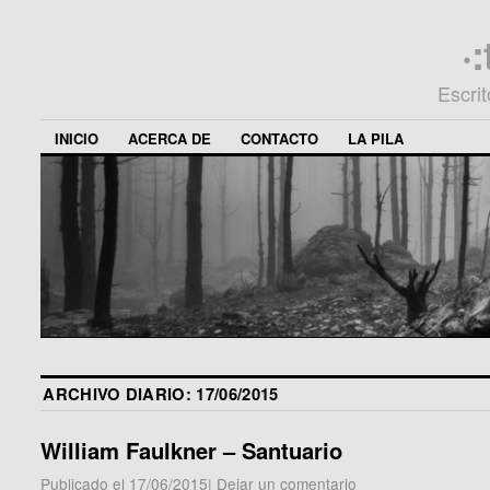
·
Escri
INICIO
ACERCA DE
CONTACTO
LA PILA
ARCHIVO DIARIO:
17/06/2015
William Faulkner – Santuario
Publicado el
17/06/2015
|
Dejar un comentario