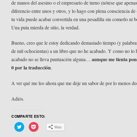
de manos del asesino o el empresario de turno (nótese que apena
diferencio entre unos y otros, y lo hago con plena consciencia de 
tu vida puede acabar convertida en una pesadilla sin comerlo ni b
Una puta mierda de sitio, la verdad.
Bueno, creo que le estoy dedicando demasiado tiempo (y palabra
de mil ochocientas) a un libro que no he acabado. Y como no lo 
aunque me tienta pon
acabado no se lleva puntuación alguna…
0 por la traducción
.
A ver qué me leo ahora que me deje un sabor de por lo menos de
Adiós.
COMPARTE ESTO:
Haz
Haz
Más
clic
clic
para
para
compartir
compartir