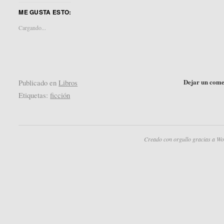
en
en
ME GUSTA ESTO:
Twitter
Pocket
(Se
(Se
abre
abre
Cargando...
en
en
una
una
ventana
ventana
nueva)
nueva)
Dejar un come
Publicado en
Libros
Etiquetas:
ficción
Creado con orgullo gracias a Wo