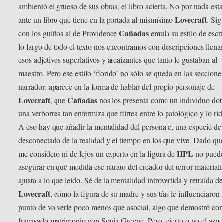
ambientó el grueso de sus obras, el libro acierta. No por nada es
Lovecraft
ante un libro que tiene en la portada al mismísimo
. Si
Cañadas
con los guiños al de Providence
emula su estilo de escr
lo largo de todo el texto nos encontramos con descripciones llena
esos adjetivos superlativos y arcaizantes que tanto le gustaban al
maestro. Pero ese estilo ‘florido’ no sólo se queda en las seccione
narrador: aparece en la forma de hablar del propio personaje de
Lovecraft
Cañadas
, que
nos los presenta como un individuo do
una verborrea tan enfermiza que flirtea entre lo patológico y lo rid
A eso hay que añadir la mentalidad del personaje, una especie de
desconectado de la realidad y el tiempo en los que vive. Dado qu
HPL
me considero ni de lejos un experto en la figura de
no pued
asegurar en qué medida ese retrato del creador del terror materiali
ajusta a lo que leído. Sé de la mentalidad introvertida y retraída d
Lovecraft
, cómo la figura de su madre y sus tías le influenciaron 
punto de volverle poco menos que asocial, algo que demostró co
fracasado matrimonio con Sonia Greene. Pero, cierto o no el asp