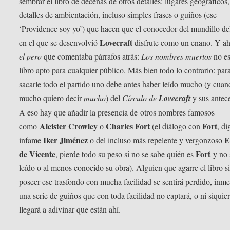
sembrar el libro de decenas de otros detalles: lugares geográficos,
detalles de ambientación, incluso simples frases o guiños (ese
‘Providence soy yo’) que hacen que el conocedor del mundillo d
Lovecraft
en el que se desenvolvió
disfrute como un enano. Y ah
el pero
que comentaba párrafos atrás:
Los nombres muertos
no es
libro apto para cualquier público. Más bien todo lo contrario: par
sacarle todo el partido uno debe antes haber leído mucho (y cua
mucho quiero decir
mucho
) del
Círculo de
Lovecraft
y sus antec
A eso hay que añadir la presencia de otros nombres famosos
Aleister Crowley
Charles Fort
Fort
como
o
(el diálogo con
, di
Iker Jiménez
E
infame
o del incluso más repelente y vergonzoso
de Vicente
Fort
, pierde todo su peso si no se sabe quién es
y no 
leído o al menos conocido su obra). Alguien que agarre el libro s
poseer ese trasfondo con mucha facilidad se sentirá perdido, inm
una serie de guiños que con toda facilidad no captará, o ni siquie
llegará a adivinar que están ahí.