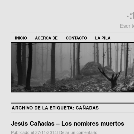
·
Escri
INICIO
ACERCA DE
CONTACTO
LA PILA
ARCHIVO DE LA ETIQUETA:
CAÑADAS
Jesús Cañadas – Los nombres muertos
Publicado el
27/11/2014
|
Dejar un comentario