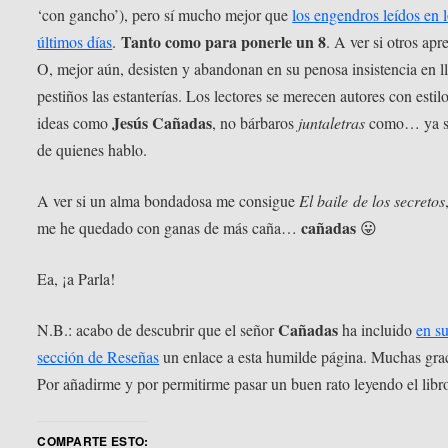
‘con gancho’), pero sí mucho mejor que
los engendros leídos en 
Tanto como para ponerle un 8
últimos días
.
. A ver si otros apr
O, mejor aún, desisten y abandonan en su penosa insistencia en l
pestiños las estanterías. Los lectores se merecen autores con estil
Jesús Cañadas
ideas como
, no bárbaros
juntaletras
como… ya s
de quienes hablo.
A ver si un alma bondadosa me consigue
El baile de los secretos
cañadas
me he quedado con ganas de más caña…
😛
Ea, ¡a Parla!
Cañadas
N.B.: acabo de descubrir que el señor
ha incluido
en s
sección de Reseñas
un enlace a esta humilde página. Muchas gra
Por añadirme y por permitirme pasar un buen rato leyendo el libr
COMPARTE ESTO: