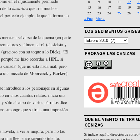
 como en el injustamente premiado
8
9
10
11
12
1
15
16
17
18
19
2
n de lo
basuriles
que son muchos
22
23
24
25
26
2
el perfecto ejemplo de que la forma no
« Ene
Mar »
LOS SEDIMENTOS GRISE
es merecen salvarse de la quema (en parte
mentadores y alimentados’ (clasicista y
Dick
’ (gracioso con su toque a lo
), ‘El
PROPAGA LAS CENIZAS
HPL
sé porqué me hizo recordar a
, si
la cañada’ (que no está nada mal, pero
Moorcock
Barker
a una mezcla de
y
).
ue introduce a los personajes en algunas
o en unos cuantos relatos: inicia una
 y sólo al cabo de varios párrafos dice
ero supongo que se trata una impresión
QUE EL VIENTO TE TRAIG
CENIZAS
 novela, a ver si mejora, pero no las
Si indicas aquí tu dirección de correo 
ra que llegue ese segundo intento.
todas las actualizaciones del blog.