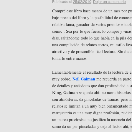
Publicado el
25/02/2010
|
Dejar un comentario
Compré este libro hace menos de un mes por pu
bajo precio del libro y la posibilidad de conoc
relativa fama, ganador de varios premios e idol
cómic). Sea por lo que fuere, lo compré y -más 
días, saltándome todo lo que había en la pila d
una compilación de relatos cortos, mi estilo fav
atractivo y de presumible fácil lectura. Sin du
tomarlo entre manos.
Lamentablemente el resultado de la lectura de e
Neil Gaiman
muy pobre.
me recuerda en parte
de detalles y anécdotas que dan profundidad a su
King
Gaiman
,
se queda ahí: no narra historias,
con atmósferas, da pinceladas de tramas, pero 
relatos se limitan a un muy bien ornamentado ma
marquetería es una muy digna profesión, pudien
un marco preciosista no justifica la ausencia de
sumo da un par pinceladas y deja al lector ahí,