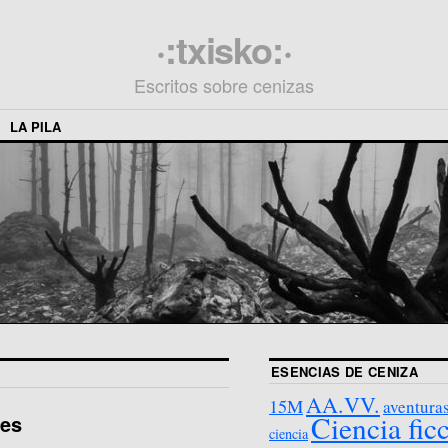
·:txisko:·
Escritos sobre cenizas
LA PILA
ESENCIAS DE CENIZA
AA.VV.
15M
aventura
Ciencia fic
les
ciencia