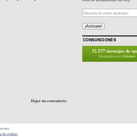
¡Anímate!
CONSUNCIONES
32.537 mensajes de s
bloqueados por
Akismet
Dejar un comentario
 su uso.
ca de cookies
Creado con orgullo gracias a WordPress.
Tema: Coraline por
WordPress.com
.