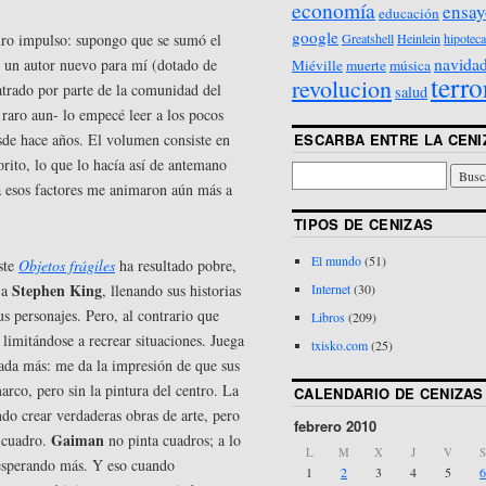
economía
ensay
educación
google
Greatshell
Heinlein
hipoteca
ro impulso: supongo que se sumó el
navida
er un autor nuevo para mí (dotado de
Miéville
muerte
música
terro
revolucion
atrado por parte de la comunidad del
salud
raro aun- lo empecé leer a los pocos
ESCARBA ENTRE LA CENI
esde hace años. El volumen consiste en
orito, lo que lo hacía así de antemano
da esos factores me animaron aún más a
TIPOS DE CENIZAS
El mundo
(51)
ste
Objetos frágiles
ha resultado pobre,
Stephen King
 a
, llenando sus historias
Internet
(30)
s personajes. Pero, al contrario que
Libros
(209)
 limitándose a recrear situaciones. Juega
txisko.com
(25)
nada más: me da la impresión de que sus
rco, pero sin la pintura del centro. La
CALENDARIO DE CENIZAS
do crear verdaderas obras de arte, pero
febrero 2010
Gaiman
l cuadro.
no pinta cuadros; a lo
L
M
X
J
V
S
 esperando más. Y eso cuando
1
2
3
4
5
6