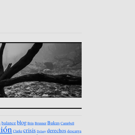
blog
s
Bukus
balance
Brin
Brunner
Campbell
ción
crisis
derechos
descarga
Clarke
Delany