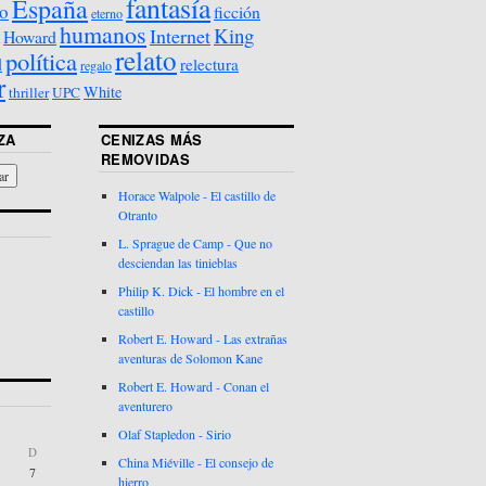
fantasía
España
o
ficción
eterno
humanos
King
Internet
Howard
relato
política
d
relectura
regalo
r
White
thriller
UPC
ZA
CENIZAS MÁS
REMOVIDAS
Horace Walpole - El castillo de
Otranto
L. Sprague de Camp - Que no
desciendan las tinieblas
Philip K. Dick - El hombre en el
castillo
Robert E. Howard - Las extrañas
aventuras de Solomon Kane
Robert E. Howard - Conan el
aventurero
Olaf Stapledon - Sirio
D
China Miéville - El consejo de
7
hierro