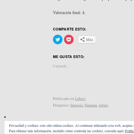
Valoración final: 4.
COMPARTE ESTO:
Haz
Haz
Más
clic
clic
para
para
compartir
compartir
en
en
ME GUSTA ESTO:
Twitter
Pocket
(Se
(Se
abre
abre
Cargando...
en
en
una
una
ventana
ventana
nueva)
nueva)
Publicado en
Libros
Etiquetas:
fantasía
,
Gaiman
,
relato
Privacidad y cookies: este sitio utiliza cookies. Al continuar utilizando esta web, aceptas
Para obtener más información, incluido cómo controlar las cookies, consulta aquí:
Políti