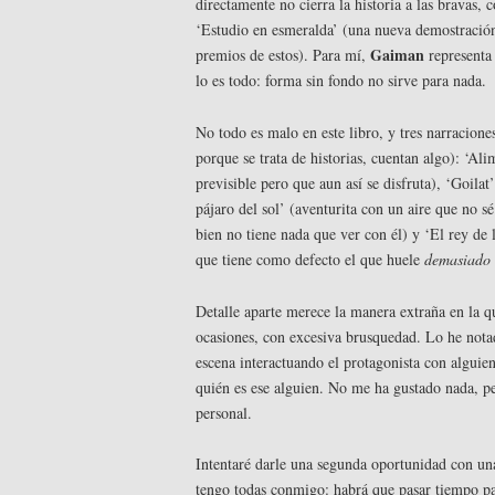
directamente no cierra la historia a las bravas,
‘Estudio en esmeralda’ (una nueva demostració
Gaiman
premios de estos). Para mí,
representa 
lo es todo: forma sin fondo no sirve para nada.
No todo es malo en este libro, y tres narracion
porque se trata de historias, cuentan algo): ‘Ali
previsible pero que aun así se disfruta), ‘Goilat
pájaro del sol’ (aventurita con un aire que no 
bien no tiene nada que ver con él) y ‘El rey de 
que tiene como defecto el que huele
demasiado
Detalle aparte merece la manera extraña en la q
ocasiones, con excesiva brusquedad. Lo he notad
escena interactuando el protagonista con alguien
quién es ese alguien. No me ha gustado nada, p
personal.
Intentaré darle una segunda oportunidad con una
tengo todas conmigo: habrá que pasar tiempo pa