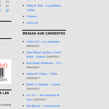
3
14
Philip K. Dick - La penúltima
0
21
verdad
7
28
Contacto
Acerca de
S
BRASAS AUN CANDENTES
Carlos Sisi – Los caminantes
08/06/2017
Juan Miguel Aguilera y Javier
Redal – Némesis
24/05/2017
Kim Stanley Robinson – 2312
08/05/2017
Samuel R. Delany – Tritón
04/04/2017
Robert A. Heinlein – Viernes
23/03/2017
A LAS
AA.VV. – Tres tormentas de
nieve
14/03/2017
te llegarán
Elia Barceló – Consecuencias