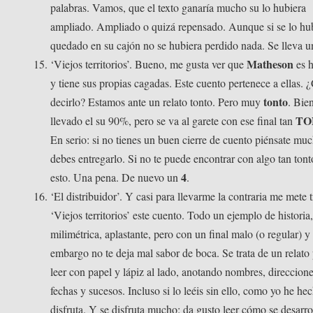
palabras. Vamos, que el texto ganaría mucho su lo hubiera
ampliado. Ampliado o quizá repensado. Aunque si se lo hu
quedado en su cajón no se hubiera perdido nada. Se lleva 
Matheson
‘Viejos territorios’. Bueno, me gusta ver que
es 
y tiene sus propias cagadas. Este cuento pertenece a ellas.
tonto
decirlo? Estamos ante un relato tonto. Pero muy
. Bie
TO
llevado el su 90%, pero se va al garete con ese final tan
En serio: si no tienes un buen cierre de cuento piénsate muc
debes entregarlo. Si no te puede encontrar con algo tan ton
4
esto. Una pena. De nuevo un
.
‘El distribuidor’. Y casi para llevarme la contraria me mete t
‘Viejos territorios’ este cuento. Todo un ejemplo de historia
milimétrica, aplastante, pero con un final malo (o regular) y
embargo no te deja mal sabor de boca. Se trata de un relato
leer con papel y lápiz al lado, anotando nombres, direccione
fechas y sucesos. Incluso si lo leéis sin ello, como yo he hec
disfruta. Y se disfruta mucho: da gusto leer cómo se desarro