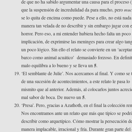
de que no ha sabido argumentar una causa para el proceso 
que la suspensión de incredulidad da para mucho, pero
muc
se lo quita de encima como puede. Pese a ello, no está nada
manera tan velada de no describir y sin embargo jugar con e
horror. Pero eso, a mi entender hubiera hecho falta un poco
implicación, de exprimirse las meninges para crear algo tang
un poco lógico. Sin ello el relato se convierte en un ‘acept
barco como animal acuático’ demasiado forzoso. En definit
5
malo equilibra a lo bueno y se lleva un
.
‘El semblante de Julie’. Nos acercamos al final. Y como se t
de una sucesión de acontecimientos, a este relato le pasa lo
mismito que al anterior. Además, al colocarlos juntos acreci
5
mal sabor de boca. De nuevo un
.
‘Presa’. Pero, gracias a Azathoth, en el final la colección re
Nos encontramos ante un relato que más que típico se podrí
describir como arquetípico. Cómo mostrar la persecución d
manera implacable, irracional y fría. Durante gran parte del