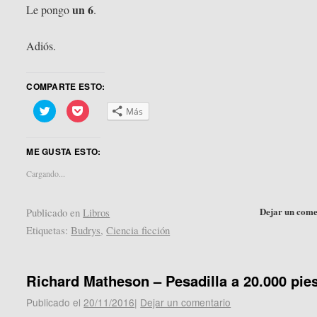
un 6
Le pongo
.
Adiós.
COMPARTE ESTO:
Haz
Haz
Más
clic
clic
para
para
compartir
compartir
en
en
ME GUSTA ESTO:
Twitter
Pocket
(Se
(Se
abre
abre
Cargando...
en
en
una
una
ventana
ventana
nueva)
nueva)
Dejar un come
Publicado en
Libros
Etiquetas:
Budrys
,
Ciencia ficción
Richard Matheson – Pesadilla a 20.000 pie
Publicado el
20/11/2016
|
Dejar un comentario