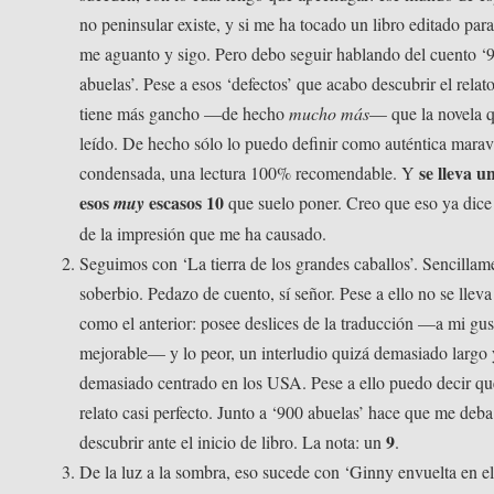
no peninsular existe, y si me ha tocado un libro editado para
me aguanto y sigo. Pero debo seguir hablando del cuento ‘
abuelas’. Pese a esos ‘defectos’ que acabo descubrir el relato
tiene más gancho —de hecho
mucho más
— que la novela 
leído. De hecho sólo lo puedo definir como auténtica marav
se lleva u
condensada, una lectura 100% recomendable. Y
esos
escasos 10
muy
que suelo poner. Creo que eso ya dic
de la impresión que me ha causado.
Seguimos con ‘La tierra de los grandes caballos’. Sencillam
soberbio. Pedazo de cuento, sí señor. Pese a ello no se llev
como el anterior: posee deslices de la traducción —a mi gu
mejorable— y lo peor, un interludio quizá demasiado largo 
demasiado centrado en los USA. Pese a ello puedo decir qu
relato casi perfecto. Junto a ‘900 abuelas’ hace que me deba
9
descubrir ante el inicio de libro. La nota: un
.
De la luz a la sombra, eso sucede con ‘Ginny envuelta en el 