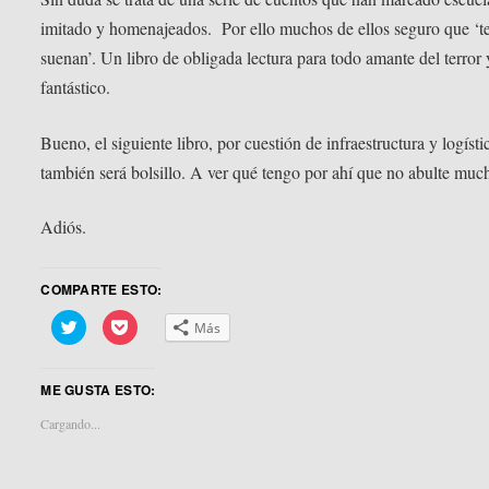
imitado y homenajeados. Por ello muchos de ellos seguro que ‘t
suenan’. Un libro de obligada lectura para todo amante del terror 
fantástico.
Bueno, el siguiente libro, por cuestión de infraestructura y logísti
también será bolsillo. A ver qué tengo por ahí que no abulte muc
Adiós.
COMPARTE ESTO:
Haz
Haz
Más
clic
clic
para
para
compartir
compartir
en
en
ME GUSTA ESTO:
Twitter
Pocket
(Se
(Se
abre
abre
Cargando...
en
en
una
una
ventana
ventana
nueva)
nueva)