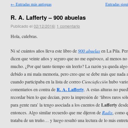
←
Entradas más antiguas
Entradas sigu
R. A. Lafferty – 900 abuelas
Publicado el
02/12/2016
|
1 comentario
Hola, culebras.
Ni sé cuántos años lleva este libro de
900 abuelas
en La Pila. Pe
dicen que veinte años y seguro que no me equivoco, al menos no
mucho. ¿Por qué tanto tiempo sin leerlo? La razón ya queda algo
debido a mi mala memoria, pero creo que se debe más que nada 
cuando participaba en la lista de correo
Cienciaficción
hubo vari
R. A. Lafferty
comentarios en contra de
. A estas alturas no pue
recordar bien lo que decían, pero la impresión de ‘libros raros sól
Lafferty
para gente rara’ la tengo asociada a los cuentos de
desd
entonces. Algo similar recuerdo que me dijeron de
Radix
, como q
trataba de un truño… y luego resultó una lectura de lo más entret