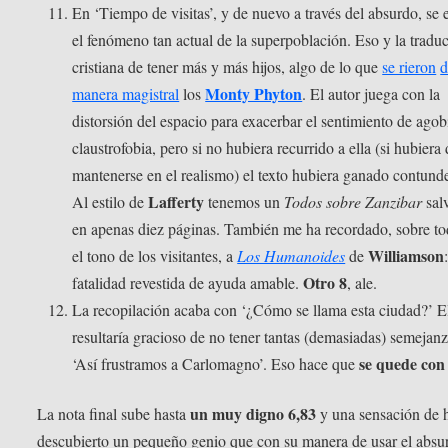
En ‘Tiempo de visitas’, y de nuevo a través del absurdo, se 
el fenómeno tan actual de la superpoblación. Eso y la tradu
cristiana de tener más y más hijos, algo de lo que
se rieron
d
Monty Phyton
manera magistral
los
. El autor juega con la
distorsión del espacio para exacerbar el sentimiento de agob
claustrofobia, pero si no hubiera recurrido a ella (si hubiera
mantenerse en el realismo) el texto hubiera ganado contund
Lafferty
Al estilo de
tenemos un
Todos sobre Zanzibar
sal
en apenas diez páginas. También me ha recordado, sobre t
Williamson
el tono de los visitantes, a
Los Humanoides
de
Otro 8
fatalidad revestida de ayuda amable.
, ale.
La recopilación acaba con ‘¿Cómo se llama esta ciudad?’ El
resultaría gracioso de no tener tantas (demasiadas) semejan
se quede con
‘Así frustramos a Carlomagno’. Eso hace que
un muy digno 6,83
La nota final sube hasta
y una sensación de 
descubierto un pequeño genio que con su manera de usar el absu