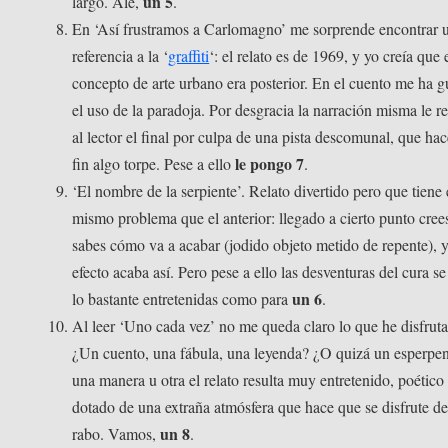
un 5
largo. Ale,
.
En ‘Así frustramos a Carlomagno’ me sorprende encontrar 
referencia a la ‘
graffiti
‘: el relato es de 1969, y yo creía que 
concepto de arte urbano era posterior. En el cuento me ha 
el uso de la paradoja. Por desgracia la narración misma le r
al lector el final por culpa de una pista descomunal, que hac
le pongo 7
fin algo torpe. Pese a ello
.
‘El nombre de la serpiente’. Relato divertido pero que tiene 
mismo problema que el anterior: llegado a cierto punto cree
sabes cómo va a acabar (jodido objeto metido de repente), 
efecto acaba así. Pero pese a ello las desventuras del cura s
un 6
lo bastante entretenidas como para
.
Al leer ‘Uno cada vez’ no me queda claro lo que he disfrut
¿Un cuento, una fábula, una leyenda? ¿O quizá un esperpe
una manera u otra el relato resulta muy entretenido, poético
dotado de una extraña atmósfera que hace que se disfrute d
un 8
rabo. Vamos,
.