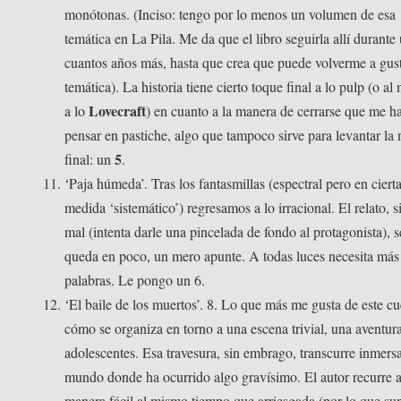
monótonas. (Inciso: tengo por lo menos un volumen de esa
temática en La Pila. Me da que el libro seguirla allí durante
cuantos años más, hasta que crea que puede volverme a gust
temática). La historia tiene cierto toque final a lo pulp (o a
Lovecraft
a lo
) en cuanto a la manera de cerrarse que me h
pensar en pastiche, algo que tampoco sirve para levantar la 
5
final: un
.
‘Paja húmeda’. Tras los fantasmillas (espectral pero en ciert
medida ‘sistemático’) regresamos a lo irracional. El relato, s
mal (intenta darle una pincelada de fondo al protagonista), s
queda en poco, un mero apunte. A todas luces necesita más
palabras. Le pongo un 6.
‘El baile de los muertos’. 8. Lo que más me gusta de este cu
cómo se organiza en torno a una escena trivial, una aventur
adolescentes. Esa travesura, sin embrago, transcurre inmers
mundo donde ha ocurrido algo gravísimo. El autor recurre a
manera fácil al mismo tiempo que arriesgada (por lo que su