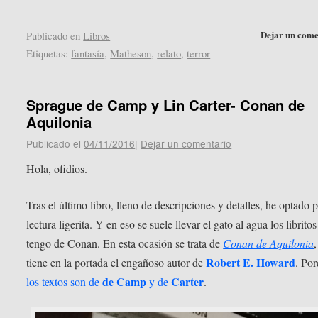
Dejar un come
Publicado en
Libros
Etiquetas:
fantasía
,
Matheson
,
relato
,
terror
Sprague de Camp y Lin Carter- Conan de
Aquilonia
Publicado el
04/11/2016
|
Dejar un comentario
Hola, ofidios.
Tras el último libro, lleno de descripciones y detalles, he optado 
lectura ligerita. Y en eso se suele llevar el gato al agua los librito
tengo de Conan. En esta ocasión se trata de
Conan de Aquilonia
Robert E. Howard
tiene en la portada el engañoso autor de
. Po
de Camp
Carter
los textos son de
y de
.