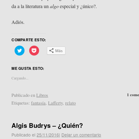
da a la literatura un
algo
especial y ¿único?.
Adiós.
COMPARTE ESTO:
Haz
Haz
Más
clic
clic
para
para
compartir
compartir
en
en
ME GUSTA ESTO:
Twitter
Pocket
(Se
(Se
abre
abre
Cargando...
en
en
una
una
ventana
ventana
nueva)
nueva)
1 come
Publicado en
Libros
Etiquetas:
fantasía
,
Lafferty
,
relato
Algis Budrys – ¿Quién?
Publicado el
25/11/2016
|
Dejar un comentario