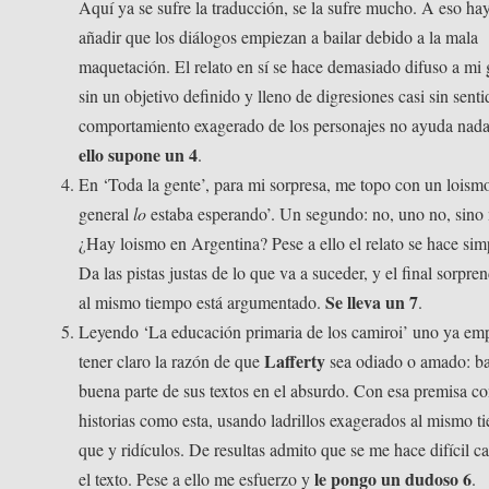
Aquí ya se sufre la traducción, se la sufre mucho. A eso ha
añadir que los diálogos empiezan a bailar debido a la mala
maquetación. El relato en sí se hace demasiado difuso a mi 
sin un objetivo definido y lleno de digresiones casi sin senti
comportamiento exagerado de los personajes no ayuda nad
ello supone un 4
.
En ‘Toda la gente’, para mi sorpresa, me topo con un loismo
general
lo
estaba esperando’. Un segundo: no, uno no, sino
¿Hay loismo en Argentina? Pese a ello el relato se hace sim
Da las pistas justas de lo que va a suceder, y el final sorpre
Se lleva un 7
al mismo tiempo está argumentado.
.
Leyendo ‘La educación primaria de los camiroi’ uno ya em
Lafferty
tener claro la razón de que
sea odiado o amado: b
buena parte de sus textos en el absurdo. Con esa premisa co
historias como esta, usando ladrillos exagerados al mismo 
que y ridículos. De resultas admito que se me hace difícil cal
le pongo un dudoso 6
el texto. Pese a ello me esfuerzo y
.