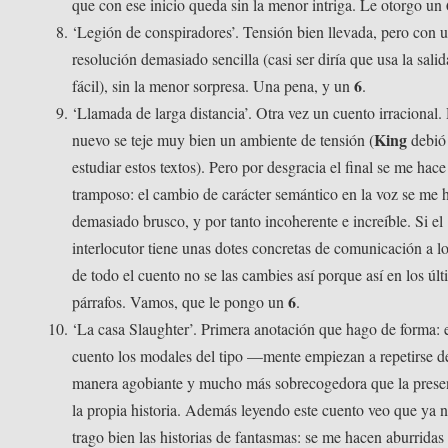
que con ese inicio queda sin la menor intriga. Le otorgo un
‘Legión de conspiradores’. Tensión bien llevada, pero con 
resolución demasiado sencilla (casi ser diría que usa la sali
6
fácil), sin la menor sorpresa. Una pena, y un
.
‘Llamada de larga distancia’. Otra vez un cuento irracional.
King
nuevo se teje muy bien un ambiente de tensión (
debió
estudiar estos textos). Pero por desgracia el final se me hace
tramposo: el cambio de carácter semántico en la voz se me 
demasiado brusco, y por tanto incoherente e increíble. Si el
interlocutor tiene unas dotes concretas de comunicación a lo
de todo el cuento no se las cambies así porque así en los úl
6
párrafos. Vamos, que le pongo un
.
‘La casa Slaughter’. Primera anotación que hago de forma: 
cuento los modales del tipo —mente empiezan a repetirse d
manera agobiante y mucho más sobrecogedora que la prese
la propia historia. Además leyendo este cuento veo que ya 
trago bien las historias de fantasmas: se me hacen aburridas